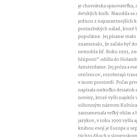
je chorvátska spisovateľka,
detských kníh. Narodila sa a
jednou z najrazantnejších kr
protisrbských nálad, ktoré bo
populárne. Jej písanie malo
znamenalo, že začala byť d
nemohla žiť. Roku 1993, z
hlúposti“ odišla do Holandsk
Amsterdame. Jej próza a ese
utečencov, rozoberajú traumu
v inom prostredí. Počas prv
napísala niekoľko desiatok e
noviny, ktoré vyšli najskô
súhrnným názvom Kultúra lž
zaznamenala veľký ohlas a 
jazykov, v roku 1999 vyšla 
knihou esejí je Europa u sep
týchto dňoch v slovenskom