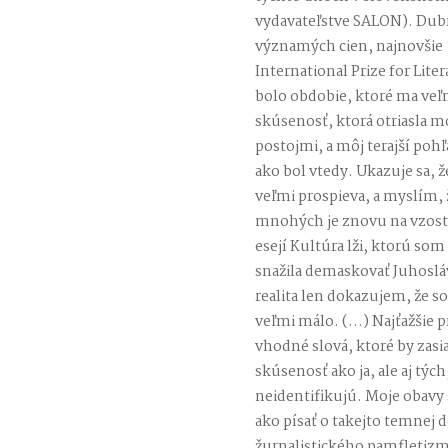
vydavateľstve SALON). Dubr
významých cien, najnovšie
International Prize for Lite
bolo obdobie, ktoré ma veľ
skúsenosť, ktorá otriasla m
postojmi, a môj terajší pohľa
ako bol vtedy. Ukazuje sa,
veľmi prospieva, a myslím, 
mnohých je znovu na vzost
esejí Kultúra lži, ktorú som
snažila demaskovať Juhoslá
realita len dokazujem, že s
veľmi málo. (…) Najťažšie p
vhodné slová, ktoré by zasi
skúsenosť ako ja, ale aj týc
neidentifikujú. Moje obavy 
ako písať o takejto temnej 
žurnalistického pamfletizm