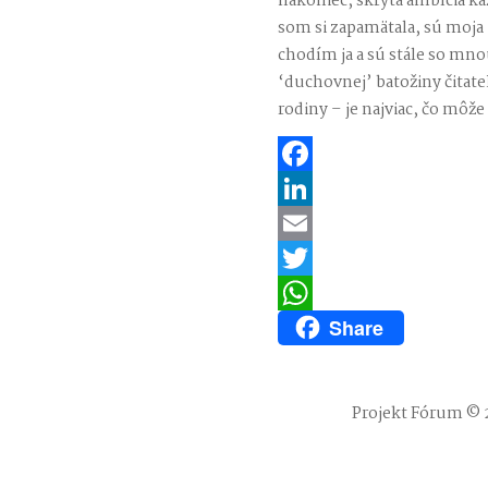
nakoniec, skrytá ambícia ka
som si zapamätala, sú moja
chodím ja a sú stále so mno
‘duchovnej’ batožiny čitateľa
rodiny – je najviac, čo môž
Facebook
LinkedIn
Email
Twitter
Share
WhatsApp
Projekt Fórum © 