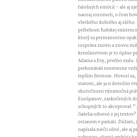
falošných emócií – ale aj z
naozaj rozumeli, o čom hov
všetkého dobrého aj zlého.
príbehom ľudskej existencie
ktorý sa permanentne opakuj
rozpráva znovu a znovu mil
kresťanstvom je to úplne p
Adama a Evy, prvého exilu. 
prekonávali nesmierne vzdi
lepším životom. Hovorí sa
stavom, ale ja si dovolím tv
skutočnosti výnimočná práv
Európanov, zaskočených dne
schopných to akceptovať.” A
čiatelia odnesú z jej textov?
ostanem v pamäti. Dúfam, 
napísala niečo silné, ale aj p