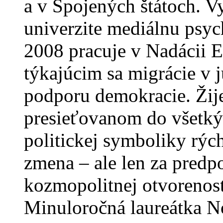
a v Spojených štátoch. V
univerzite mediálnu psyc
2008 pracuje v Nadácii 
týkajúcim sa migrácie v
podporu demokracie. Žije
presieťovanom do všetkýc
politickej symboliky rých
zmena – ale len za predp
kozmopolitnej otvorenost
Minuloročná laureátka N