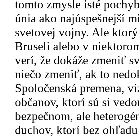
tomto zmysle isté pochyb
únia ako najúspešnejší m
svetovej vojny. Ale ktor
Bruseli alebo v niektoro
verí, že dokáže zmeniť s
niečo zmeniť, ak to nedok
Spoločenská premena, viz
občanov, ktorí sú si vedo
bezpečnom, ale heterogé
duchov, ktorí bez ohľadu