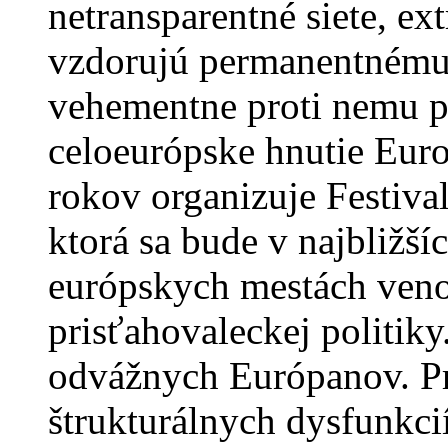
netransparentné siete, ex
vzdorujú permanentnému
vehementne proti nemu pr
celoeurópske hnutie Euro
rokov organizuje Festival
ktorá sa bude v najbližší
európskych mestách veno
prisťahovaleckej politik
odvážnych Európanov. Pr
štrukturálnych dysfunkci