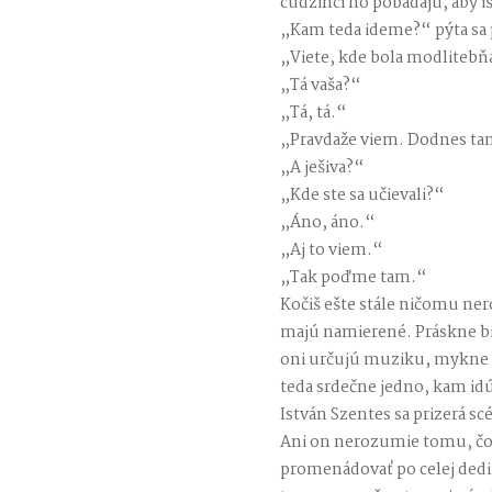
cudzinci ho pobádajú, aby iš
„Kam teda ideme?“ pýta sa
„Viete, kde bola modlitebňa
„Tá vaša?“
„Tá, tá.“
„Pravdaže viem. Dodnes tam
„A ješiva?“
„Kde ste sa učievali?“
„Áno, áno.“
„Aj to viem.“
„Tak poďme tam.“
Kočiš ešte stále ničomu ne
majú namierené. Práskne bi
oni určujú muziku, mykne 
teda srdečne jedno, kam id
István Szentes sa prizerá s
Ani on nerozumie tomu, čo 
promenádovať po celej dedin