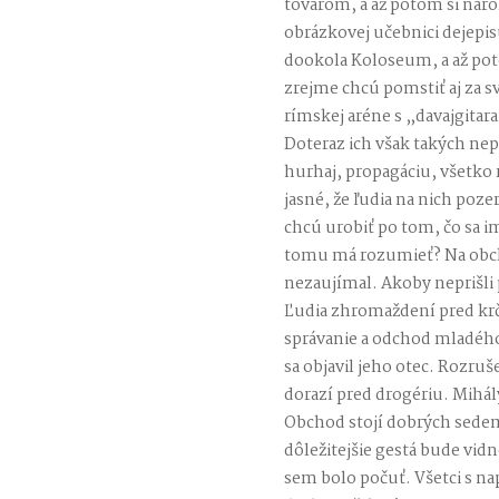
tovarom, a až potom si nárok
obrázkovej učebnici dejepisu
dookola Koloseum, a až poto
zrejme chcú pomstiť aj za s
rímskej aréne s „davajgita
Doteraz ich však takých ne
hurhaj, propagáciu, všetko ra
jasné, že ľudia na nich pozer
chcú urobiť po tom, čo sa im
tomu má rozumieť? Na obch
nezaujímal. Akoby neprišli 
Ľudia zhromaždení pred krč
správanie a odchod mladého
sa objavil jeho otec. Rozru
dorazí pred drogériu. Mihál
Obchod stojí dobrých sede
dôležitejšie gestá bude vidn
sem bolo počuť. Všetci s n