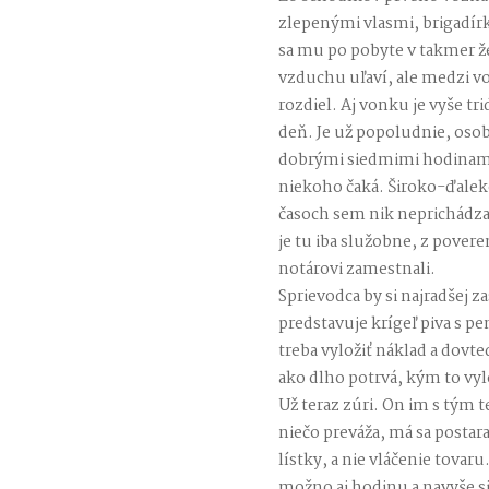
zlepenými vlasmi, brigadír
sa mu po pobyte v takmer ž
vzduchu uľaví, ale medzi v
rozdiel. Aj vonku je vyše tr
deň. Je už popoludnie, osob
dobrými siedmimi hodinami.
niekoho čaká. Široko-ďalek
časoch sem nik neprichádza 
je tu iba služobne, z povere
notárovi zamestnali.
Sprievodca by si najradšej z
predstavuje krígeľ piva s pe
treba vyložiť náklad a dovte
ako dlho potrvá, kým to vyl
Už teraz zúri. On im s tým 
niečo preváža, má sa postara
lístky, a nie vláčenie tovar
možno aj hodinu a navyše si