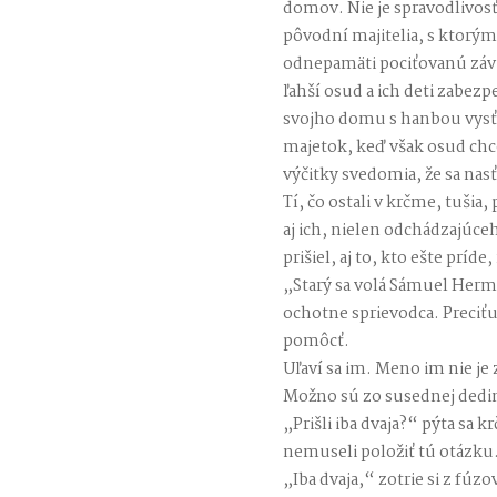
domov. Nie je spravodlivosť 
pôvodní majitelia, s ktorým
odnepamäti pociťovanú závisť
ľahší osud a ich deti zabe
svojho domu s hanbou vysťah
majetok, keď však osud chc
výčitky svedomia, že sa nas
Tí, čo ostali v krčme, tušia,
aj ich, nielen odchádzajúce
prišiel, aj to, kto ešte prí
„Starý sa volá Sámuel Herma
ochotne sprievodca. Preciťuj
pomôcť.
Uľaví sa im. Meno im nie je
Možno sú zo susednej dedin
„Prišli iba dvaja?“ pýta sa k
nemuseli položiť tú otázku
„Iba dvaja,“ zotrie si z fúzo