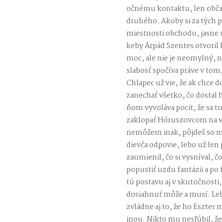
očnému kontaktu, len obča
druhého. Akoby si za tých p
miestnosti obchodu, jasne u
keby Árpád Szentes otvoril 
moc, ale nie je neomylný, n
slabosť spočíva práve v tom
Chlapec už vie, že ak chce d
zanechať všetko, čo dostal 
ňom vyvoláva pocit, že sa t
zaklopať Hóruszovcom na vr
nemôžem inak, pôjdeš so mn
dievča odpovie, lebo už len 
zaumienil, čo si vysníval, č
popustiť uzdu fantázii a po
tú postavu aj v skutočnosti
dosiahnuť môže a musí. Leb
zvládne aj to, že ho Eszter
inou. Nikto mu nesľúbil, že