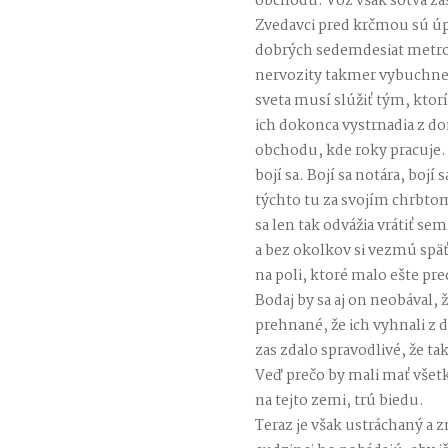
obchodu. Voz však sotva zast
Zvedavci pred krčmou sú úp
dobrých sedemdesiat metro
nervozity takmer vybuchne
sveta musí slúžiť tým, kto
ich dokonca vystrnadia z d
obchodu, kde roky pracuje
bojí sa. Bojí sa notára, bojí 
týchto tu za svojím chrbto
sa len tak odvážia vrátiť s
a bez okolkov si vezmú späť
na poli, ktoré malo ešte pr
Bodaj by sa aj on neobával, 
prehnané, že ich vyhnali z 
zas zdalo spravodlivé, že ta
Veď prečo by mali mať všetk
na tejto zemi, trú biedu.
Teraz je však ustráchaný a