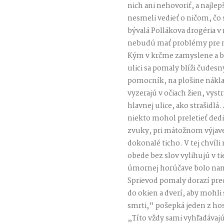
nich ani nehovoriť, a najlep
nesmeli vedieť o ničom, čo 
bývalá Pollákova drogéria v
nebudú mať problémy pre n
Kým v krčme zamyslene a be
ulici sa pomaly blíži čudesn
pomocník, na plošine nákla
vyzerajú v očiach žien, vy
hlavnej ulice, ako strašidlá.
niekto mohol preletieť dedi
zvuky, pri mátožnom výjav
dokonalé ticho. V tej chvíli 
obede bez slov vylihujú v ti
úmornej horúčave bolo nam
Sprievod pomaly dorazí pred
do okien a dverí, aby mohli
smrti,“ pošepká jeden z hos
„Títo vždy sami vyhľadáva