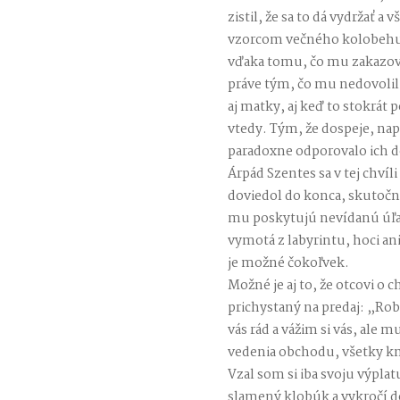
zistil, že sa to dá vydržať a
vzorcom večného kolobehu 
vďaka tomu, čo mu zakazoval
práve tým, čo mu nedovolili
aj matky, aj keď to stokrát p
vtedy. Tým, že dospeje, na
paradoxne odporovalo ich 
Árpád Szentes sa v tej chví
doviedol do konca, skutočnos
mu poskytujú nevídanú úľa
vymotá z labyrintu, hoci ani 
je možné čokoľvek.
Možné je aj to, že otcovi o 
prichystaný na predaj: „Rob
vás rád a vážim si vás, ale mu
vedenia obchodu, všetky kni
Vzal som si iba svoju výplat
slamený klobúk a vykročí do