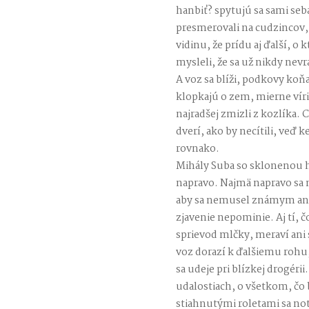
hanbiť? spytujú sa sami seba
presmerovali na cudzincov,
vidinu, že prídu aj ďalší, o 
mysleli, že sa už nikdy nevrá
A voz sa blíži, podkovy ko
klopkajú o zem, mierne víri
najradšej zmizli z kozlíka.
dverí, ako by necítili, veď k
rovnako.
Mihály Suba so sklonenou h
napravo. Najmä napravo sa 
aby sa nemusel známym ani
zjavenie nepominie. Aj tí, 
sprievod mlčky, meraví ani 
voz dorazí k ďalšiemu rohu,
sa udeje pri blízkej drogérii
udalostiach, o všetkom, čo b
stiahnutými roletami sa n