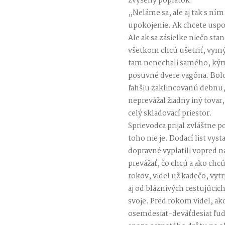
zvýšený poplatok.
„Neláme sa, ale aj tak s ní
upokojenie. Ak chcete uspor
Ale ak sa zásielke niečo sta
všetkom chcú ušetriť, vymýšľ
tam nenechali samého, ký
posuvné dvere vagóna. Bolo 
ľahšiu zaklincovanú debnu, 
neprevážal žiadny iný tovar, 
celý skladovací priestor.
Sprievodca prijal zvláštne 
toho nie je. Dodací list vyst
dopravné vyplatili vopred na
prevážať, čo chcú a ako chcú
rokov, videl už kadečo, vytr
aj od bláznivých cestujúcich
svoje. Pred rokom videl, ak
osemdesiat-deväťdesiat ľudí z