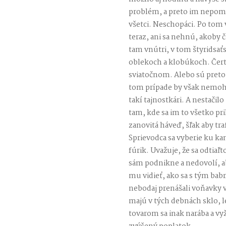
problém, a preto im nepomá
všetci. Neschopáci. Po tom v
teraz, ani sa nehnú, akoby 
tam vnútri, v tom štyridsa
oblekoch a klobúkoch. Čert
sviatočnom. Alebo sú preto 
tom prípade by však nemohli
takí tajnostkári. A nestačilo 
tam, kde sa im to všetko pri
zanovitá háveď, šľak aby tra
Sprievodca sa vyberie ku kan
fúrik. Uvažuje, že sa odtiaľ
sám podnikne a nedovolí, aby
mu vidieť, ako sa s tým babr
nebodaj prenášali voňavky v 
majú v tých debnách sklo, le
tovarom sa inak narába a vyž