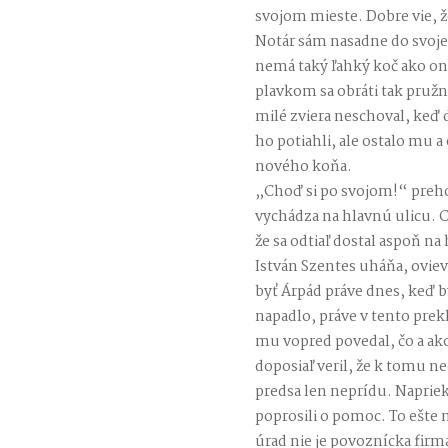
svojom mieste. Dobre vie, ž
Notár sám nasadne do svojej
nemá taký ľahký koč ako on
plavkom sa obráti tak pruž
milé zviera neschoval, keď 
ho potiahli, ale ostalo mu a
nového koňa.
„Choď si po svojom!“ prehod
vychádza na hlavnú ulicu. C
že sa odtiaľ dostal aspoň na
István Szentes uháňa, oviev
byť Árpád práve dnes, keď b
napadlo, práve v tento prek
mu vopred povedal, čo a ako 
doposiaľ veril, že k tomu n
predsa len neprídu. Napriek
poprosili o pomoc. To ešte
úrad nie je povoznícka firm