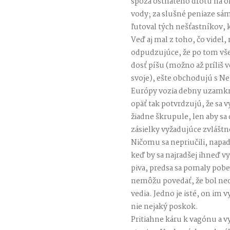
spoza ostnatého drôtu na ok
vody; za slušné peniaze sám
ľutoval tých nešťastníkov, 
Veď aj mal z toho, čo videl
odpudzujúce, že po tom všet
dosť píšu (možno až príliš v
svoje), ešte obchodujú s N
Európy vozia debny uzamk
opäť tak potvrdzujú, že sa v
žiadne škrupule, len aby sa 
zásielky vyžadujúce zvláštn
Ničomu sa nepriučili, napad
keď by sa najradšej ihneď v
piva, predsa sa pomaly pobe
nemôžu povedať, že bol neo
vedia. Jedno je isté, on im 
nie nejaký poskok.
Pritiahne káru k vagónu a v