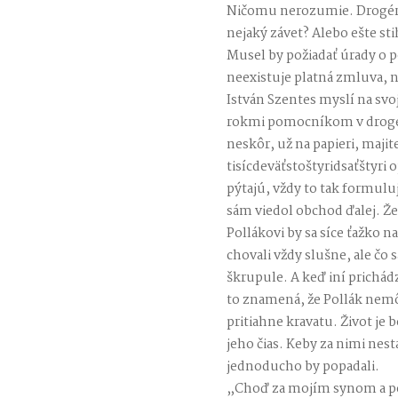
Ničomu nerozumie. Drogéria
nejaký závet? Alebo ešte st
Musel by požiadať úrady o p
neexistuje platná zmluva, n
István Szentes myslí na svo
rokmi pomocníkom v drogér
neskôr, už na papieri, maji
tisícdeväťstoštyridsaťštyri 
pýtajú, vždy to tak formuluj
sám viedol obchod ďalej. Ž
Pollákovi by sa síce ťažko n
chovali vždy slušne, ale čo
škrupule. A keď iní prichád
to znamená, že Pollák nemô
pritiahne kravatu. Život je 
jeho čias. Keby za nimi nes
jednoducho by popadali.
„Choď za mojím synom a pov