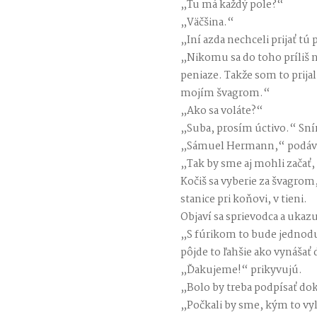
„Tu má každý pole?“
„Väčšina.“
„Iní azda nechceli prijať tú
„Nikomu sa do toho príliš 
peniaze. Takže som to prijal
mojím švagrom.“
„Ako sa voláte?“
„Suba, prosím úctivo.“ Sní
„Sámuel Hermann,“ podáva 
„Tak by sme aj mohli začať,
Kočiš sa vyberie za švagro
stanice pri koňovi, v tieni.
Objaví sa sprievodca a ukaz
„S fúrikom to bude jednoduc
pôjde to ľahšie ako vynášať
„Ďakujeme!“ prikyvujú.
„Bolo by treba podpísať do
„Počkali by sme, kým to vyl