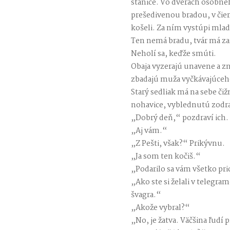
stanice. Vo dverách osobnéh
prešedivenou bradou, v čie
košeli. Za ním vystúpi mla
Ten nemá bradu, tvár má za
Neholí sa, keďže smúti.
Obaja vyzerajú unavene a zn
zbadajú muža vyčkávajúceho
Starý sedliak má na sebe č
nohavice, vyblednutú zodra
„Dobrý deň,“ pozdraví ich.
„Aj vám.“
„Z Pešti, však?“ Prikývnu.
„Ja som ten kočiš.“
„Podarilo sa vám všetko pric
„Ako ste si želali v telegra
švagra.“
„Akože vybral?“
„No, je žatva. Väčšina ľudí 