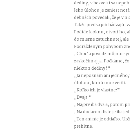
dediny, v bezvetrí sa nepohn
Jeho úlohou je zaniesť notár
debnách povedali, že je v ni
Takže predsa prichádzajú, v
Podíde k oknu, otvorí ho,
do mierne zatuchnutej, ale 
Podráždeným pohybom zno
„Choď a povedz môjmu synov
zaskočím aj ja. Počkáme, čo
niekto z dediny?“
„Ja nepoznám ani jedného,“
úlohou, ktorú mu zverili.
„Koľko ich je vlastne?“
„Dvaja.“
„Najprv iba dvaja, potom pr
„Na dodacom liste je iba 
„Ten ani nie je odtiaľto. U
prehltne.