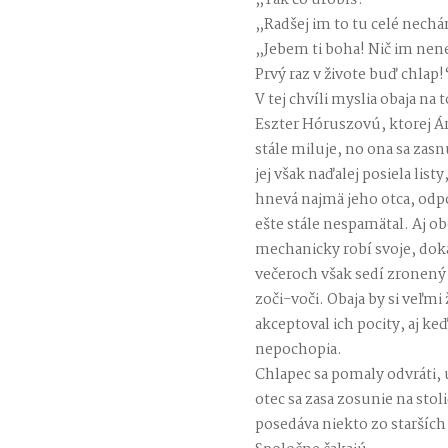
„Radšej im to tu celé nech
„Jebem ti boha! Nič im nen
Prvý raz v živote buď chlap!
V tej chvíli myslia obaja na 
Eszter Hóruszovú, ktorej Ár
stále miluje, no ona sa zas
jej však naďalej posiela listy
hnevá najmä jeho otca, odp
ešte stále nespamätal. Aj o
mechanicky robí svoje, dok
večeroch však sedí zronený 
zoči-voči. Obaja by si veľmi
akceptoval ich pocity, aj ke
nepochopia.
Chlapec sa pomaly odvráti, 
otec sa zasa zosunie na sto
posedáva niekto zo staršíc