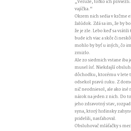
„Veruže, toľko ich priviezli
vajíčka.“
Okrem nich sedia v krčme eš
žalúdok. Zdá sa im, že by 
že je zle. Lebo keď sa vrátili 
bude ich viac a skôr či neskô
mohlo by byť u iných; čo im
zmizlo.
Ale zo siedmich vstane iba je
musel ísť. Niekdajší obslu
dôchodku, ktorému v lete ti
odsekol pravú ruku. Z domov,
nič neodniesol, ale ako iné
nárok na jeden z nich. Do 
jeho zdravotný stav, rozpadá
syna, ktorý hrdinsky zahy
pridelili, nasťahoval.
Obsluhovač mláťačky s merav