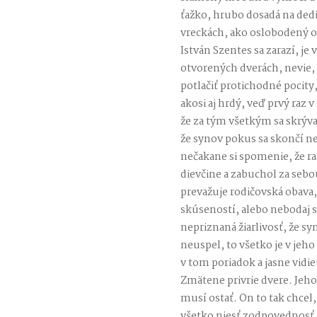
ťažko, hrubo dosadá na dedi
vreckách, ako oslobodený od
István Szentes sa zarazí, je v
otvorených dverách, nevie, 
potlačiť protichodné pocity
akosi aj hrdý, veď prvý raz v
že za tým všetkým sa skrývaj
že synov pokus sa skončí nez
nečakane si spomenie, že raz
dievčine a zabuchol za seb
prevažuje rodičovská obava
skúseností, alebo nebodaj s
nepriznaná žiarlivosť, že s
neuspel, to všetko je v jeho
v tom poriadok a jasne vidi
Zmätene privrie dvere. Jeho
musí ostať. On to tak chcel,
všetko niesť zodpovednosť