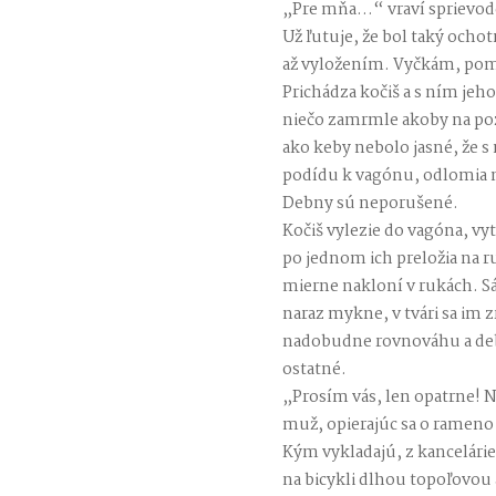
„Pre mňa…“ vraví sprievodca
Už ľutuje, že bol taký ochot
až vyložením. Vyčkám, pomys
Prichádza kočiš a s ním jeh
niečo zamrmle akoby na pozd
ako keby nebolo jasné, že 
podídu k vagónu, odlomia 
Debny sú neporušené.
Kočiš vylezie do vagóna, vy
po jednom ich preložia na ru
mierne nakloní v rukách. 
naraz mykne, v tvári sa im z
nadobudne rovnováhu a debn
ostatné.
„Prosím vás, len opatrne! N
muž, opierajúc sa o rameno
Kým vykladajú, z kancelárie
na bicykli dlhou topoľovou