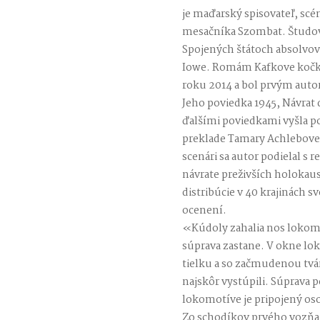
je maďarský spisovateľ, scé
mesačníka Szombat. Študova
Spojených štátoch absolvov
Iowe. Romám Kafkove kočky
roku 2014 a bol prvým aut
Jeho poviedka 1945, Návrat 
ďalšími poviedkami vyšla p
preklade Tamary Achlebovej 
scenári sa autor podielal 
návrate preživších holokaus
distribúcie v 40 krajinách 
ocenení.
«Kúdoly zahalia nos lokom
súprava zastane. V okne lok
tielku a so začmudenou tvár
najskôr vystúpili. Súprava 
lokomotíve je pripojený os
Zo schodíkov prvého vozňa 