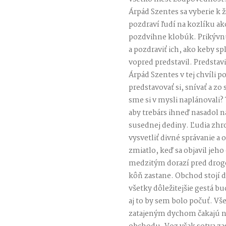
Árpád Szentes sa vyberie k ž
pozdraví ľudí na kozlíku a
pozdvihne klobúk. Prikývnu 
a pozdraviť ich, ako keby sp
vopred predstavil. Predstavil
Árpád Szentes v tej chvíli po
predstavovať si, snívať a zo
sme si v mysli naplánovali
aby trebárs ihneď nasadol na
susednej dediny. Ľudia zhr
vysvetliť divné správanie a
zmiatlo, keď sa objavil jeho
medzitým dorazí pred drogé
kôň zastane. Obchod stojí
všetky dôležitejšie gestá bu
aj to by sem bolo počuť. Vš
zatajeným dychom čakajú n