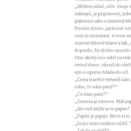
„Môžete odísť, otče. Svoje 
zaklopú, je pripravený, jed
plátenné sako a slamený kl
Prosím úctivo, zachoval som
som si zaumienil. A teraz m
mierne sklonil hlavu a tak
dopredu, by rýchlo opustil
Otec akoby mu videl na tvá
otvorí dvere, vkročí do obc
syn si uprene hľadia do očí.
„Čerta starého vybavíš sám.
toho, čo nám patrí?“
„Čo nám patrí?“
„Zmluva je zmluva. Máš papi
„Ale veď akýže je to papier?
„Papier je papier. Nech si t
„Ja sa s nimi nejdem súdiť.
„Tak čo urobíš?“