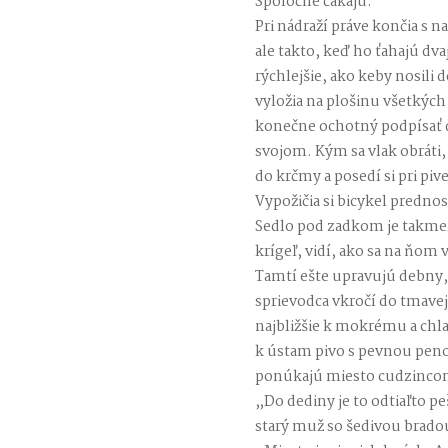
Spoločne čakajú.
Pri nádraží práve končia s n
ale takto, keď ho ťahajú dvaj
rýchlejšie, ako keby nosili
vyložia na plošinu všetkýc
konečne ochotný podpísať do
svojom. Kým sa vlak obráti,
do krčmy a posedí si pri pive
Vypožičia si bicykel prednos
Sedlo pod zadkom je takmer
krígeľ, vidí, ako sa na ňom 
Tamtí ešte upravujú debny, z
sprievodca vkročí do tmavej 
najbližšie k mokrému a ch
k ústam pivo s pevnou peno
ponúkajú miesto cudzincom,
„Do dediny je to odtiaľto p
starý muž so šedivou bradou