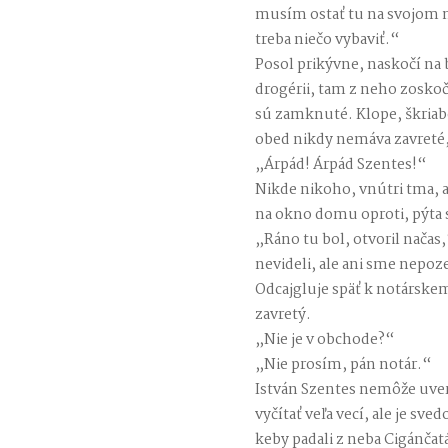
musím ostať tu na svojom 
treba niečo vybaviť.“
Posol prikývne, naskočí na bi
drogérii, tam z neho zoskoč
sú zamknuté. Klope, škriab
obed nikdy nemáva zavreté,
„Árpád! Árpád Szentes!“
Nikde nikoho, vnútri tma, 
na okno domu oproti, pýta s
„Ráno tu bol, otvoril nača
nevideli, ale ani sme nepoze
Odcajgluje späť k notárskem
zavretý.
„Nie je v obchode?“
„Nie prosím, pán notár.“
István Szentes nemôže uver
vyčítať veľa vecí, ale je sve
keby padali z neba Cigánčat