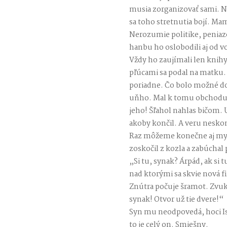
musia zorganizovať sami. Na
sa toho stretnutia bojí. Ma
Nerozumie politike, penia
hanbu ho oslobodili aj od v
Vždy ho zaujímali len knih
pľúcami sa podal na matku.
poriadne. Čo bolo možné dost
uňho. Mal k tomu obchodu 
jeho! Šľahol nahlas bičom. 
akoby končil. A veru nesko
Raz môžeme konečne aj my 
zoskočil z kozla a zabúchal
„Si tu, synak? Árpád, ak si
nad ktorými sa skvie nová f
Znútra počuje šramot. Zvuk 
synak! Otvor už tie dvere!“
Syn mu neodpovedá, hoci Ist
to je celý on. Smiešny.