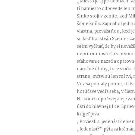
„Miesto je aj pri debnách. A
tí namiesto odpovede len m
Slnko stojí v zenite, keď 
šibne koňa. Zapriahol jedin
vlastná, preváža ňou, keď j
si, keď ho István Szentes z
sa im vyčítať, že by si neváž
neprítomnosti išli v prvom
sťahovanie nazad a opätovn
náročné úlohy, to je v očia
strane, mŕtvi sú len mŕtvi, 
Voz sa pomaly pohne, tí dva
horúčave vedľa seba, v čie
Na konci topoľovej aleje z
ústi do hlavnej ulice. Spriev
krígeľ piva.
„Priviezli si jedenásť debi
„Jedenásť?“ pýta sa krčmár. 