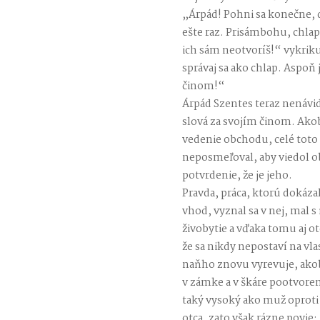
„Árpád! Pohni sa konečne, 
ešte raz. Prisámbohu, chlap
ich sám neotvoríš!“ vykri
správaj sa ako chlap. Aspoň j
činom!“
Árpád Szentes teraz nenávid
slová za svojím činom. Akob
vedenie obchodu, celé toto
neposmeľoval, aby viedol o
potvrdenie, že je jeho.
Pravda, práca, ktorú dokáz
vhod, vyznal sa v nej, mal 
živobytie a vďaka tomu aj o
že sa nikdy nepostaví na vl
naňho znovu vyrevuje, akob
v zámke a v škáre pootvorený
taký vysoký ako muž oproti
otca, zato však rázne povie: