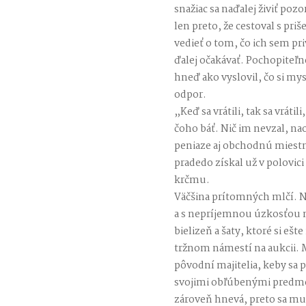
snažiac sa naďalej živiť po
len preto, že cestoval s pr
vedieť o tom, čo ich sem pri
ďalej očakávať. Pochopiteľn
hneď ako vyslovil, čo si mysl
odpor.
„Keď sa vrátili, tak sa vrá
čoho báť. Nič im nevzal, na
peniaze aj obchodnú miestn
pradedo získal už v polovici
krčmu.
Väčšina prítomných mlčí. N
a s nepríjemnou úzkosťou m
bielizeň a šaty, ktoré si eš
tržnom námestí na aukcii. M
pôvodní majitelia, keby sa p
svojimi obľúbenými predmet
zároveň hnevá, preto sa mu 