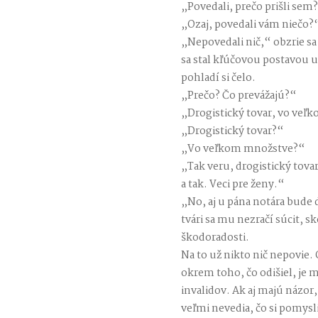
„Povedali, prečo prišli sem
„Ozaj, povedali vám niečo?
„Nepovedali nič,“ obzrie sa 
sa stal kľúčovou postavou u
pohladí si čelo.
„Prečo? Čo prevážajú?“
„Drogistický tovar, vo ve
„Drogistický tovar?“
„Vo veľkom množstve?“
„Tak veru, drogistický tova
a tak. Veci pre ženy.“
„No, aj u pána notára bude 
tvári sa mu nezračí súcit, 
škodoradosti.
Na to už nikto nič nepovie.
okrem toho, čo odišiel, je 
invalidov. Ak aj majú názor,
veľmi nevedia, čo si pomysli