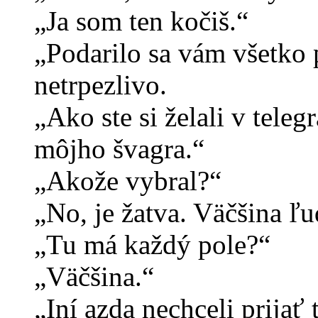
„Ja som ten kočiš.“
„Podarilo sa vám všetko p
netrpezlivo.
„Ako ste si želali v tele
môjho švagra.“
„Akože vybral?“
„No, je žatva. Väčšina ľu
„Tu má každý pole?“
„Väčšina.“
„Iní azda nechceli prijať 