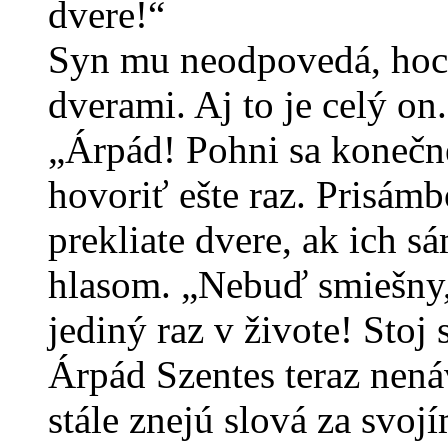
dvere!“
Syn mu neodpovedá, hoci I
dverami. Aj to je celý on
„Árpád! Pohni sa konečn
hovoriť ešte raz. Prisám
prekliate dvere, ak ich 
hlasom. „Nebuď smiešny,
jediný raz v živote! Stoj
Árpád Szentes teraz nená
stále znejú slová za svo