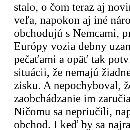
stalo, o čom teraz aj nov
veľa, napokon aj iné národ
obchodujú s Nemcami, p
Európy vozia debny uza
pečaťami a opäť tak potv
situácii, že nemajú žiadne
zisku. A nepochyboval, ž
zaobchádzanie im zaručia
Ničomu sa nepriučili, na
obchod. I keď by sa najr