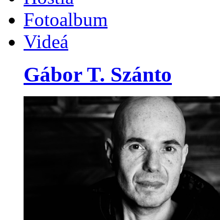
Fotoalbum
Videá
Gábor T. Szánto