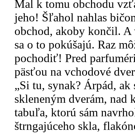
Mal k tomu obchodu vzť
jeho! Šľahol nahlas bičom
obchod, akoby končil. A
sa o to pokúšajú. Raz m
pochodiť! Pred parfuméri
päsťou na vchodové dver
„Si tu, synak? Árpád, ak 
skleneným dverám, nad k
tabuľa, ktorú sám navrho
štrngajúceho skla, flakón