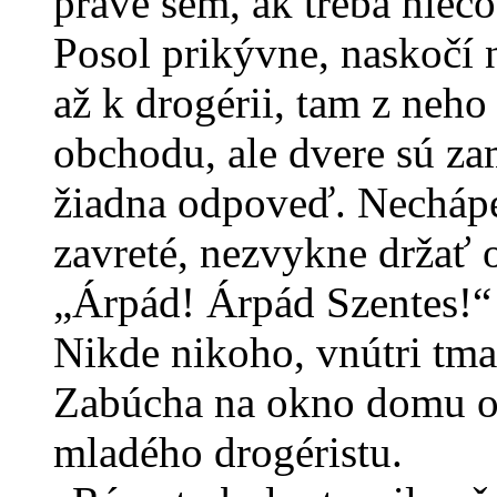
práve sem, ak treba nieč
Posol prikývne, naskočí n
až k drogérii, tam z neho
obchodu, ale dvere sú za
žiadna odpoveď. Necháp
zavreté, nezvykne držať 
„Árpád! Árpád Szentes!“
Nikde nikoho, vnútri tma
Zabúcha na okno domu opr
mladého drogéristu.