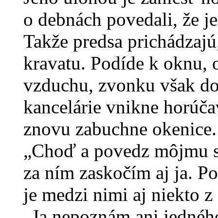
o debnách povedali, že je
Takže predsa prichádzajú
kravatu. Podíde k oknu, 
vzduchu, zvonku však do 
kancelárie vnikne horú
znovu zabuchne okenice.
„Choď a povedz môjmu sy
za ním zaskočím aj ja. P
je medzi nimi aj niekto z
„Ja nepoznám ani jedného