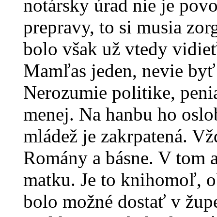
notársky úrad nie je pov
prepravy, to si musia zo
bolo však už vtedy vidieť,
Mamľas jeden, nevie byť
Nerozumie politike, pen
menej. Na hanbu ho oslob
mládež je zakrpatená. Vž
Romány a básne. V tom a
matku. Je to knihomoľ, o
bolo možné dostať v župe