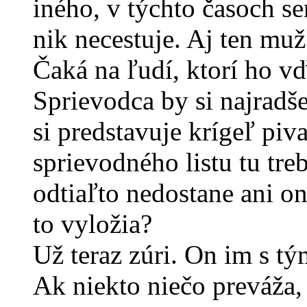
iného, v týchto časoch se
nik necestuje. Aj ten muž
Čaká na ľudí, ktorí ho v
Sprievodca by si najradš
si predstavuje krígeľ piv
sprievodného listu tu tre
odtiaľto nedostane ani o
to vyložia?
Už teraz zúri. On im s t
Ak niekto niečo preváža, 