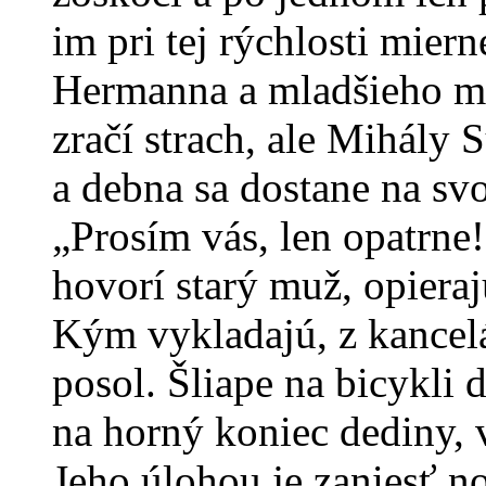
im pri tej rýchlosti mier
Hermanna a mladšieho mu
zračí strach, ale Mihál
a debna sa dostane na svo
„Prosím vás, len opatrne!
hovorí starý muž, opiera
Kým vykladajú, z kancelá
posol. Šliape na bicykli
na horný koniec dediny, v
Jeho úlohou je zaniesť no