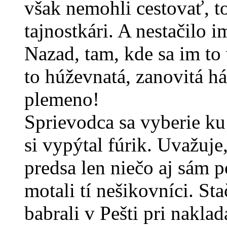
však nemohli cestovať, to
tajnostkári. A nestačilo im,
Nazad, tam, kde sa im to v
to húževnatá, zanovitá há
plemeno!
Sprievodca sa vyberie ku 
si vypýtal fúrik. Uvažuje
predsa len niečo aj sám p
motali tí nešikovníci. St
babrali v Pešti pri nakla