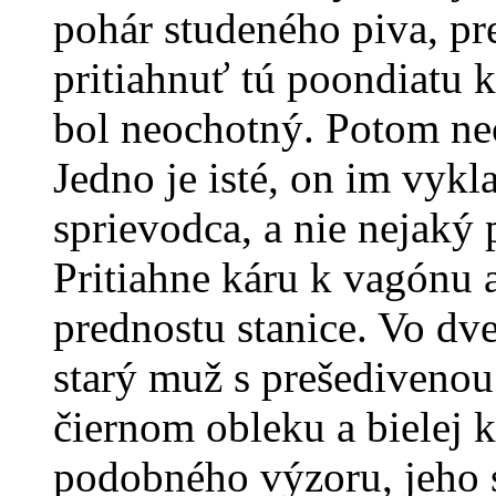
pohár studeného piva, pr
pritiahnuť tú poondiatu 
bol neochotný. Potom nec
Jedno je isté, on im vyk
sprievodca, a nie nejaký
Pritiahne káru k vagónu a
prednostu stanice. Vo dv
starý muž s prešedivenou
čiernom obleku a bielej 
podobného výzoru, jeho 