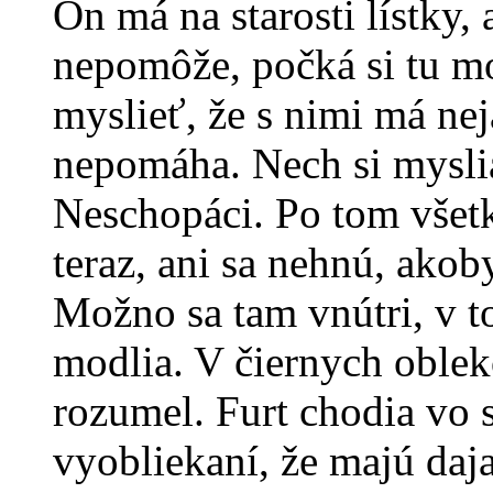
On má na starosti lístky,
nepomôže, počká si tu mo
myslieť, že s nimi má ne
nepomáha. Nech si myslia,
Neschopáci. Po tom všetko
teraz, ani sa nehnú, ako
Možno sa tam vnútri, v t
modlia. V čiernych oble
rozumel. Furt chodia vo 
vyobliekaní, že majú daj