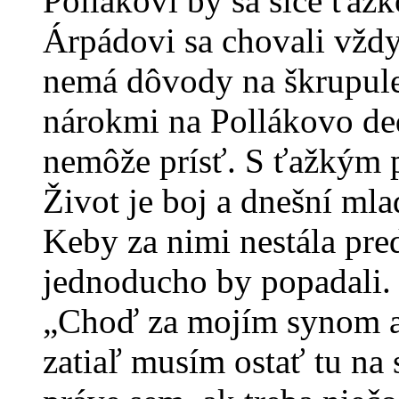
Pollákovi by sa síce ťaž
Árpádovi sa chovali vždy 
nemá dôvody na škrupule.
nárokmi na Pollákovo ded
nemôže prísť. S ťažkým 
Život je boj a dnešní mlad
Keby za nimi nestála pre
jednoducho by popadali.
„Choď za mojím synom a 
zatiaľ musím ostať tu na