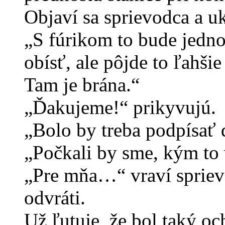
Objaví sa sprievodca a u
„S fúrikom to bude jedno
obísť, ale pôjde to ľahši
Tam je brána.“
„Ďakujeme!“ prikyvujú.
„Bolo by treba podpísať 
„Počkali by sme, kým to 
„Pre mňa…“ vraví sprievo
odvráti.
Už ľutuje, že bol taký oc