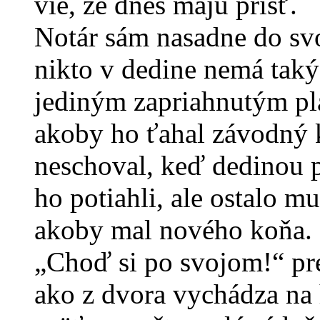
vie, že dnes majú prísť.
Notár sám nasadne do svo
nikto v dedine nemá taký
jediným zapriahnutým pla
akoby ho ťahal závodný k
neschoval, keď dedinou p
ho potiahli, ale ostalo mu
akoby mal nového koňa.
„Choď si po svojom!“ pre
ako z dvora vychádza na 