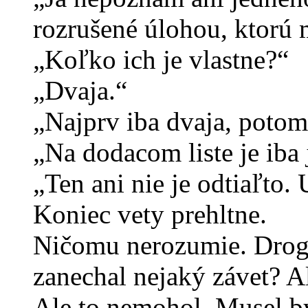
rozrušené úlohou, ktorú m
„Koľko ich je vlastne?“
„Dvaja.“
„Najprv iba dvaja, potom 
„Na dodacom liste je ib
„Ten ani nie je odtiaľto.
Koniec vety prehltne.
Ničomu nerozumie. Drogér
zanechal nejaký závet? A
Ale to nemohol. Musel b