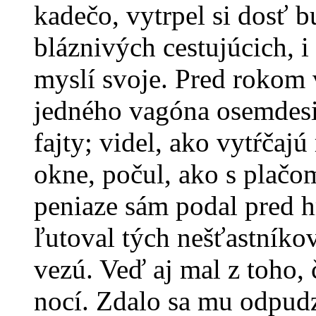
kadečo, vytrpel si dosť b
bláznivých cestujúcich, i
myslí svoje. Pred rokom v
jedného vagóna osemdesia
fajty; videl, ako vytŕčaj
okne, počul, ako s plačom
peniaze sám podal pred h
ľutoval tých nešťastníkov
vezú. Veď aj mal z toho,
nocí. Zdalo sa mu odpudz