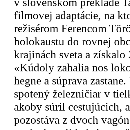
v slovenskom preklade T
filmovej adaptácie, na kto
režisérom Ferencom Törö
holokaustu do rovnej obce
krajinách sveta a získal
«Kúdoly zahalia nos lok
hegne a súprava zastane.
spotený železničiar v tie
akoby súril cestujúcich, 
pozostáva z dvoch vagóno