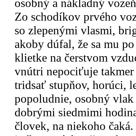
osobný a nákladný vozeň
Zo schodíkov prvého voz
so zlepenými vlasmi, bri
akoby dúfal, že sa mu po
klietke na čerstvom vzdu
vnútri nepociťuje takmer
tridsať stupňov, horúci, 
popoludnie, osobný vlak 
dobrými siedmimi hodina
človek, na niekoho čaká