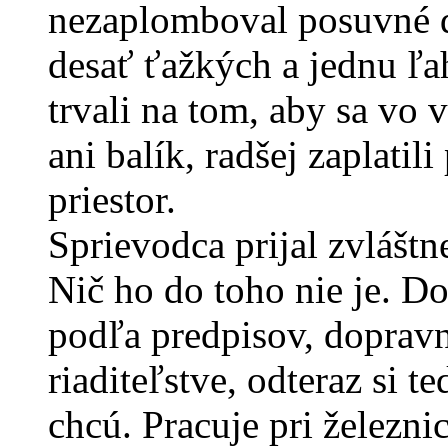
nezaplomboval posuvné d
desať ťažkých a jednu ľa
trvali na tom, aby sa vo 
ani balík, radšej zaplatil
priestor.
Sprievodca prijal zvlášt
Nič ho do toho nie je. Dod
podľa predpisov, dopravn
riaditeľstve, odteraz si 
chcú. Pracuje pri železni