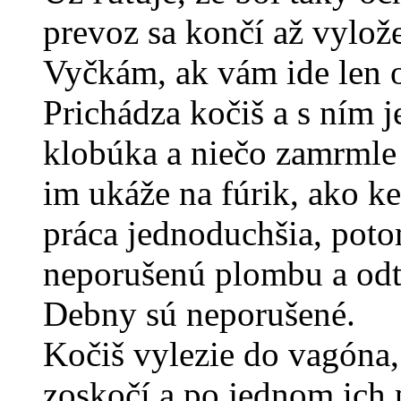
prevoz sa končí až vylož
Vyčkám, ak vám ide len o
Prichádza kočiš a s ním 
klobúka a niečo zamrmle
im ukáže na fúrik, ako k
práca jednoduchšia, pot
neporušenú plombu a odt
Debny sú neporušené.
Kočiš vylezie do vagóna,
zoskočí a po jednom ich 