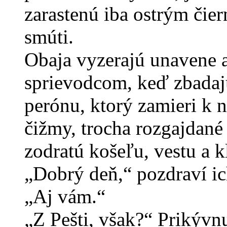
zarastenú iba ostrým čie
smúti.
Obaja vyzerajú unavene a 
sprievodcom, keď zbadaj
perónu, ktorý zamieri k n
čižmy, trocha rozgajdané
zodratú košeľu, vestu a 
„Dobrý deň,“ pozdraví ic
„Aj vám.“
„Z Pešti, však?“ Prikývn