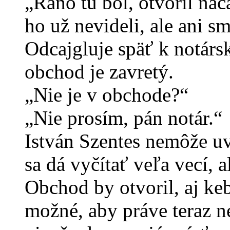
„Ráno tu bol, otvoril na
ho už nevideli, ale ani sm
Odcajgluje späť k notárs
obchod je zavretý.
„Nie je v obchode?“
„Nie prosím, pán notár.“
István Szentes nemôže uv
sa dá vyčítať veľa vecí, a
Obchod by otvoril, aj keb
možné, aby práve teraz n