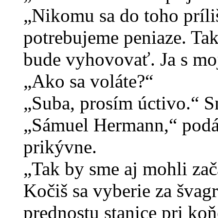
„Nikomu sa do toho príli
potrebujeme peniaze. Takž
bude vyhovovať. Ja s mo
„Ako sa voláte?“
„Suba, prosím úctivo.“ S
„Sámuel Hermann,“ podáv
prikývne.
„Tak by sme aj mohli zač
Kočiš sa vyberie za švag
prednostu stanice pri koňo