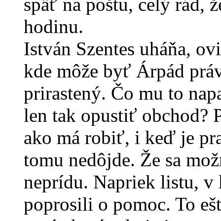
späť na poštu, celý rád, ž
hodinu.
István Szentes uháňa, ovi
kde môže byť Árpád práv
prirastený. Čo mu to napa
len tak opustiť obchod? 
ako má robiť, i keď je pr
tomu nedôjde. Že sa možn
neprídu. Napriek listu, v
poprosili o pomoc. To eš