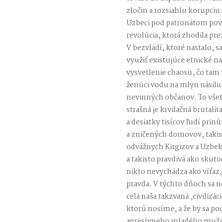
zločin a rozsiahlu korupciu
Uzbeci pod patronátom povä
revolúcia, ktorá zhodila pr
V bezvládí, ktoré nastalo, sa
využiť existujúce etnické na
vysvetlenie chaosu, čo tam 
ženúci vodu na mlyn násili
nevinných občanov. To všetk
strašná je krvilačná brutalit
a desiatky tisícov ľudí prinú
a zničených domovov, takist
odvážnych Kirgizov a Uzbeko
a takisto pravdivá ako skuto
nikto nevychádza ako víťaz, 
pravda. V týchto dňoch sa n
celá naša takzvaná ,civilizác
ktorú nosíme, a že by sa po
agresívneho mladého muža 