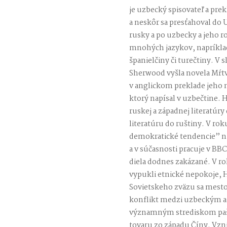
je uzbecký spisovateľ a prek
a neskôr sa presťahoval do 
rusky a po uzbecky a jeho r
mnohých jazykov, napríklad
španielčiny či turečtiny. V 
Sherwood vyšla novela Mŕtve
v anglickom preklade jeho 
ktorý napísal v uzbečtine. 
ruskej a západnej literatúr
literatúru do ruštiny. V rok
demokratické tendencie” nú
a v súčasnosti pracuje v BB
diela dodnes zakázané. V r
vypukli etnické nepokoje, 
Sovietskeho zväzu sa mesto
konflikt medzi uzbeckým a 
významným strediskom pašo
tovaru zo západu Číny. Vzn