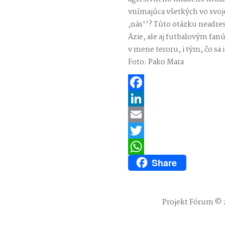
vnímajúca všetkých vo svojej 
,nás‘’? Túto otázku neadr
Ázie, ale aj futbalovým fa
v mene teroru, i tým, čo s
Foto: Pako Mara
Facebook
LinkedIn
Email
Twitter
Share
WhatsApp
Projekt Fórum © 