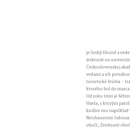
je český filozof a ve
doktorát na univerzit
Československej akad
vedami a ich presahom
teoretické štúdia – t
ktorého bol do marca 
Od roku 1990 je šéfre
Havla, s ktorým patri
knižne mu napríklad 
Neubauerom Sidonia a 
obočí, Zvednuté obočí