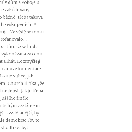
dův dům a Pokoje u
 je zakódovaný
o běžné, třeba taková
ých seskupeních. A
oruje. Ve vědě se tomu
 zprofanovalo…
se tím, že se bude
je vykonávána za cenu
t a lhát. Rozmýšlejí
e novinové komentáře
lasuje vůbec, jak
m. Churchill říkal, že
nejlepší. Jak je třeba
južšího finále
em tichým zastáncem
ší a vzdělanější, by
le demokracii by to
 shodli se, byť