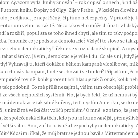
om Ajvazom vydal knihy Snování – rok dopisů o snech, Sindibá
 Putnom knihu Dopisy od Olgy. Žije v Prahe. „V každém člověku
do je odjinud, je nepatřičný, či přímo nebezpečný. V přírodě je t
 teritorium velmi ostražitě. Něco takového může dřímat i v lidsk
dí a rozšíří, populista se toho ihned chytí, ale tím to taky podp
zba. Jenomže co je podstata demokracie? Vždyť i to slovo se tak
zi sebou demokraticky!’ řekne se v rozhádané skupině. A myslí 
 tahat slámky. Já vím, demokracie je vůle lidu. Co ale s ní, když 
dy! Vyhrávají ti, kteří dokážou během kampaně víc slibovat, mlži
se kdo chová v kampani, bude se chovat i ve funkci? Připadá mi, ž
pirické rovině: kolik procent lidí hlasuje tak či onak, kolik neh
e a tak podobně. To mě příliš nezajímá, vidím tam obecnější problé
 ze všech nejhorších systémů. No, já bych řekl, že už nemusí být 
e má demokracie tak silné kořeny, teď myslím Ameriku, se do ne
i, s nimiž má velká část voličů problém? O mně je známo, že js
m, že společenská elita těch, kdo jsou informovanější, přemýšlivěj
í větší váhu. Ano, zní to naivně a bezpochyby nedemokraticky. A
dit? Kdosi mi říkal, že můj bratr se jednou bavil s Mitterrandem a