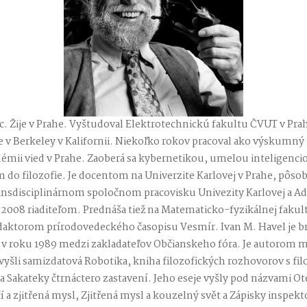
dec. Žije v Prahe. Vyštudoval Elektrotechnickú fakultu ČVUT v Prah
e v Berkeley v Kalifornii. Niekoľko rokov pracoval ako výskumný
émii vied v Prahe. Zaoberá sa kybernetikou, umelou inteligenc
 do filozofie. Je docentom na Univerzite Karlovej v Prahe, pôsob
ransdisciplinárnom spoločnom pracovisku Univezity Karlovej a A
2008 riaditeľom. Prednáša tiež na Matematicko-fyzikálnej fakult
daktorom prírodovedeckého časopisu Vesmír. Ivan M. Havel je br
l v roku 1989 medzi zakladateľov Občianskeho fóra. Je autorom 
vyšli samizdatová Robotika, kniha filozofických rozhovorov s 
Sakateky čtrnáctero zastavení. Jeho eseje vyšly pod názvami Ot
 a zjitřená mysl, Zjitřená mysl a kouzelný svět a Zápisky inspekt