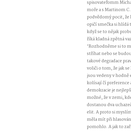
spisovateľomm Michal
moře a s Martinom C.
podvědomý pocit, že k
opičí smečka si hlídá
když se to nějak probu
říká kladná zpětná va
‘Rozhodněme si to me
stříhat nebo se budou
takové degradace prav
voliči o tom, že jak 
jsou vedeny v hodně em
kolísají čí preferenc
demokracie je nejlepší
možné, že v zemi, kd
dostanou dva uchazeč
elit. A proto si myslí
měla mít při hlasován
pomohlo. A jak to zaří