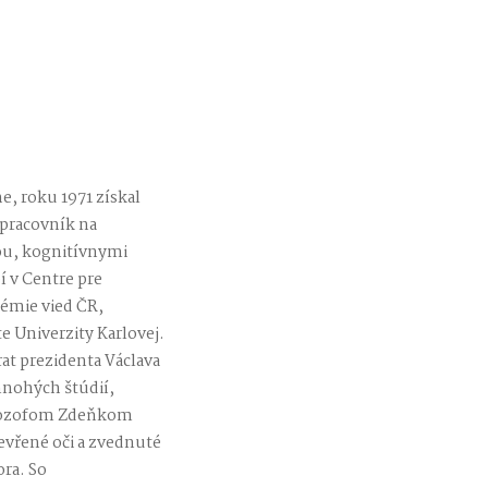
e, roku 1971 získal
 pracovník na
iou, kognitívnymi
í v Centre pre
démie vied ČR,
e Univerzity Karlovej.
at prezidenta Václava
mnohých štúdií,
filozofom Zdeňkom
evřené oči a zvednuté
ora. So