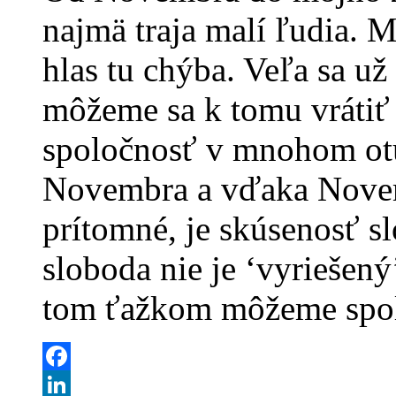
najmä traja malí ľudia. M
hlas tu chýba. Veľa sa už
môžeme sa k tomu vrátiť
spoločnosť v mnohom otup
Novembra a vďaka Novemb
prítomné, je skúsenosť sl
sloboda nie je ‘vyriešen
tom ťažkom môžeme spolo
Facebook