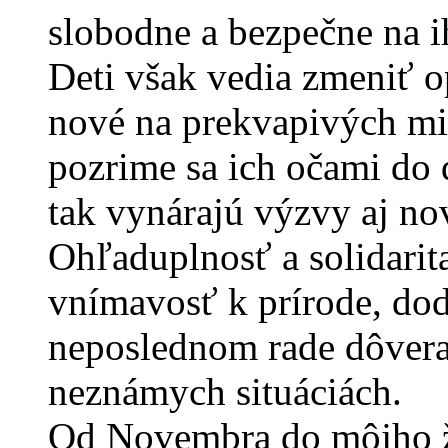
slobodne a bezpečne na i
Deti však vedia zmeniť o
nové na prekvapivých mie
pozrime sa ich očami do ď
tak vynárajú výzvy aj no
Ohľaduplnosť a solidarita
vnímavosť k prírode, dod
neposlednom rade dôvera 
neznámych situáciách.
Od Novembra do môjho ži