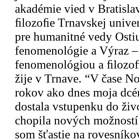
akadémie vied v Bratisla
ﬁlozoﬁe Trnavskej univer
pre humanitné vedy Osti
fenomenológie a Výraz – 
fenomenológiou a ﬁlozoﬁc
žije v Trnave. “V čase 
rokov ako dnes moja dcér
dostala vstupenku do živ
chopila nových možností
som šťastie na rovesníko