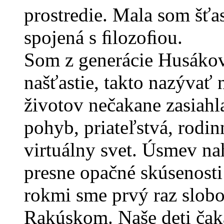
prostredie. Mala som šťas
spojená s ﬁlozoﬁou.
Som z generácie Husákový
našťastie, takto nazývať 
životov nečakane zasiah
pohyb, priateľstvá, rodinn
virtuálny svet. Úsmev na
presne opačné skúsenosti
rokmi sme prvý raz slobo
Rakúskom. Naše deti ča