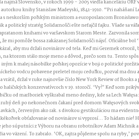
a najmä Slovensko, v rokoch 1999 – 2005 viedla kanceláriu ORF 
e autorkou knihy Stanislaw Madeyski, 1841-1910. “Pri naháňaní L
la s neskorším poľským ministrom a europoslancom Bronisła
ik a politický stratég Solidarnošči ešte nefajčil fajku. Všade sa váľ
napratanom knihami vo varšavskom Starom Meste. Zazvonila som
 že mi pomôže bossa zakázanej Solidarnošči nájsť. Oficiálne bol 
ázal, aby mu držali novinárov od tela. Keď mi Geremek otvoril,
a, na ktorom stálo moje meno a dôvod, prečo som tu. Tento sp
m iným k malej násobilke poľskej opozície v boji o politické prežiti
níckeho vodcu pobavene preletel moju ceduľku, pozval ma dnu a
a vrátil, držal v ruke najnovšie číslo New York Review of Books 
o haličských konzervatívcoch v 19. storočí. ‘Vy?’ Keď som prikýv
abičku od marlboriek vyškrabal meno dediny, kde sa Lech Wałęsa
a druhý deň po nekonečnom čakaní pred domom Wałęsových svok
kách, červeným ako rak. s divokou gestikuláciou ma evidentne 
akékoľvek obťažovanie od novinárov si vyprosí… To hádam nie!
že jeho súputníci z Výboru na obranu robotníkov Adam Michnik 
edia vo väzení. To zabralo. ‘OK, zajtra pôjdeme spolu na ryby,’ p