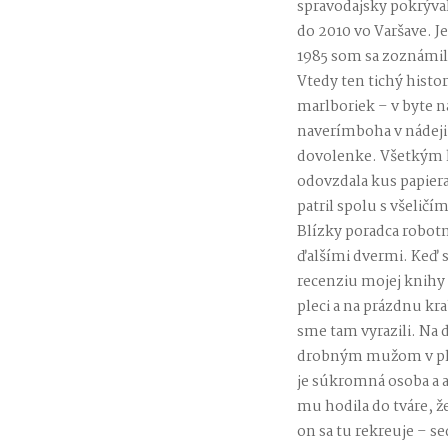
spravodajsky pokrýval
do 2010 vo Varšave. J
1985 som sa zoznámi
Vtedy ten tichý histor
marlboriek – v byte 
naverímboha v nádeji,
dovolenke. Všetkým k
odovzdala kus papier
patril spolu s všeličí
Blízky poradca robot
ďalšími dvermi. Keď s
recenziu mojej knihy 
pleci a na prázdnu kr
sme tam vyrazili. N
drobným mužom v plav
je súkromná osoba a 
mu hodila do tváre, 
on sa tu rekreuje – s