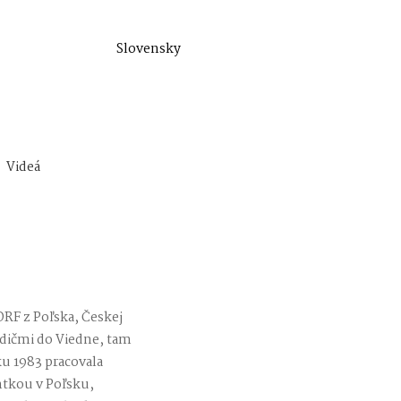
Slovensky
Videá
ORF z Poľska, Českej
rodičmi do Viedne, tam
ku 1983 pracovala
ntkou v Poľsku,