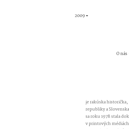
2009
O nás
je rakúska historička
republiky a Slovenska
sa roku 1978 stala do
v printových médiách