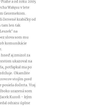
v Prahe a od roku 2005
echa Wałęsu v lete
wom Geremekom.
ali červené krabičky od
 tam len tak
‘Leszek’ na
 bez slova som mu
ôsob komunikácie
e.
 hneď aj zmizol za
a prstom ukazoval na
la, potľapkal ma po
 zdržuje. Okamžite
rovcov stojím pred
posiela dočerta. Vraj
 Hlboko urazená som
a Jacek Kuroň – kým
ovedal odrazu úplne