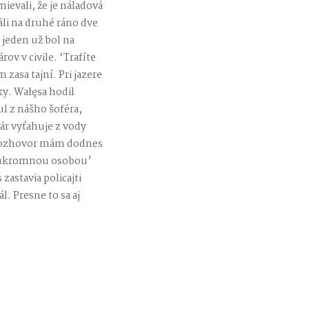
ievali, že je náladová
áli na druhé ráno dve
 jeden už bol na
v v civile. ‘Trafíte
 zasa tajní. Pri jazere
ľky. Wałęsa hodil
ul z nášho šoféra,
ár vyťahuje z vody
 rozhovor mám dodnes
 ‘súkromnou osobou’
zastavia policajti
. Presne to sa aj