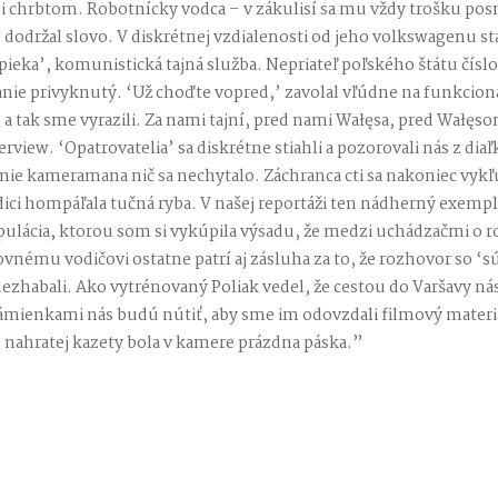
mi chrbtom. Robotnícky vodca – v zákulisí sa mu vždy trošku posm
dodržal slovo. V diskrétnej vzdialenosti od jeho volkswagenu st
ieka’, komunistická tajná služba. Nepriateľ poľského štátu číslo
e privyknutý. ‘Už choďte vopred,’ zavolal vľúdne na funkcionáro
!’ a tak sme vyrazili. Za nami tajní, pred nami Wałęsa, pred Wałęsom
rview. ‘Opatrovatelia’ sa diskrétne stiahli a pozorovali nás z dia
enie kameramana nič sa nechytalo. Záchranca cti sa nakoniec vykľ
dici hompáľala tučná ryba. V našej reportáži ten nádherný exempl
ulácia, ktorou som si vykúpila výsadu, že medzi uchádzačmi o
vnému vodičovi ostatne patrí aj zásluha za to, že rozhovor so
ezhabali. Ako vytrénovaný Poliak vedel, že cestou do Varšavy nás 
mienkami nás budú nútiť, aby sme im odovzdali filmový materiál
 nahratej kazety bola v kamere prázdna páska.”