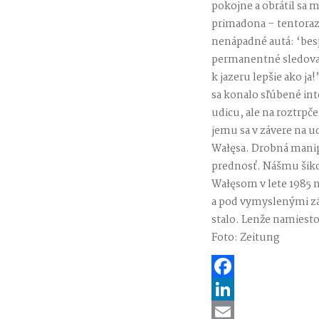
pokojne a obrátil sa 
primadona – tentoraz 
nenápadné autá: ‘besp
permanentné sledovani
k jazeru lepšie ako ja
sa konalo sľúbené inte
udicu, ale na roztrpč
jemu sa v závere na u
Wałęsa. Drobná manip
prednosť. Nášmu šiko
Wałęsom v lete 1985 n
a pod vymyslenými zá
stalo. Lenže namiesto
Foto: Zeitung
Facebook
LinkedIn