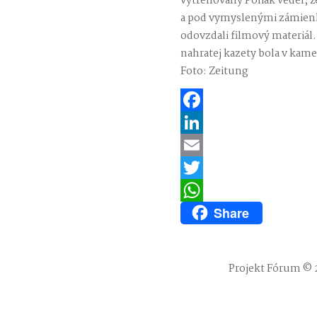
vytrénovaný Poliak vedel, že
a pod vymyslenými zámienk
odovzdali filmový materiál. 
nahratej kazety bola v kam
Foto: Zeitung
Facebook
LinkedIn
Email
Twitter
Share
WhatsApp
Projekt Fórum © 