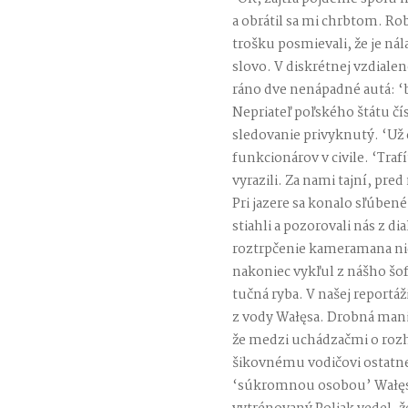
a obrátil sa mi chrbtom. Ro
trošku posmievali, že je ná
slovo. V diskrétnej vzdiale
ráno dve nenápadné autá: ‘b
Nepriateľ poľského štátu č
sledovanie privyknutý. ‘Už
funkcionárov v civile. ‘Trafí
vyrazili. Za nami tajní, pre
Pri jazere sa konalo sľúbené
stiahli a pozorovali nás z di
roztrpčenie kameramana nič 
nakoniec vykľul z nášho šof
tučná ryba. V našej reportá
z vody Wałęsa. Drobná mani
že medzi uchádzačmi o ro
šikovnému vodičovi ostatne 
‘súkromnou osobou’ Wałęso