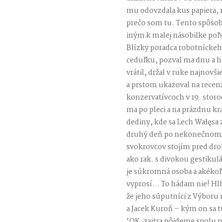
mu odovzdala kus papiera,
prečo som tu. Tento spôsob
iným k malej násobilke poľsk
Blízky poradca robotnícke
ceduľku, pozval ma dnu a h
vrátil, držal v ruke najnovš
a prstom ukazoval na recen
konzervatívcoch v 19. storo
ma po pleci a na prázdnu k
dediny, kde sa Lech Wałęsa 
druhý deň po nekonečnom
svokrovcov stojím pred d
ako rak. s divokou gestikul
je súkromná osoba a akékoľ
vyprosí… To hádam nie! Hl
že jeho súputníci z Výbor
a Jacek Kuroň – kým on sa tu
‘OK, zajtra pôjdeme spolu 