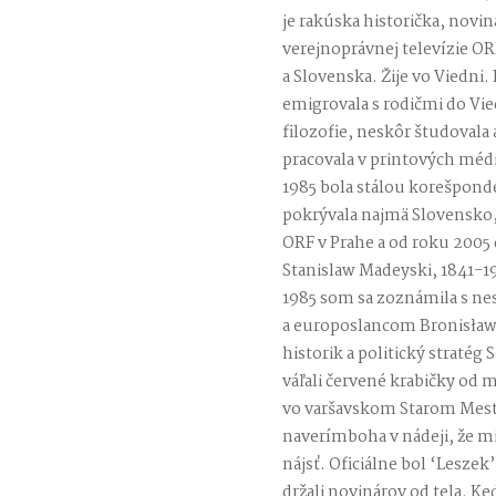
je rakúska historička, nov
verejnoprávnej televízie OR
a Slovenska. Žije vo Viedni.
emigrovala s rodičmi do Vie
filozofie, neskôr študovala
pracovala v printových méd
1985 bola stálou korešpond
pokrývala najmä Slovensko,
ORF v Prahe a od roku 2005 
Stanislaw Madeyski, 1841-19
1985 som sa zoznámila s n
a europoslancom Bronisła
historik a politický stratég 
váľali červené krabičky od
vo varšavskom Starom Mest
naverímboha v nádeji, že m
nájsť. Oficiálne bol ‘Lesze
držali novinárov od tela. K