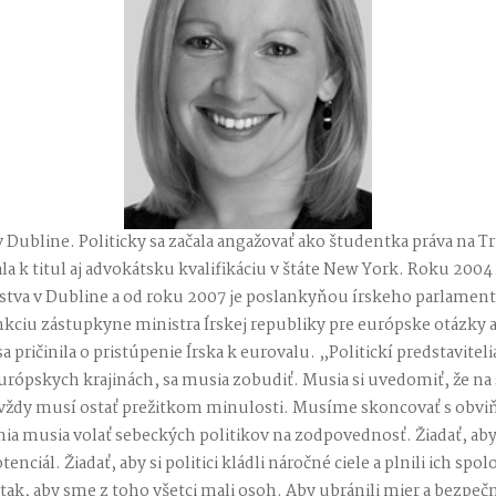
je v Dubline. Politicky sa začala angažovať ako študentka práva na T
a k titul aj advokátsku kvalifikáciu v štáte New York. Roku 2004 j
stva v Dubline a od roku 2007 je poslankyňou írskeho parlament
unkciu zástupkyne ministra Írskej republiky pre európske otázky
 pričinila o pristúpenie Írska k eurovalu. „Politickí predstaviteli
európskych krajinách, sa musia zobudiť. Musia si uvedomiť, že na
avždy musí ostať prežitkom minulosti. Musíme skoncovať s obv
nia musia volať sebeckých politikov na zodpovednosť. Žiadať, ab
enciál. Žiadať, aby si politici kládli náročné ciele a plnili ich spo
k, aby sme z toho všetci mali osoh. Aby ubránili mier a bezpeč