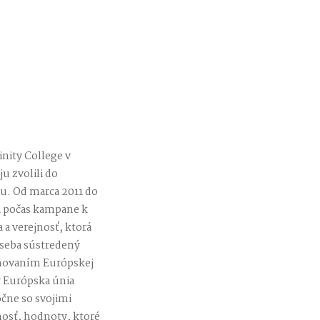
rinity College v
u zvolili do
u. Od marca 2011 do
 a počas kampane k
a a verejnosť, ktorá
 seba sústredený
iňovaním Európskej
y Európska únia
ločne so svojimi
nosť, hodnoty, ktoré