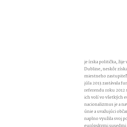
je írska politička, ži
Dubline, neskôr získal
miestneho zastupiteľ
júla 2013 zastávala f
referendu roku 2012 sa
ich volí vo všetkých 
nacionalizmus je a n
únie a uvažujúci obča
naplno využila svoj pot
európskymi susedmi ta