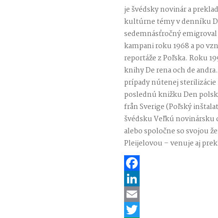
je švédsky novinár a preklad
kultúrne témy v denníku D
sedemnásťročný emigroval 
kampani roku 1968 a po vzni
reportáže z Poľska. Roku 19
knihy De rena och de andra… 
prípady nútenej sterilizáci
poslednú knižku Den polsk
från Sverige (Poľský inštala
švédsku Veľkú novinársku c
alebo spoločne so svojou 
Pleijelovou – venuje aj pre
Facebook
LinkedIn
Email