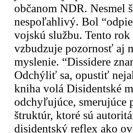
občanom NDR. Nesmel štu
nespoľahlivý. Bol “odpie
vojskú službu. Tento rok
vzbudzuje pozornosť aj
myslenie. “Dissidere znam
Odchýliť sa, opustiť neja
kniha volá Disidentské m
odchyľujúce, smerujúce p
štruktúr, ktoré sú autorit
disidentský reflex ako ov