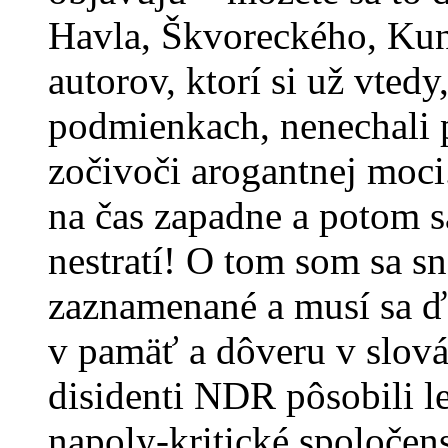
Havla, Škvoreckého, Kun
autorov, ktorí si už vted
podmienkach, nenechali p
zočivoči arogantnej moci.
na čas zapadne a potom s
nestratí! O tom som sa sna
zaznamenané a musí sa ď
v pamäť a dôveru v slová
disidenti NDR pôsobili le
napoly-kritické spoločens