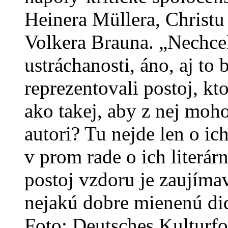
Heinera Müllera, Christu
Volkera Brauna. „Nechce
ustráchanosti, áno, aj to b
reprezentovali postoj, kto
ako takej, aby z nej moh
autori? Tu nejde len o i
v prom rade o ich literár
postoj vzdoru je zaujímav
nejakú dobre mienenú di
Foto: Deutsches Kulturf