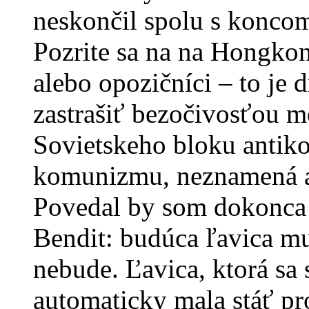
neskončil spolu s koncom 
Pozrite sa na na Hongkon
alebo opozičníci – to je d
zastrašiť bezočivosťou mo
Sovietskeho bloku antiko
komunizmu, neznamená au
Povedal by som dokonca t
Bendit: budúca ľavica mu
nebude. Ľavica, ktorá sa 
automaticky mala stáť pr