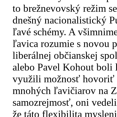
to brežnevovský režim s
dnešný nacionalistický P
ľavé schémy. A všimnime 
ľavica rozumie s novou p
liberálnej občianskej sp
alebo Pavel Kohout boli l
využili možnosť hovoriť a
mnohých ľavičiarov na Zá
samozrejmosť, oni vedeli
že táto flexibilita myslen