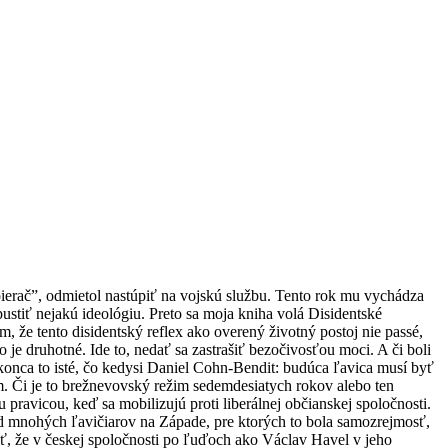
erač”, odmietol nastúpiť na vojskú službu. Tento rok mu vychádza
ustiť nejakú ideológiu. Preto sa moja kniha volá Disidentské
m, že tento disidentský reflex ako overený životný postoj nie passé,
o je druhotné. Ide to, nedať sa zastrašiť bezočivosťou moci. A či boli
konca to isté, čo kedysi Daniel Cohn-Bendit: budúca ľavica musí byť
om. Či je to brežnevovský režim sedemdesiatych rokov alebo ten
pravicou, keď sa mobilizujú proti liberálnej občianskej spoločnosti.
 od mnohých ľavičiarov na Západe, pre ktorých to bola samozrejmosť,
vať, že v českej spoločnosti po ľuďoch ako Václav Havel v jeho