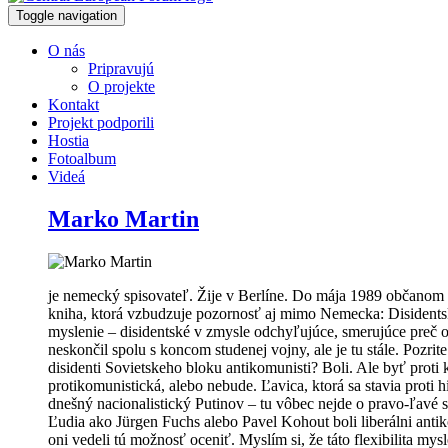
Toggle navigation
O nás
Pripravujú
O projekte
Kontakt
Projekt podporili
Hostia
Fotoalbum
Videá
Marko Martin
je nemecký spisovateľ. Žije v Berlíne. Do mája 1989 občanom 
kniha, ktorá vzbudzuje pozornosť aj mimo Nemecka: Disidentské
myslenie – disidentské v zmysle odchyľujúce, smerujúce preč od 
neskončil spolu s koncom studenej vojny, ale je tu stále. Pozrit
disidenti Sovietskeho bloku antikomunisti? Boli. Ale byť pro
protikomunistická, alebo nebude. Ľavica, ktorá sa stavia proti
dnešný nacionalistický Putinov – tu vôbec nejde o pravo-ľavé s
Ľudia ako Jürgen Fuchs alebo Pavel Kohout boli liberálni anti
oni vedeli tú možnosť oceniť. Myslím si, že táto flexibilita m