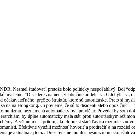
NDR. Nesmel študovať, pretože bolo politicky nespoľahlivý. Bol “odpi
 myslenie. “Dissidere znamená v latinčine oddeliť sa. Odchýliť sa, op
očakávateľného, preč zo štruktúr, ktoré sú autoritárske. Preto si myslí
e sa na na Hongkong. Či povieme, že sú to disidenti alebo opozičníci – t
ti komunizmu, neznamená automaticky byť pravičiar. Povedal by som do
 hierarchiám, by úplne automaticky mala stáť proti autoritárskym režim
chémy. A všimnime si pritom, ako dobre si stará ľavica rozumie s novou 
komunisti. Efektívne využili možnosť hovoriť a protirečiť a na rozdiel
yslenia je aktuálna aj teraz. Dnes by sme mohli s pesimizmom skonštato