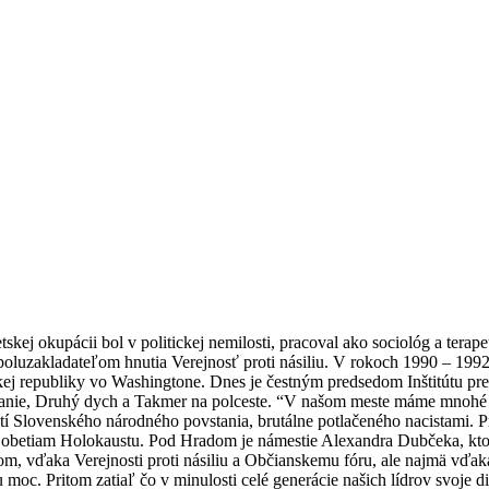
ietskej okupácii bol v politickej nemilosti, pracoval ako sociológ a tera
poluzakladateľom hnutia Verejnosť proti násiliu. V rokoch 1990 – 19
j republiky vo Washingtone. Dnes je čestným predsedom Inštitútu pre v
línanie, Druhý dych a Takmer na polceste. “V našom meste máme mnohé 
tí Slovenského národného povstania, brutálne potlačeného nacistami. Pr
obetiam Holokaustu. Pod Hradom je námestie Alexandra Dubčeka, ktoré
 vďaka Verejnosti proti násiliu a Občianskemu fóru, ale najmä vďaka 
u moc. Pritom zatiaľ čo v minulosti celé generácie našich lídrov svoje d