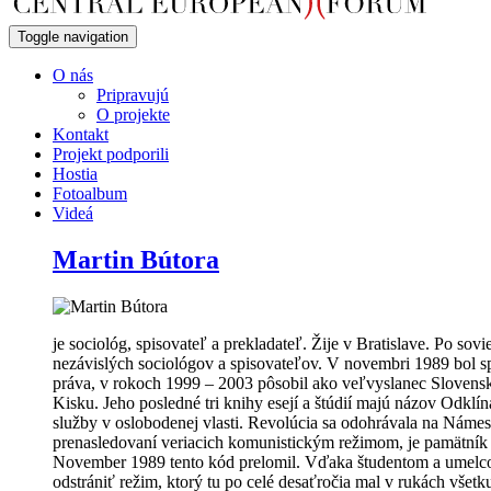
Toggle navigation
O nás
Pripravujú
O projekte
Kontakt
Projekt podporili
Hostia
Fotoalbum
Videá
Martin Bútora
je sociológ, spisovateľ a prekladateľ. Žije v Bratislave. Po sov
nezávislých sociológov a spisovateľov. V novembri 1989 bol s
práva, v rokoch 1999 – 2003 pôsobil ako veľvyslanec Slovenske
Kisku. Jeho posledné tri knihy esejí a štúdií majú názov Odk
služby v oslobodenej vlasti. Revolúcia sa odohrávala na Námes
prenasledovaní veriacich komunistickým režimom, je pamätník 
November 1989 tento kód prelomil. Vďaka študentom a umelcom,
odstrániť režim, ktorý tu po celé desaťročia mal v rukách všetk