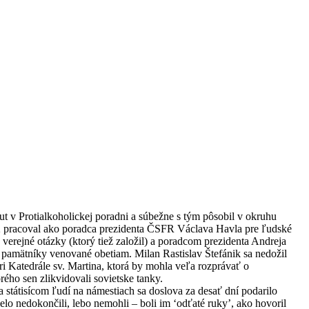
peut v Protialkoholickej poradni a súbežne s tým pôsobil v okruhu
92 pracoval ako poradca prezidenta ČSFR Václava Havla pre ľudské
erejné otázky (ktorý tiež založil) a poradcom prezidenta Andreja
pamätníky venované obetiam. Milan Rastislav Štefánik sa nedožil
i Katedrále sv. Martina, ktorá by mohla veľa rozprávať o
ho sen zlikvidovali sovietske tanky.
státisícom ľudí na námestiach sa doslova za desať dní podarilo
ielo nedokončili, lebo nemohli – boli im ‘odťaté ruky’, ako hovoril