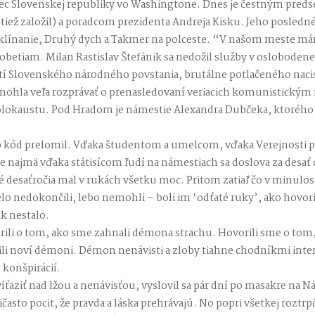
nec Slovenskej republiky vo Washingtone. Dnes je čestným preds
tiež založil) a poradcom prezidenta Andreja Kisku. Jeho posledné 
dklínanie, Druhý dych a Takmer na polceste. “V našom meste 
etiam. Milan Rastislav Štefánik sa nedožil služby v oslobodenej 
í Slovenského národného povstania, brutálne potlačeného nacis
 mohla veľa rozprávať o prenasledovaní veriacich komunistickým
okaustu. Pod Hradom je námestie Alexandra Dubčeka, ktorého s
kód prelomil. Vďaka študentom a umelcom, vďaka Verejnosti pro
 najmä vďaka státisícom ľudí na námestiach sa doslova za desať 
lé desaťročia mal v rukách všetku moc. Pritom zatiaľ čo v minulost
ielo nedokončili, lebo nemohli – boli im ‘odťaté ruky’, ako hovor
ak nestalo.
ili o tom, ako sme zahnali démona strachu. Hovorili sme o tom, 
li noví démoni. Démon nenávisti a zloby tiahne chodníkmi intern
 konšpirácií.
íťaziť nad lžou a nenávisťou, vyslovil sa pár dní po masakre na N
asto pocit, že pravda a láska prehrávajú. No popri všetkej roztrp