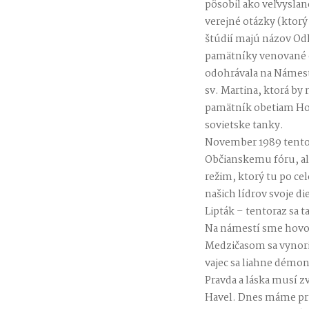
pôsobil ako veľvysla
verejné otázky (ktorý 
štúdií majú názov O
pamätníky venované ob
odohrávala na Námest
sv. Martina, ktorá by
pamätník obetiam Hol
sovietske tanky.
November 1989 tento 
Občianskemu fóru, ale
režim, ktorý tu po ce
našich lídrov svoje d
Lipták – tentoraz sa t
Na námestí sme hovor
Medzičasom sa vynori
vajec sa liahne démon
Pravda a láska musí zv
Havel. Dnes máme prič