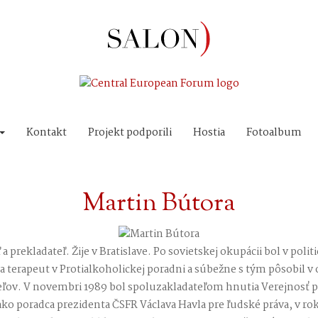
Kontakt
Projekt podporili
Hostia
Fotoalbum
Martin Bútora
 a prekladateľ. Žije v Bratislave. Po sovietskej okupácii bol v polit
 a terapeut v Protialkoholickej poradni a súbežne s tým pôsobil 
eľov. V novembri 1989 bol spoluzakladateľom hnutia Verejnosť pr
ako poradca prezidenta ČSFR Václava Havla pre ľudské práva, v r