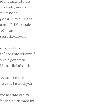
edom Inštitútu pre
tri knihy esejí a
máme mnohé
vlasti. Revolúcia sa
tami. Pri Katedrále
 režimom, je
en zlikvidovali
ti násiliu a
dní podarilo odstrániť
i celé generácie
il historik Ľubomír
že sme odkliati.
etu, z fašistických
árodní třídě Václav
čenosti a sklamaní by