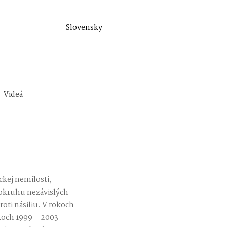
Slovensky
Videá
ickej nemilosti,
v okruhu nezávislých
oti násiliu. V rokoch
okoch 1999 – 2003