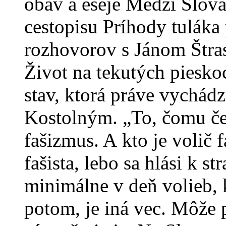
obáv a eseje Medzi Slov
cestopisu Príhody tuláka
rozhovorov s Jánom Štra
Život na tekutých piesk
stav, ktorá práve vychád
Kostolným. „To, čomu če
fašizmus. A kto je volič f
fašista, lebo sa hlási k str
minimálne v deň volieb, k
potom, je iná vec. Môže 