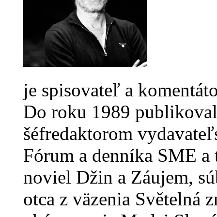
je spisovateľ a komentáto
Do roku 1989 publikoval 
šéfredaktorom vydavateľ
Fórum a denníka SME a t
noviel Džin a Záujem, s
otca z väzenia Světelná 