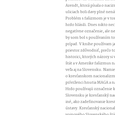
Arendt, ktorá písala o naci
uliciach boli davy plné nenáv
Problém s fašizmom je v to
hrdo hlásili. Dnes nikto nec
negatívne označenie, ale n
by som bol s používaním to
prípad. V knihe používam j
priestor zdôvodniť, prečo t
historici, ktorých názory si 
štát a v Amerike fašizmus na
veľa aj na Slovensku. Nam
o kresťanskom nacionalizme
prívrženci hnutia MAGA a nap
Hrdo používajú označenie kr
Slovensku je kresťanský nac
iné, ako zadefinovanie kre
ústavy. Kresťanský naciona
vojnového Slovenského štátu