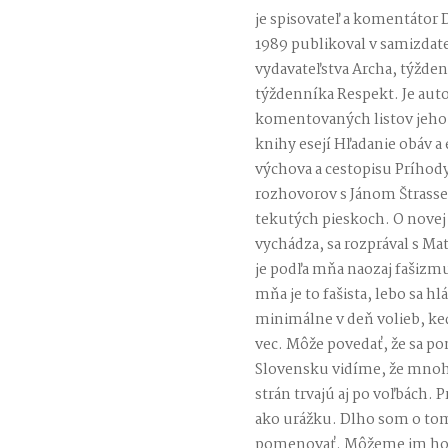
je spisovateľ a komentátor D
1989 publikoval v samizdat
vydavateľstva Archa, týžd
týždenníka Respekt. Je aut
komentovaných listov jeho 
knihy esejí Hľadanie obáv a
výchova a cestopisu Príhod
rozhovorov s Jánom Štrasse
tekutých pieskoch. O novej
vychádza, sa rozprával s 
je podľa mňa naozaj fašizmus.
mňa je to fašista, lebo sa hlás
minimálne v deň volieb, keď 
vec. Môže povedať, že sa po
Slovensku vidíme, že mnohí
strán trvajú aj po voľbách. 
ako urážku. Dlho som o tom
pomenovať. Môžeme im hovo