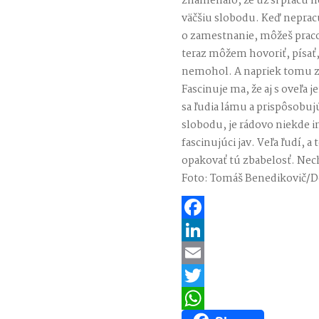
znamenalo, že už si prácu n
väčšiu slobodu. Keď nepracu
o zamestnanie, môžeš praco
teraz môžem hovoriť, písať,
nemohol. A napriek tomu z
Fascinuje ma, že aj s oveľa
sa ľudia lámu a prispôsobujú
slobodu, je rádovo niekde 
fascinujúci jav. Veľa ľudí, a 
opakovať tú zbabelosť. Nec
Foto: Tomáš Benedikovič/
Facebook
LinkedIn
Email
Twitter