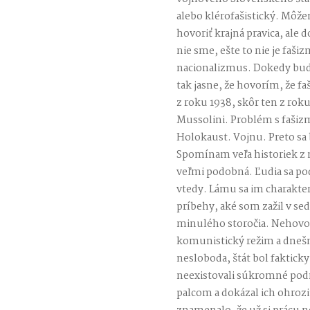
alebo klérofašistický. Môž
hovoriť krajná pravica, ale
nie sme, ešte to nie je faši
nacionalizmus. Dokedy bud
tak jasne, že hovorím, že fa
z roku 1938, skôr ten z roku
Mussolini. Problém s fašiz
Holokaust. Vojnu. Preto sa
Spomínam veľa historiek z m
veľmi podobná. Ľudia sa p
vtedy. Lámu sa im charakte
príbehy, aké som zažil v s
minulého storočia. Nehovorí
komunistický režim a dnešn
nesloboda, štát bol faktic
neexistovali súkromné podn
palcom a dokázal ich ohroziť