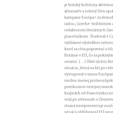
je britský kultúrny aktivist
alternatív a volený člen spr
kampane Európa+ za demokr
radou, Goethe-Inštitútom 
redaktorom literárnych čas
pracovníkom. Študoval v Cam
vyhlásení výsledkov referen
ktorí sa cítia pripravení o hl
Británie v EÚ, čo sa poklad
ostatní. (…) Údel týchto B
situáciu, ktorá sa šíri po cel
vystupoval v mene Európano
možno menej protieurópsky 
prieskumov verejnej mienk
krajinách od Francúzska cez
volá po referende o členstv
strana nereprezentuje euró
situácii obľúbenosť EÚ neus