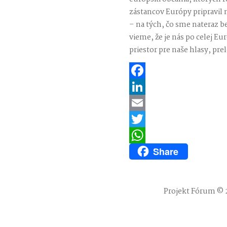
zástancov Európy pripravil 
– na tých, čo sme nateraz be
vieme, že je nás po celej 
priestor pre naše hlasy, p
Facebook
LinkedIn
Email
Twitter
Share
WhatsApp
Projekt Fórum © 