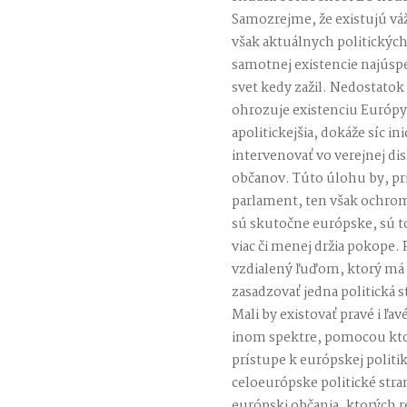
Samozrejme, že existujú vá
však aktuálnych politickýc
samotnej existencie najúsp
svet kedy zažil. Nedostato
ohrozuje existenciu Európy 
apolitickejšia, dokáže síc i
intervenovať vo verejnej dis
občanov. Túto úlohu by, pr
parlament, ten však ochrom
sú skutočne európske, sú t
viac či menej držia pokope.
vzdialený ľuďom, ktorý má 
zasadzovať jedna politická st
Mali by existovať pravé i ľa
inom spektre, pomocou kto
prístupe k európskej politi
celoeurópske politické str
európski občania, ktorých 