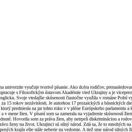
kde na univerzite vyučuje tvorivé písanie. Ako dcéra rodičov, prenasl
spolupracuje s Filozofickým ústavom Akadémie vied Ukrajiny a je vicep
 Anglicku. Svoje vtedajšie skúsenosti čiastočne využila v románe Polní 
u za 15 rokov nezávislosti. Je autorkou 17 prozaických a básnických di
, ktorý predniesla na jar tohto roku v v pléne Európskeho parlamentu
y a v mene žien. V písaní som sa zamerala na vyjadrenie skúseností žie
uté. Hovorila som za práva žien, aby netrpeli diskrimináciou a rodovo
právo ženy na život. Ukrajinci sú silný národ. Zdá sa, že to mnohých n
úpených krajín ešte stále neberie na vedomie. A tiež sme národ silných