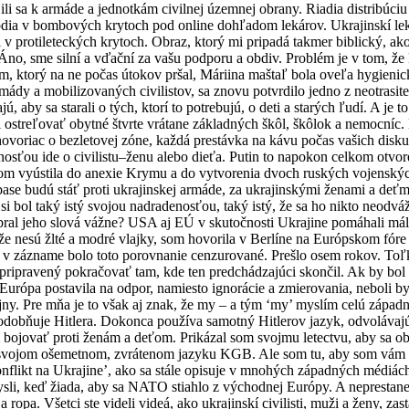
ili sa k armáde a jednotkám civilnej územnej obrany. Riadia distribúci
Rodia v bombových krytoch pod online dohľadom lekárov. Ukrajinskí lek
v protileteckých krytoch. Obraz, ktorý mi pripadá takmer biblický, ak
 Áno, sme silní a vďační za vašu podporu a obdiv. Problém je v tom, ž
 ktorý na ne počas útokov pršal, Máriina maštaľ bola oveľa hygienick
ády a mobilizovaných civilistov, sa znovu potvrdilo jedno z neotrasiteľ
ajú, aby sa starali o tých, ktorí to potrebujú, o deti a starých ľudí. A je
ostreľovať obytné štvrte vrátane základných škôl, škôlok a nemocníc.
ovoriac o bezletovej zóne, každá prestávka na kávu počas vašich disku
nosťou ide o civilistu–ženu alebo dieťa. Putin to napokon celkom otvor
potom vyústila do anexie Krymu a do vytvorenia dvoch ruských vojensk
e budú stáť proti ukrajinskej armáde, za ukrajinskými ženami a deťmi.
y si bol taký istý svojou nadradenosťou, taký istý, že sa ho nikto neodv
bral jeho slová vážne? USA aj EÚ v skutočnosti Ukrajine pomáhali málo
 že nesú žlté a modré vlajky, som hovorila v Berlíne na Európskom fóre
 a v zázname bolo toto porovnanie cenzurované. Prešlo osem rokov. T
je pripravený pokračovať tam, kde ten predchádzajúci skončil. Ak by b
urópa postavila na odpor, namiesto ignorácie a zmierovania, neboli b
jny. Pre mňa je to však aj znak, že my – a tým ‘my’ myslím celú západnú 
apodobňuje Hitlera. Dokonca používa samotný Hitlerov jazyk, odvolávajúc
ojovať proti ženám a deťom. Prikázal som svojmu letectvu, aby sa obme
vo svojom ošemetnom, zvrátenom jazyku KGB. Ale som tu, aby som vám ak
konflikt na Ukrajine’, ako sa stále opisuje v mnohých západných médiách
ysli, keď žiada, aby sa NATO stiahlo z východnej Európy. A neprestan
n a ropa. Všetci ste videli videá, ako ukrajinskí civilisti, muži a ženy,