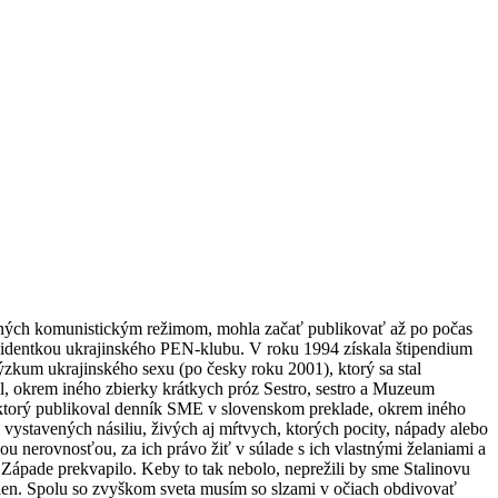
edovaných komunistickým režimom, mohla začať publikovať až po počas
rezidentkou ukrajinského PEN-klubu. V roku 1994 získala štipendium
výzkum ukrajinského sexu (po česky roku 2001), ktorý sa stal
el, okrem iného zbierky krátkych próz Sestro, sestro a Muzeum
 a ktorý publikoval denník SME v slovenskom preklade, okrem iného
n vystavených násiliu, živých aj mŕtvych, ktorých pocity, nápady alebo
u nerovnosťou, za ich právo žiť v súlade s ich vlastnými želaniami a
a Západe prekvapilo. Keby to tak nebolo, neprežili by sme Stalinovu
 žien. Spolu so zvyškom sveta musím so slzami v očiach obdivovať