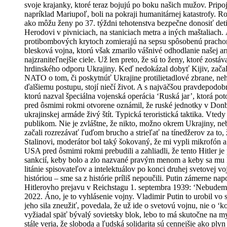
svoje krajanky, ktoré teraz bojujú po boku našich mužov. Pripoj
napríklad Mariupoľ, boli na pokraji humanitárnej katastrofy. 
ako môžu ženy po 37. týždni tehotenstva bezpečne donosiť deti 
Herodovi v pivniciach, na staniciach metra a iných maštaliach.
protibombových krytoch zomierajú na sepsu spôsobenú prachom,
blesková vojna, ktorú však zmarilo vášnivé odhodlanie našej arm
najzraniteľnejšie ciele. Už len preto, že sú to ženy, ktoré zostáv
hrdinského odporu Ukrajiny. Keď nedokázal dobyť Kijiv, začal 
NATO o tom, či poskytnúť Ukrajine protilietadlové zbrane, neh
ďalšiemu postupu, stojí niečí život. A s najväčšou pravdepodob
ktorú nazval špeciálna vojenská operácia ‘Ruská jar’, ktorá 
pred ôsmimi rokmi otvorene oznámil, že ruské jednotky v Donbas
ukrajinskej armáde živý štít. Typická teroristická taktika. Vted
publikom. Nie je zvláštne, že nikto, možno okrem Ukrajiny, ne
začali rozrezávať ľuďom brucho a strieľať na tínedžerov za to,
Stalinovi, moderátor bol taký šokovaný, že mi vypli mikrofón
USA pred ôsmimi rokmi prebudili a zahliadli, že tento Hitler 
sankcií, keby bolo a zlo nazvané pravým menom a keby sa mu E
litánie spisovateľov a intelektuálov po konci druhej svetovej vo
históriou – sme sa z histórie príliš nepoučili. Putin zámerne n
Hitlerovho prejavu v Reichstagu 1. septembra 1939: ‘Nebudem b
2022. Áno, je to vyhlásenie vojny. Vladimir Putin to urobil 
jeho sila zneužiť, povedala, že už ide o svetovú vojnu, nie o ‘
vyžiadal späť bývalý sovietsky blok, lebo to má skutočne na m
stále veria, že sloboda a ľudská solidarita sú cennejšie ako ply