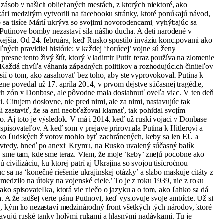
u zásob v našich obliehaných mestách, z ktorých niektoré, ako
ári medzitým vytvorili na facebooku stránky, ktoré ponúkajú návod,
o sa tisíce Márií ukrýva so svojimi novorodencami, vyhýbajúc sa
e Putinove bomby nezastaví sila nášho ducha. A deti narodené v
ejšia. Od 24. februára, keď Rusko spustilo inváziu koncipovanú ako
ných pravidiel histórie: v každej ‘horúcej’ vojne sú ženy
 to presne tento živý štít, ktorý Vladimir Putin teraz používa na zlomenie
 Každá chvíľa váhania západných politikov a rozhodujúcich činiteľov
sií o tom, ako zasahovať bez toho, aby ste vyprovokovali Putina k
ene povedal už 17. apríla 2014, v prvom dejstve súčasnej tragédie,
ých zón v Donbase, ale pôvodne mala dosiahnuť oveľa viac. V ten deň
 Citujem doslovne, nie pred nimi, ale za nimi, nastavujúc tak
áži zastaviť, že sa ani neobťažoval klamať, tak pohŕdal svojím
. Aj toto je výsledok. V máji 2014, keď už ruskí vojaci v Donbase
 spisovateľov. A keď som v prejave prirovnala Putina k Hitlerovi a
oľko ľudských životov mohlo byť zachránených, keby sa len EÚ a
ol vtedy, hneď po anexii Krymu, na Rusko uvalený súčasný balík
y sme tam, kde sme teraz. Viem, že moje ‘keby’ znejú podobne ako
civilizáciu, ku ktorej patrí aj Ukrajina so svojou tisícročnou
 sa na ‘konečné riešenie ukrajinskej otázky’ a slabo maskuje citáty z
dzilo na útoky na vojenské ciele.’ To je z roku 1939, nie z roku
o spisovateľka, ktorá vie niečo o jazyku a o tom, ako ľahko sa dá
. A že radšej verte pánu Putinovi, keď vyslovuje svoje ambície. Už si
e, kým ho nezastaví medzinárodný front všetkých tých národov, ktoré
 zastavujú ruské tanky holými rukami a hlasnými nadávkami. Tu je