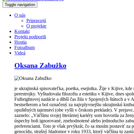
Toggle navigation
O nás
Pripravujú
O projekte
Kontakt
Projekt podporili
Hostia
Fotoalbum
Videá
Oksana Zabužko
je ukrajinská spisovateľka, poetka, esejistka. Žije v Kijive, 
perestrojky. Vyštudovala filozofiu a estetiku v Kijive, dnes 
Fulbrightovej nadácie a dlhší čas žila v Spojených štátoch a v
bestsellerom a bol označený za najvplyvnejšiu ukrajinskú knih
opuštěných tajemství (obe vyšli v českom preklade). V prejave
zaznelo: „Väčšinu svojej literárnej kariéry som hovorila za žen
úspechy boli ignorované, znehodnotené alebo jednoducho zabudn
preferenciami. Toto je však prvýkrát, čo sa musím postaviť za 
genocídu, strašný hladomor v roku 1933, ktorý väčšina tu zast