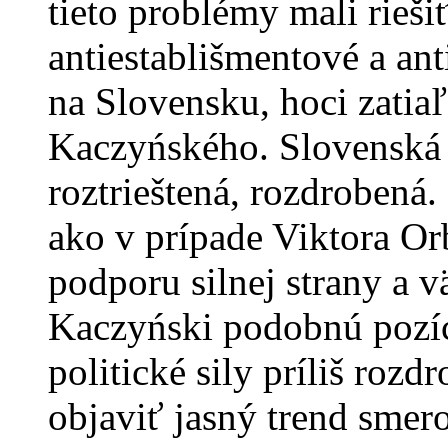
tieto problémy mali rieš
antiestablišmentové a ant
na Slovensku, hoci zatia
Kaczyńského. Slovenská p
roztrieštená, rozdrobená
ako v prípade Viktora O
podporu silnej strany a 
Kaczyński podobnú pozíc
politické sily príliš roz
objaviť jasný trend smer