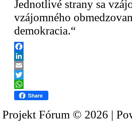
Jednotlivé strany sa vz
vzájomného obmedzovania
demokracia.“
Facebook
LinkedIn
Email
Twitter
WhatsApp
Share
Projekt Fórum © 2026 | P