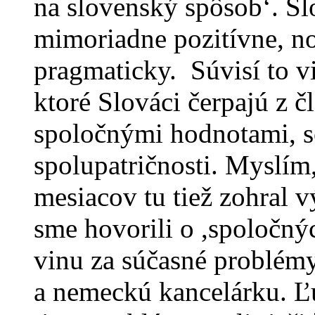
na slovenský spôsob‘. S
mimoriadne pozitívne, no
pragmaticky. Súvisí to v
ktoré Slováci čerpajú z č
spoločnými hodnotami, so
spolupatričnosti. Myslím
mesiacov tu tiež zohral 
sme hovorili o ,spoločný
vinu za súčasné problém
a nemeckú kancelárku. Ľu