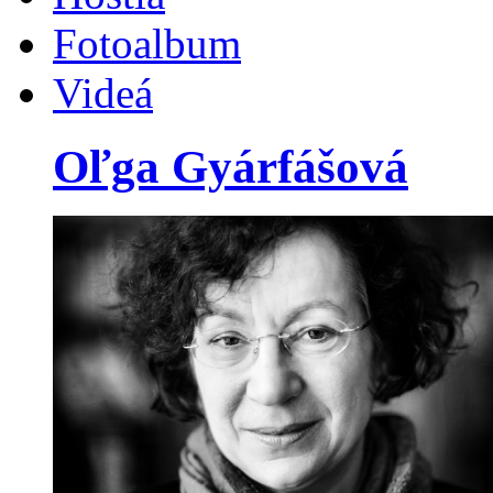
Fotoalbum
Videá
Oľga Gyárfášová