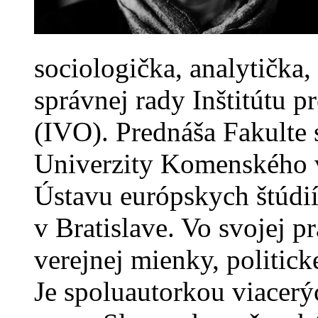
sociologička, analytička,
správnej rady Inštitútu p
(IVO). Prednáša Fakulte
Univerzity Komenského v 
Ústavu európskych štúdi
v Bratislave. Vo svojej p
verejnej mienky, politick
Je spoluautorkou viacerýc