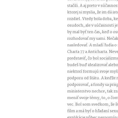
stačili. A aj preto v súčasnos
ktorej si myslia, že im dá i
rozdiel. Vtedy bola doba, ke
osudoch, ale v súčasnosti je
by mal byť ten čas, keď o o
rozhodovať my sami. Nečaka
nasledovať. A mladí ľudia o
Charta 77 a Anticharta. Neve
predstaviť, čo bol socializmu
budeš buď idealizovať aleb
niektorí formujú svoje myšl
podporu od štátu. A keďže 
podporovať, a fondy sa pris
ministerstvo nechce, tak zr
meniť svoje témy, to, o čom
vec. Bol som svedkom, že št
film a má byť o hľadaní sex
explikácie vôbec nespomín