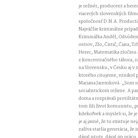
je režisér, producent a here
viacerých slovenských film
spoločnosť D.N.A. Productio
Najväčšie kriminálne prípad
Kriminálka Anděl, Odsúdené
ostrov, Zlo, Čistič, Čiara, 
Herec, Matematika zločinu a
z koncentračného tábora, za
na Slovensku, v Česku aj v z
ktorého citujeme, vznikol pr
Mariana Jaremková. „Som ro
socialistickom režime. A pa
doma a rozprávali protištátne
tom žili život komunistu, p
kdekoľvek a mysleli si, že j
je aj jasné, že tu existuje
zažíva staršia generácia, ž
dával istoty, dával im prácu