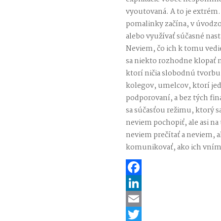
vyoutovaná. A to je extrém.
pomalinky začína, v úvodz
alebo využívať súčasné nast
Neviem, čo ich k tomu vedi
sa niekto rozhodne klopať 
ktorí ničia slobodnú tvorbu
kolegov, umelcov, ktorí je
podporovaní, a bez tých fina
sa súčasťou režimu, ktorý s
neviem pochopiť, ale asi na 
neviem prečítať a neviem, ak
komunikovať, ako ich vním
Facebook
LinkedIn
Email