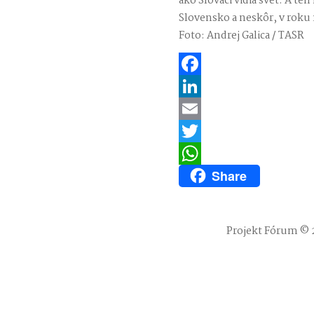
ako Slováci vidia svet. A t
Slovensko a neskôr, v roku
Foto: Andrej Galica / TASR
Facebook
LinkedIn
Email
Twitter
Share
WhatsApp
Projekt Fórum © 