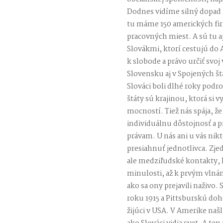
Dodnes vidíme silný dopad
tu máme 150 amerických fir
pracovných miest. A sú tu 
Slovákmi, ktorí cestujú do
k slobode a právo určiť svoj
Slovensku aj v Spojených št
Slováci boli dlhé roky pod
štáty sú krajinou, ktorá si 
mocností. Tiež nás spája, ž
individuálnu dôstojnosť a p
právam. U nás ani u vás nik
presiahnuť jednotlivca. Zje
ale medziľudské kontakty, k
minulosti, až k prvým vlná
ako sa ony prejavili naživ
roku 1915 a Pittsburskú doho
žijúci v USA. V Amerike naš