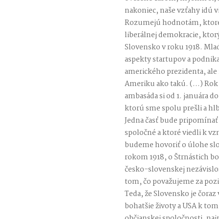
nakoniec, naše vzťahy idú v
Rozumejú hodnotám, ktoré
liberálnej demokracie, ktorý
Slovensko v roku 1918. Mladí
aspekty startupov a podnik
amerického prezidenta, ale 
Ameriku ako takú. (…) Rok 2
ambasáda si od 1. januára d
ktorú sme spolu prešli a hl
Jedna časť bude pripomínať
spoločné a ktoré viedli k vz
budeme hovoriť o úlohe slo
rokom 1918, o Štrnástich bo
česko-slovenskej nezávislos
tom, čo považujeme za poz
Teda, že Slovensko je čoraz v
bohatšie životy a USA k to
občianskej spoločnosti, naj