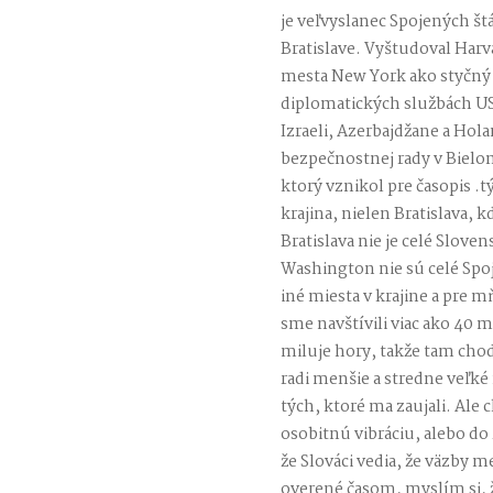
je veľvyslanec Spojených štá
Bratislave. Vyštudoval Harv
mesta New York ako styčný 
diplomatických službách US
Izraeli, Azerbajdžane a Hola
bezpečnostnej rady v Biel
ktorý vznikol pre časopis .t
krajina, nielen Bratislava
Bratislava nie je celé Slov
Washington nie sú celé Spoje
iné miesta v krajine a pre 
sme navštívili viac ako 40 
miluje hory, takže tam cho
radi menšie a stredne veľké
tých, ktoré ma zaujali. Ale
osobitnú vibráciu, alebo do
že Slováci vedia, že väzby m
overené časom, myslím si, 