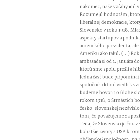
nakoniec, naše vzťahy idú v
Rozumejú hodnotám, ktoré
liberálnej demokracie, ktorý
Slovensko v roku 1918. Mladí
aspekty startupov a podnik
amerického prezidenta, ale 
Ameriku ako takú. (…) Rok 2
ambasáda si od 1. januára d
ktorú sme spolu prešli a hl
Jedna časť bude pripomínať
spoločné a ktoré viedli k vz
budeme hovoriť o úlohe slo
rokom 1918, o Štrnástich bo
česko-slovenskej nezávislos
tom, čo považujeme za poz
Teda, že Slovensko je čoraz v
bohatšie životy a USA k to
občianskej spoločnosti, naj