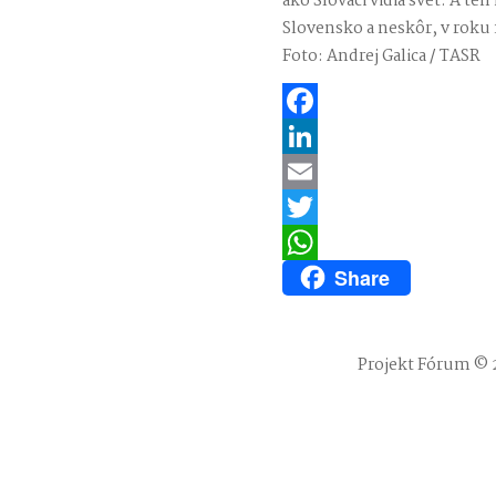
ako Slováci vidia svet. A t
Slovensko a neskôr, v roku
Foto: Andrej Galica / TASR
Facebook
LinkedIn
Email
Twitter
Share
WhatsApp
Projekt Fórum © 