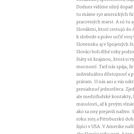
Dodnes vidíme silný dopad
tu máme 150 amerických fir
pracovných miest. A sú tu 
Slovákmi, ktorí cestujú do
k slobode a právo určiť svoj
Slovensku aj v Spojených št
Slováci boli dlhé roky pod
štáty sú krajinou, ktorá si 
mocností. Tiež nás spája, ž
individuálnu dôstojnosť a p
právam. U nás ani u vás nik
presiahnuť jednotlivca. Zje
ale medziľudské kontakty, k
minulosti, až k prvým vlná
ako sa ony prejavili naživ
roku 1915 a Pittsburskú doho
žijúci v USA. V Amerike naš