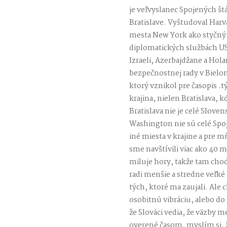
je veľvyslanec Spojených štá
Bratislave. Vyštudoval Harv
mesta New York ako styčný 
diplomatických službách US
Izraeli, Azerbajdžane a Hola
bezpečnostnej rady v Biel
ktorý vznikol pre časopis .t
krajina, nielen Bratislava
Bratislava nie je celé Slov
Washington nie sú celé Spoje
iné miesta v krajine a pre 
sme navštívili viac ako 40 
miluje hory, takže tam cho
radi menšie a stredne veľké
tých, ktoré ma zaujali. Ale
osobitnú vibráciu, alebo do
že Slováci vedia, že väzby m
overené časom, myslím si, 