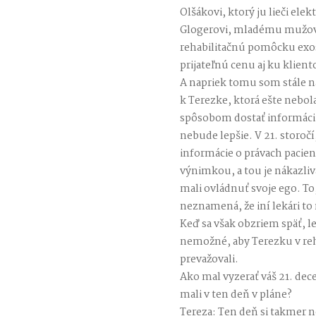
Olšákovi, ktorý ju lieči el
Glogerovi, mladému mužovi
rehabilitačnú pomôcku exosk
prijateľnú cenu aj ku klie
A napriek tomu som stále na
k Terezke, ktorá ešte nebo
spôsobom dostať informáciu
nebude lepšie. V 21. storočí
informácie o právach pacie
výnimkou, a tou je nákazliv
mali ovládnuť svoje ego. To,
neznamená, že iní lekári to
Keď sa však obzriem späť, le
nemožné, aby Terezku v rehab
prevažovali.
Ako mal vyzerať váš 21. dec
mali v ten deň v pláne?
Tereza: Ten deň si takmer