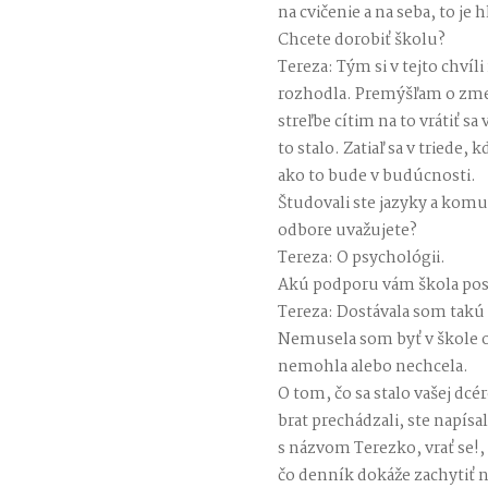
na cvičenie a na seba, to je
Chcete dorobiť školu?
Tereza: Tým si v tejto chvíl
rozhodla. Premýšľam o zmen
streľbe cítim na to vrátiť s
to stalo. Zatiaľ sa v triede,
ako to bude v budúcnosti.
Študovali ste jazyky a kom
odbore uvažujete?
Tereza: O psychológii.
Akú podporu vám škola pos
Tereza: Dostávala som takú
Nemusela som byť v škole 
nemohla alebo nechcela.
O tom, čo sa stalo vašej dcér
brat prechádzali, ste napí
s názvom Terezko, vrať se!, 
čo denník dokáže zachytiť n