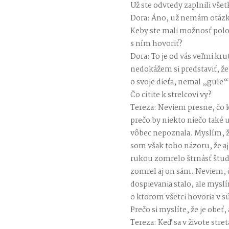
Už ste odvtedy zaplnili vše
Dora: Áno, už nemám otázk
Keby ste mali možnosť polož
s ním hovoriť?
Dora: To je od vás veľmi kru
nedokážem si predstaviť, že 
o svoje dieťa, nemal „gule“ 
Čo cítite k strelcovi vy?
Tereza: Neviem presne, čo 
prečo by niekto niečo také u
vôbec nepoznala. Myslím, ž
som však toho názoru, že aj
rukou zomrelo štrnásť štude
zomrel aj on sám. Neviem, č
dospievania stalo, ale myslím
o ktorom všetci hovoria v sú
Prečo si myslíte, že je obeť,
Tereza: Keď sa v živote stre