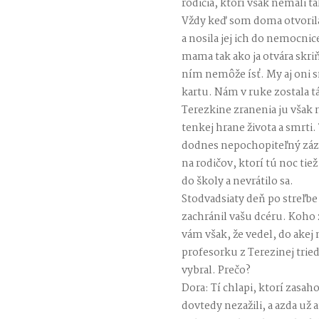
rodičia, ktorí však nemali t
Vždy keď som doma otvorila 
a nosila jej ich do nemocnic
mama tak ako ja otvára skriň
ním nemôže ísť. My aj oni s
kartu. Nám v ruke zostala tá
Terezkine zranenia ju však n
tenkej hrane života a smrti. 
dodnes nepochopiteľný záz
na rodičov, ktorí tú noc tiež
do školy a nevrátilo sa.
Stodvadsiaty deň po streľbe s
zachránil vašu dcéru. Koho z
vám však, že vedel, do akej
profesorku z Terezinej trie
vybral. Prečo?
Dora: Tí chlapi, ktorí zasaho
dovtedy nezažili, a azda už a