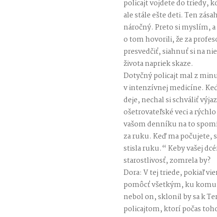
policajt vojdete do triedy, k
ale stále ešte deti. Ten zá
náročný. Preto si myslím,
o tom hovorili, že za profes
presvedčiť, siahnuť si na n
života napriek skaze.
Dotyčný policajt mal z minu
v intenzívnej medicíne. Keď
deje, nechal si schváliť výj
ošetrovateľské veci a rýchlo 
vašom denníku na to spomín
za ruku. Keď ma počujete, s
stisla ruku.“ Keby vašej dc
starostlivosť, zomrela by?
Dora: V tej triede, pokiaľ v
pomôcť všetkým, ku komu sa
nebol on, sklonil by sa k T
policajtom, ktorí počas toh