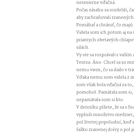
nesmierne vďačná.
Počas zásahu sa rozdelili, čas
aby zachraňovali zranených
Pomáhať a chrániť, čo majú 
Videla som ich potom aj na 
priamych obetavých chlapov,
silách.
Vy ste sa rozprávali s vaší
Tereza: Áno. Chcel sa so mn
nemu viem, čo sa dialo v tri
Vďaka nemu som videla z in
som však bola vďačná za to
pomohol. Pamätala som si, ž
nepamätala som si kto.
V denníku píšete, že sa s ľu
vyplnili množstvo medzier, 
pol štvrtej popoludní, keď s
ťažko zranenej dcéry o pol 