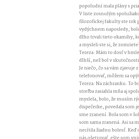
popoludní mala plány s pri
V liste zosnulým spolužia
filozofickej fakulty ste rok 
vydýchnem naposledy, bolo 
dlho trvali tieto okamihy, k
a mysleli ste si, že zomriete
Tereza: Mám to dosť v hmle
dlhší, než bol v skutočnosti
Je niečo, čo sa vám zjavuje z
telefonovať, môžem sa opý
Tereza: Na záchranku. To bo
streľba zasiahla mňa aj spo
myslela, bolo, že musím rý
dispečerke, povedala som jej,
sme zranení. Bola som v šo
som sama zranená. Asi sa mi
necítila žiadnu bolesť. Keď do
nás ošetrovať, ešte som vní