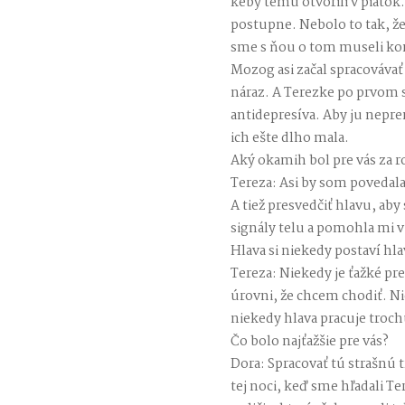
keby tému otvorili v piatok.
postupne. Nebolo to tak, ž
sme s ňou o tom museli k
Mozog asi začal spracovávať
náraz. A Terezke po prvom s
antidepresíva. Aby ju nepr
ich ešte dlho mala.
Aký okamih bol pre vás za rok
Tereza: Asi by som povedala
A tiež presvedčiť hlavu, aby
signály telu a pomohla mi 
Hlava si niekedy postaví hl
Tereza: Niekedy je ťažké p
úrovni, že chcem chodiť. 
niekedy hlava pracuje troch
Čo bolo najťažšie pre vás?
Dora: Spracovať tú strašnú
tej noci, keď sme hľadali Ter