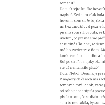
románu?
Dora: O tejto knižke hovorí
napísať. Keď som však bola 
hovorila som si, že to, čo 
mi tiež umožňoval pozrieť sa
písania som si hovorila, ž
uvidím, čo presne sme preži
absurdné a šialené, že den
môjho svedectva o ňom. Mož
konkrétneho okamihu a do t
Bol po streľbe nejaký okami
ste už nemali silu písať?
Dora: Nebol. Denník je pre
V najhorších časoch ma zac
temných myšlienok, začať pí
od toho poodstúpiť a pozrie
písala o tom, čo sa dialo d
som to neurobila, by som sa