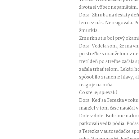
života si vôbec nepamätám.
Dora: Zhruba na desiaty deň 
len cez nás. Nereagovala. P
žmurkla.
Žmurknutie bol prvý okamih
Dora: Vedela som, že ma vní
po streľbe s manželom v nem
tretí deň po streľbe začala 
začala trhať telom. Lekári ho
spôsobilo zranenie hlavy, ale
reaguje na mňa.
Čo ste jej spievali?
Dora: Keď sa Terezka v roku
manžel v tom čase natáčal v
Dole v dole. Boli sme na ko
parkovali vedľa pódia. Poča
a Terezka v autosedačke spo