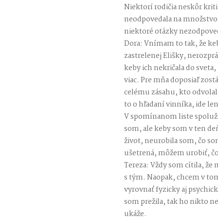
Niektorí rodičia neskôr krit
neodpovedala na množstvo o
niektoré otázky nezodpoved
Dora: Vnímam to tak, že k
zastrelenej Elišky, nerozprá
keby ich nekričala do svet
viac. Pre mňa doposiaľ zost
celému zásahu, kto odvolal 
to o hľadaní vinníka, ide le
V spomínanom liste spoluži
som, ale keby som v ten de
život, neurobila som, čo so
ušetrená, môžem urobiť, čo
Tereza: Vždy som cítila, 
s tým. Naopak, chcem v to
vyrovnať fyzicky aj psychick
som prežila, tak ho nikto n
ukáže.