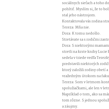
sociálnych sieťach a toho 
pohltiť. Myslím si, že to bol
stal jeho nástrojom.
Kontaktovala vás rodina str
Tereza: Mňa nie.
Dora: K tomu nedošlo.
Stretávate sa s rodičmi zast
Dora: S niektorými mamami 
stretli na krste knihy Lucie
sedela v triede vedľa Terezk
predstavili niektorých rodi
ktorý založili rodiny obetí 
vražedným útokom na fakul
Tereza: Som v letmom konta
spolužiačkami, ale len v l
Napríklad o tom, ako sa má
tom rôzne. S jednou spoluži
a záujmy.