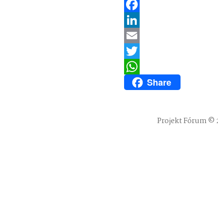
Facebook
LinkedIn
Email
Twitter
Share
WhatsApp
Projekt Fórum © 