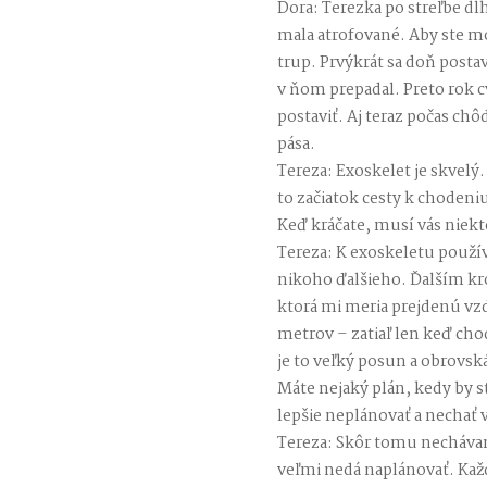
Dora: Terezka po streľbe dlh
mala atrofované. Aby ste m
trup. Prvýkrát sa doň postavi
v ňom prepadal. Preto rok 
postaviť. Aj teraz počas c
pása.
Tereza: Exoskelet je skvelý
to začiatok cesty k chodeni
Keď kráčate, musí vás niekt
Tereza: K exoskeletu použ
nikoho ďalšieho. Ďalším kr
ktorá mi meria prejdenú vzd
metrov – zatiaľ len keď ch
je to veľký posun a obrovsk
Máte nejaký plán, kedy by s
lepšie neplánovať a nechať 
Tereza: Skôr tomu nechávam 
veľmi nedá naplánovať. Každ