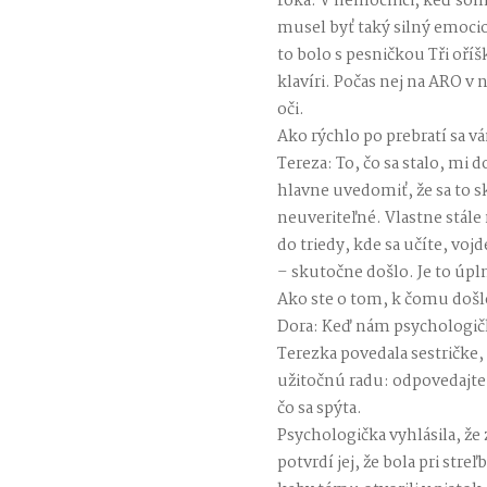
roka. V nemocnici, keď som 
musel byť taký silný emoci
to bolo s pesničkou Tři oří
klavíri. Počas nej na ARO v 
oči.
Ako rýchlo po prebratí sa v
Tereza: To, čo sa stalo, mi
hlavne uvedomiť, že sa to s
neuveriteľné. Vlastne stál
do triedy, kde sa učíte, vojd
– skutočne došlo. Je to úpl
Ako ste o tom, k čomu došl
Dora: Keď nám psychologička
Terezka povedala sestričke, 
užitočnú radu: odpovedajte j
čo sa spýta.
Psychologička vyhlásila, že z
potvrdí jej, že bola pri stre