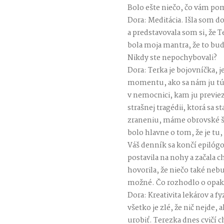
Bolo ešte niečo, čo vám po
Dora: Meditácia. Išla som d
a predstavovala som si, že Te
bola moja mantra, že to bud
Nikdy ste nepochybovali?
Dora: Terka je bojovníčka, je
momentu, ako sa nám ju tú 
v nemocnici, kam ju previez
strašnej tragédii, ktorá sa 
zraneniu, máme obrovské šťa
bolo hlavne o tom, že je tu
Váš denník sa končí epilóg
postavila na nohy a začala c
hovorila, že niečo také neb
možné. Čo rozhodlo o opa
Dora: Kreativita lekárov a f
všetko je zlé, že nič nejde, 
urobiť. Terezka dnes cvičí 