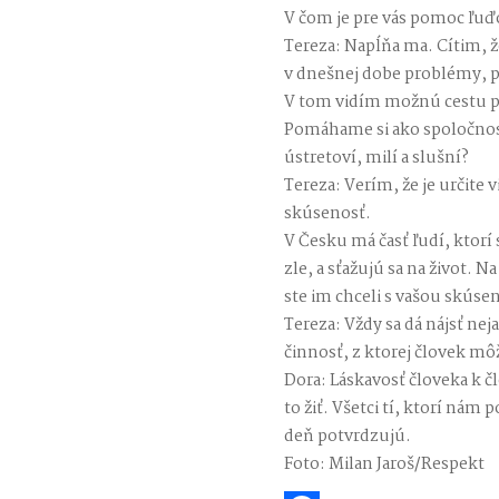
V čom je pre vás pomoc ľuď
Tereza: Napĺňa ma. Cítim, že
v dnešnej dobe problémy, p
V tom vidím možnú cestu p
Pomáhame si ako spoločnos
ústretoví, milí a slušní?
Tereza: Verím, že je určite
skúsenosť.
V Česku má časť ľudí, ktorí s
zle, a sťažujú sa na život. Na
ste im chceli s vašou skús
Tereza: Vždy sa dá nájsť neja
činnosť, z ktorej človek mô
Dora: Láskavosť človeka k čl
to žiť. Všetci tí, ktorí nám
deň potvrdzujú.
Foto: Milan Jaroš/Respekt