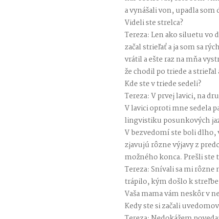
a vynášali von, upadla som
Videli ste strelca?
Tereza: Len ako siluetu vo d
začal strieľať a ja som sa rý
vrátil a ešte raz na mňa vys
že chodil po triede a strieľal
Kde ste v triede sedeli?
Tereza: V prvej lavici, na d
V lavici oproti mne sedela 
lingvistiku posunkových ja
V bezvedomí ste boli dlho
zjavujú rôzne výjavy z pred
možného konca. Prešli ste t
Tereza: Snívali sa mi rôzne
trápilo, kým došlo k streľbe
Vaša mama vám neskôr v nem
Kedy ste si začali uvedomov
Tereza: Nedokážem povedať,