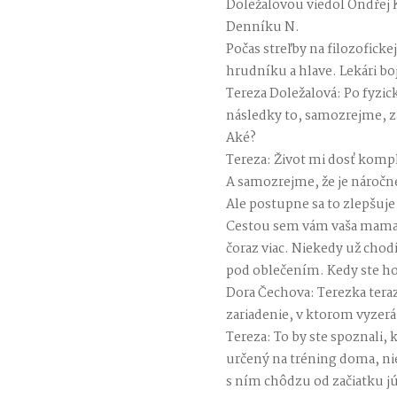
Doležalovou viedol Ondřej K
Denníku N.
Počas streľby na filozoficke
hrudníku a hlave. Lekári boj
Tereza Doležalová: Po fyzicke
následky to, samozrejme, 
Aké?
Tereza: Život mi dosť komp
A samozrejme, že je náročné
Ale postupne sa to zlepšuje
Cestou sem vám vaša mama 
čoraz viac. Niekedy už chodí
pod oblečením. Kedy ste ho 
Dora Čechova: Terezka teraz
zariadenie, v ktorom vyzer
Tereza: To by ste spoznali,
určený na tréning doma, n
s ním chôdzu od začiatku jú