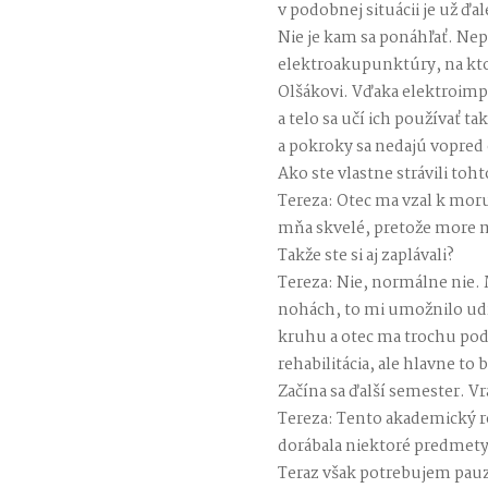
v podobnej situácii je už ďa
Nie je kam sa ponáhľať. Ne
elektroakupunktúry, na kt
Olšákovi. Vďaka elektroim
a telo sa učí ich používať t
a pokroky sa nedajú vopred
Ako ste vlastne strávili toh
Tereza: Otec ma vzal k moru
mňa skvelé, pretože more mi
Takže ste si aj zaplávali?
Tereza: Nie, normálne nie.
nohách, to mi umožnilo udrž
kruhu a otec ma trochu podo
rehabilitácia, ale hlavne to 
Začína sa ďalší semester. Vrá
Tereza: Tento akademický 
dorábala niektoré predmety
Teraz však potrebujem pauz