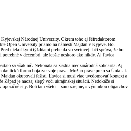
ie Kyjevskej Národnej Univerzity. Okrem toho aj šéfredaktorom
ojekte Open University priamo na námestí Majdan v Kyjeve. Bol
 Pred niekoľkými týždňami prebehla vo svetovej tlači správa, že ho
 potrebné v decembri, ale lepšie neskoro ako nikdy. Aj ľavica
stalo sa však nič. Nekonala sa žiadna medzinárodná solidarita. Aj
mokratickú formu boja za svoje práva. Možno práve preto sa Únia tak
Majdan okupovali fašisti. Ľavica si musí viac uvedomovať kontext a
 Západ je naozaj slepý voči ukrajinskej situácii. Nedokáže si
tky opozičné sily. Boli tam všetci – samozrejme, s výnimkou oligarchov