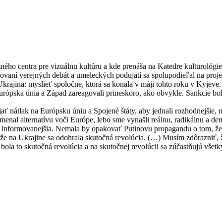
mného centra pre vizuálnu kultúru a kde prenáša na Katedre kulturológ
izovaní verejných debát a umeleckých podujatí sa spolupodieľal na pr
rajina: myslieť spoločne, ktorá sa konala v máji tohto roku v Kyjeve.
urópska únia a Západ zareagovali prineskoro, ako obvykle. Sankcie boli
 nátlak na Európsku úniu a Spojené štáty, aby jednali rozhodnejšie, ne
nal alternatívu voči Európe, lebo sme vynašli reálnu, radikálnu a de
a informovanejšia. Nemala by opakovať Putinovu propagandu o tom, že 
e na Ukrajine sa odohrala skutočná revolúcia. (…) Musím zdôrazniť, že
le bola to skutočná revolúcia a na skutočnej revolúcii sa zúčastňujú vše