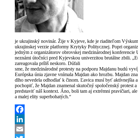
je ukrajinský novinár. Žije v Kyjeve, kde je riaditeľom Výsku
ukrajinskej verzie platformy Krytyky Politycznej. Popri organ
jedným z organizátorov obrovskej medzinárodnej konferencie Uk
neznámi útočníci pred Kyjevskou univerzitou brutálne zbili. „E
zareagovala príliš neskoro. Dúfali
sme, že medzinárodné protesty na podporu Majdanu budú vyvíjať
Európska únia zjavne vnímala Majdan ako hrozbu. Majdan zname
dlho nevedela odhodlať k činom. Ľavica musí byť aktívnejšia 
pochopiť, že Majdan znamenal skutočný spoločenský protest a ž
predstaviť náš kontext. Áno, boli tam aj extrémni pravičiari, a
a malej elity superbohatých.“
Facebook
LinkedIn