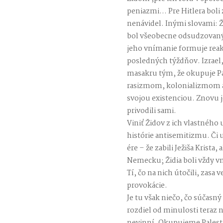
peniazmi… Pre Hitlera boli z
nenávidel. Inými slovami: Ži
bol všeobecne odsudzovaný a
jeho vnímanie formuje reak
posledných týždňov. Izrael,
masakru tým, že okupuje Pa
rasizmom, kolonializmom 
svojou existenciou. Znovu je 
privodili sami.
Viniť Židov z ich vlastného
histórie antisemitizmu. Či 
ére – že zabili Ježiša Krista,
Nemecku; Židia boli vždy vní
Tí, čo na nich útočili, zasa 
provokácie.
Je tu však niečo, čo súčasn
rozdiel od minulosti teraz 