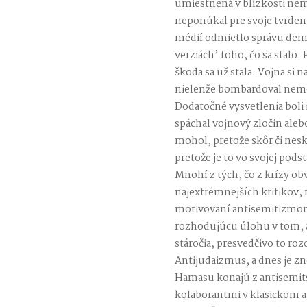
umiestnená v blízkosti nem
neponúkal pre svoje tvrdeni
médií odmietlo správu deme
verziách’ toho, čo sa stalo. 
škoda sa už stala. Vojna si n
nielenže bombardoval nemoc
Dodatočné vysvetlenia boli i
spáchal vojnový zločin aleb
mohol, pretože skôr či nesk
pretože je to vo svojej podst
Mnohí z tých, čo z krízy obv
najextrémnejších kritikov, 
motivovaní antisemitizmom
rozhodujúcu úlohu v tom, a
stáročia, presvedčivo to ro
Antijudaizmus, a dnes je zn
Hamasu konajú z antisemit
kolaborantmi v klasickom