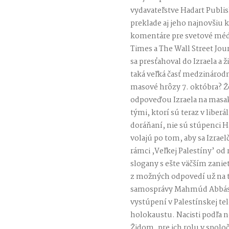
vydavateľstve Hadart Publi
preklade aj jeho najnovšiu k
komentáre pre svetové médi
Times a The Wall Street Jou
sa presťahoval do Izraela a ž
taká veľká časť medzináro
masové hrôzy 7. októbra? Že
odpoveďou Izraela na masa
tými, ktorí sú teraz v libe
doráňaní, nie sú stúpenci Ha
volajú po tom, aby sa Izrae
rámci ,Veľkej Palestíny’ od
slogany s ešte väčším zan
z možných odpovedí už na to
samosprávy Mahmúd Abbás.
vystúpení v Palestínskej tel
holokaustu. Nacisti podľa ne
Židom ,pre ich rolu v spoloč