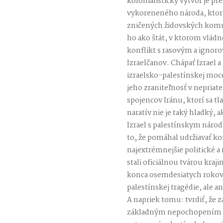
kolonialistický výtvor je 
vykoreneného národa, ktoré
zničených židovských kom
ho ako štát, v ktorom vlád
konflikt s rasovým a ignoro
Izraelčanov. Chápať Izrael 
izraelsko-palestínskej mo
jeho zraniteľnosť v nepriat
spojencov Iránu, ktorí sa tla
naratív nie je taký hladký, a
Izrael s palestínskym nár
to, že pomáhal udržiavať ko
najextrémnejšie politické a
stali oficiálnou tvárou kraji
konca osemdesiatych rokov, 
palestínskej tragédie, ale an
A napriek tomu: tvrdiť, že 
základným nepochopením c