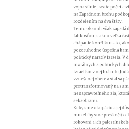
nevinní. Okupujeme Palest
vojna silnie, rastie počet ci
na Západnom brehu podkopá
rozdelením na dva štáty.
Tento okamih však zapadá d
ľahkosťou, s akou veľká čas
chápanie konfliktu a to, ako
pozoruhodne úspešná kampaň
politický naratív Izraela. V 
morálnych a politických di
Izraelčan v nej hrá rolu Judá
vznešenej obete a stal sa p
pretransformovaný na sumu
nenapraviteľného zla, ktorá 
sebaobranu.
Keby sme okupáciu a jej dôsl
museli by sme preskočiť ce
rokovaní a ich palestínskeh