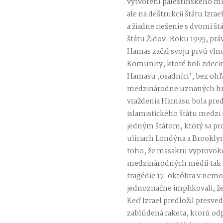
vytvorení palestínskeho mi
ale na deštrukcii štátu Izra
a žiadne riešenie s dvomi š
štátu Židov. Roku 1995, prá
Hamas začal svoju prvú vl
Komunity, ktoré boli zdecim
Hamasu ,osadníci’, bez ohľa
medzinárodne uznaných hra
vraždenia Hamasu bola pre
islamistického štátu medzi 
jedným štátom, ktorý sa p
uliciach Londýna a Brooklyn
toho, že masakru vyprovokov
medzinárodných médií tak 
tragédie 17. októbra v nemoc
jednoznačne implikovali, že
Keď Izrael predložil presved
zablúdená raketa, ktorú od