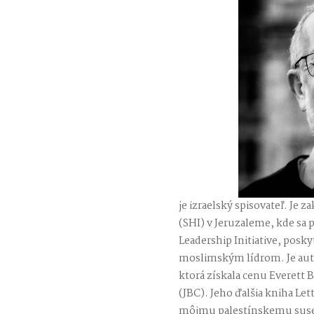
je izraelský spisovateľ. Je
(SHI) v Jeruzaleme, kde sa
Leadership Initiative, po
moslimským lídrom. Je aut
ktorá získala cenu Everett 
(JBC). Jeho ďalšia kniha Let
môjmu palestínskemu susedo