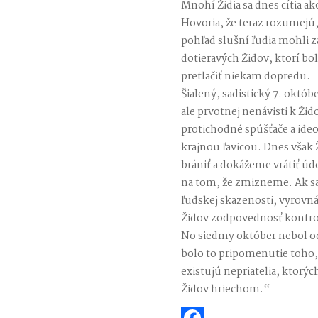
Mnohí Židia sa dnes cítia ak
Hovoria, že teraz rozumejú,
pohľad slušní ľudia mohli za
dotieravých Židov, ktorí boli
pretlačiť niekam dopredu.
Šialený, sadistický 7. októb
ale prvotnej nenávisti k Ži
protichodné spúšťače a ideol
krajnou ľavicou. Dnes však
brániť a dokážeme vrátiť úde
na tom, že zmizneme. Ak sa ľ
ľudskej skazenosti, vyrovnám
Židov zodpovednosť konfron
No siedmy október nebol od
bolo to pripomenutie toho, 
existujú nepriatelia, ktorý
Židov hriechom.“