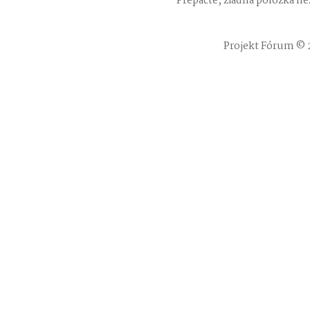
Prepáčte, žiadna položka n
Projekt Fórum © 