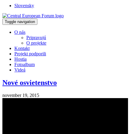
Slovensky
Toggle navigation
O nás
Pripravujú
O projekte
Kontakt
Projekt podporili
Hostia
Fotoalbum
Videá
Nové osvietenstvo
november 19, 2015