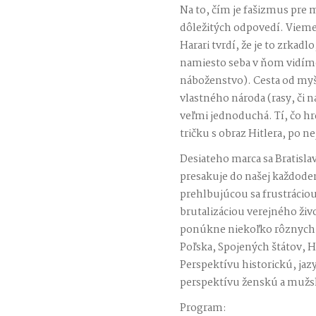
Na to, čím je fašizmus pre 
dôležitých odpovedí. Vieme,
Harari tvrdí, že je to zrkadlo
namiesto seba v ňom vidíme
náboženstvo). Cesta od my
vlastného národa (rasy, či 
veľmi jednoduchá. Tí, čo h
tričku s obraz Hitlera, po n
Desiateho marca sa Bratisla
presakuje do našej každoden
prehlbujúcou sa frustráci
brutalizáciou verejného živ
ponúkne niekoľko rôznych 
Poľska, Spojených štátov, H
Perspektívu historickú, ja
perspektívu ženskú a mužs
Program: