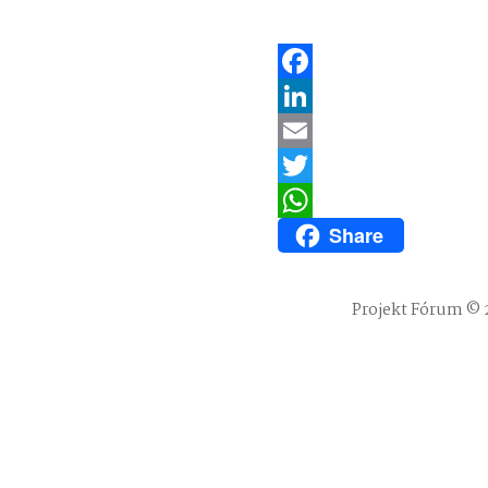
Facebook
LinkedIn
Email
Twitter
Share
WhatsApp
Projekt Fórum © 