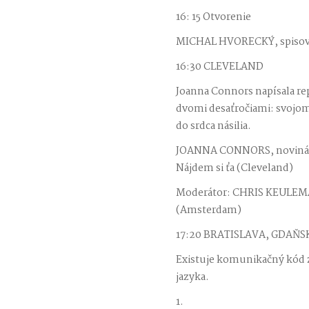
16: 15 Otvorenie
MICHAL HVORECKÝ, spisovat
16:30 CLEVELAND
Joanna Connors napísala repo
dvomi desaťročiami: svojo
do srdca násilia.
JOANNA CONNORS, novinárka
Nájdem si ťa (Cleveland)
Moderátor: CHRIS KEULEMA
(Amsterdam)
17:20 BRATISLAVA, GDAŇS
Existuje komunikačný kód za
jazyka.
1.