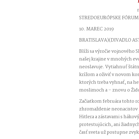
STREDOEURÓPSKE FÓRUM)
10. MAREC
2019
BRATISLAVA)(DIVADLO AS
Blíži sa výročie vojnového 
našej krajine v mnohých evo
neoslavuje. Vytiahnuť štát
krížom a oživiť v novom kon
ktorých treba vyhnať, na he
moslimoch a – znovu o Žid
Začiatkom februára tohto r
zhromaždenie neonacistov z
Hitlera a zástavami s hákov
protestujúcich, ani žiadnych 
časť sveta už postupne zvyk