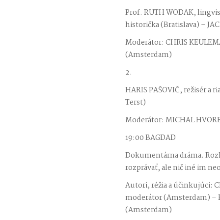
Prof. RUTH WODAK, lingvi
historička (Bratislava) – J
Moderátor: CHRIS KEULEMA
(Amsterdam)
2.
HARIS PAŠOVIČ, režisér a ria
Terst)
Moderátor: MICHAL HVORECK
19:00 BAGDAD
Dokumentárna dráma. Rozho
rozprávať, ale nič iné im ne
Autori, réžia a účinkujúci
moderátor (Amsterdam) – 
(Amsterdam)