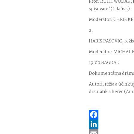
Prof. RUTH WODAK, li
spisovateľ (Gdaňsk)
Moderátor: CHRIS KE
2.
HARIS PAŠOVIČ, režisér
Moderátor: MICHAL HV
19:00 BAGDAD
Dokumentárna dráma. 
Autori, réžia a úči
dramatik a herec (A
Facebook
LinkedIn