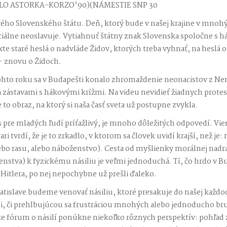
LO ASTORKA-KORZO’90)(NÁMESTIE SNP 30
ového Slovenského štátu. Deň, ktorý bude v našej krajine v mno
ficiálne neoslavuje. Vytiahnuť štátny znak Slovenska spoločne s
te staré heslá o nadvláde Židov, ktorých treba vyhnať, na heslá 
– znovu o Židoch.
ohto roku sa v Budapešti konalo zhromaždenie neonacistov z Ne
 a zástavami s hákovými krížmi. Na videu nevidieť žiadnych protes
e to obraz, na ktorý si naša časť sveta už postupne zvykla.
s pre mladých ľudí príťažlivý, je mnoho dôležitých odpovedí. Viem
ri tvrdí, že je to zrkadlo, v ktorom sa človek uvidí krajší, než j
lebo rasu, alebo náboženstvo). Cesta od myšlienky morálnej nadr
ženstva) k fyzickému násiliu je veľmi jednoduchá. Tí, čo hrdo v B
 Hitlera, po nej nepochybne už prešli ďaleko.
atislave budeme venovať násiliu, ktoré presakuje do našej každo
i, či prehlbujúcou sa frustráciou mnohých alebo jednoducho bru
ke fórum o násilí ponúkne niekoľko rôznych perspektív: pohľad 