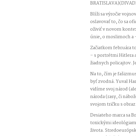
BRATISLAVA)(DIVAD
Blíži sa výročie vojn
oslavovať to, čo sa o
oživiť v novom kontex
únie, o moslimoch a 
Začiatkom februára t
– s portrétmi Hitlera
žiadnych policajtov. J
Na to, čím je fašizmu
byť zvodná. Yuval Hara
vidíme svoj národ (a
národa (rasy, či nábo
svojom tričku s obraz
Desiateho marca sa Br
toxickými ideológiam
života. Stredoeuróps