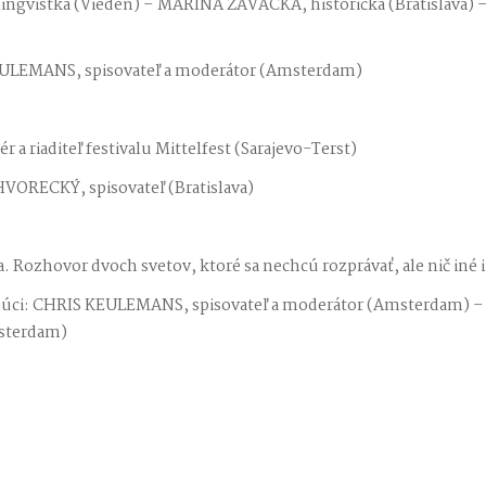
ngvistka (Viedeň) – MARÍNA ZAVACKÁ, historička (Bratislava)
ULEMANS, spisovateľ a moderátor (Amsterdam)
 a riaditeľ festivalu Mittelfest (Sarajevo-Terst)
ORECKÝ, spisovateľ (Bratislava)
Rozhovor dvoch svetov, ktoré sa nechcú rozprávať, ale nič iné 
nkujúci: CHRIS KEULEMANS, spisovateľ a moderátor (Amsterdam)
msterdam)