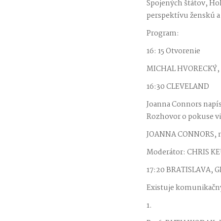
Spojených štátov, Hol
perspektívu ženskú 
Program:
16: 15 Otvorenie
MICHAL HVORECKÝ, sp
16:30 CLEVELAND
Joanna Connors napísa
Rozhovor o pokuse vid
JOANNA CONNORS, novi
Moderátor: CHRIS KE
17:20 BRATISLAVA, 
Existuje komunikačný 
1.