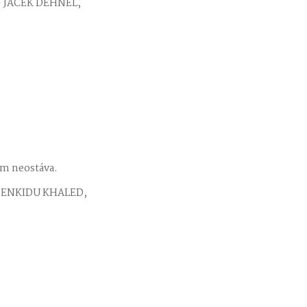
 – JACEK DEHNEL,
im neostáva.
 – ENKIDU KHALED,