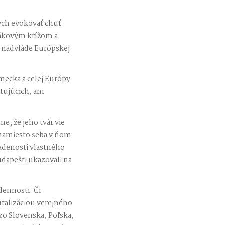
hých evokovať chuť
 hákovým krížom a
o nadvláde Európskej
mecka a celej Európy
tujúcich, ani
e, že jeho tvár vie
e: namiesto seba v ňom
adenosti vlastného
udapešti ukazovali na
dennosti. Či
talizáciou verejného
zo Slovenska, Poľska,