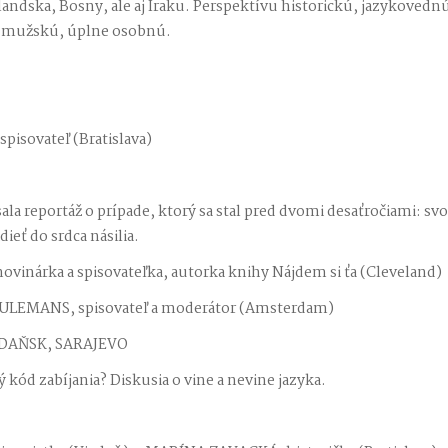
andska, Bosny, ale aj Iraku. Perspektívu historickú, jazykovedn
a mužskú, úplne osobnú.
isovateľ (Bratislava)
la reportáž o prípade, ktorý sa stal pred dvomi desaťročiami: s
ieť do srdca násilia.
nárka a spisovateľka, autorka knihy Nájdem si ťa (Cleveland)
ULEMANS, spisovateľ a moderátor (Amsterdam)
GDAŇSK, SARAJEVO
kód zabíjania? Diskusia o vine a nevine jazyka.