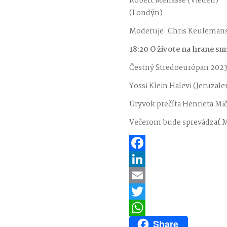
Robert Menasse (Viedeň) – 
(Londýn)
Moderuje: Chris Keuleman
18:20 O živote na hrane sm
Čestný Stredoeurópan 2023
Yossi Klein Halevi (Jeruzal
Úryvok prečíta Henrieta Mič
Večerom bude sprevádzať Mi
Facebook
LinkedIn
Email
Twitter
Share
WhatsApp