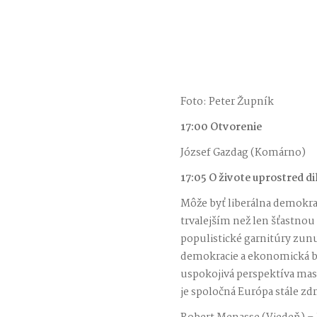
Foto: Peter Župník
17:00 Otvorenie
József Gazdag (Komárno)
17:05 O živote uprostred d
Môže byť liberálna demokrac
trvalejším než len šťastnou
populistické garnitúry zun
demokracie a ekonomická bá
uspokojivá perspektíva mas
je spoločná Európa stále zd