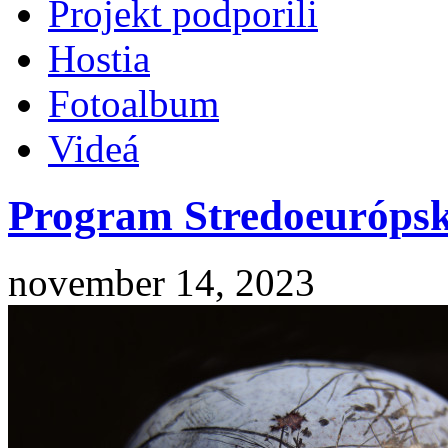
Projekt podporili
Hostia
Fotoalbum
Videá
Program Stredoeurópsk
november 14, 2023