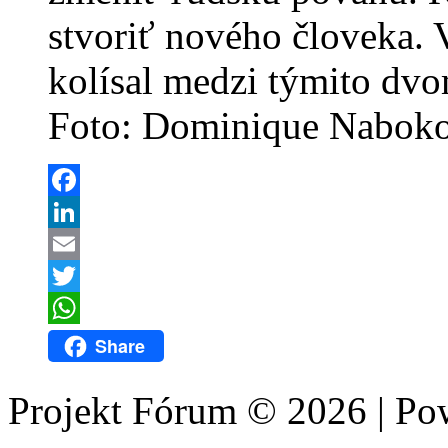
stvoriť nového človeka.
kolísal medzi týmito dv
Foto: Dominique Nabok
Facebook
LinkedIn
Email
Twitter
WhatsApp
Share
Projekt Fórum © 2026 | P