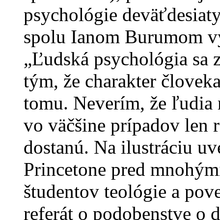
psychológie deväťdesiat
spolu Ianom Burumom vy
„Ľudská psychológia sa z
tým, že charakter človek
tomu. Neverím, že ľudia 
vo väčšine prípadov len r
dostanú. Na ilustráciu u
Princetone pred mnohými
študentov teológie a pov
referát o podobenstve o 