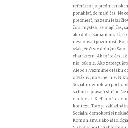
referát majú predniesť okam
ponáhľať, že majú čas. Na ce
predniesť, na zemi ležal čl
čo si mysleli, že majú čas, s
ako dobrí Samaritáni. Tí, čo
nevenovali pozornosť. Bola
však, že či ste dobrým Sama
charakteru. Ak máte čas, ak 
nie, tak nie. Ako zareagujet
Alebo si vezmime otázku odv
odvážny, no v inej nie. Nikt
Sociálni demokrati pochopili
sa ľudia správajú slušnejšie 
okolnosti. Keď konáte dobro
kontext. Toto je základná in
Sociálni demokrati si nekla
Komunizmus ako ideológia c
V skutočnosti však komuni