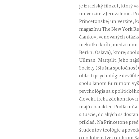
je izraelský filozof, ktorý v
univerzite v Jeruzaleme. Pr
Princetonskej univerzite, k
magazínu The New York Rev
článkov, venovaných otázkam
niekoľko kníh, medzi nimi I
Berlin: Oslava), ktorej spo
Ullman-Margalit. Jeho najs
Society (Slušná spoločnosť)
oblasti psychológie deväťd
spolu Ianom Burumom vyšl
psychológia sa z politickéh
človeka treba zdokonaľovať
majú charakter. Podľa mňa ľ
situácie, do akých sa dosta
príklad. Na Princetone pr
študentov teológie a poveda
o podobenstve o dobrom Sama