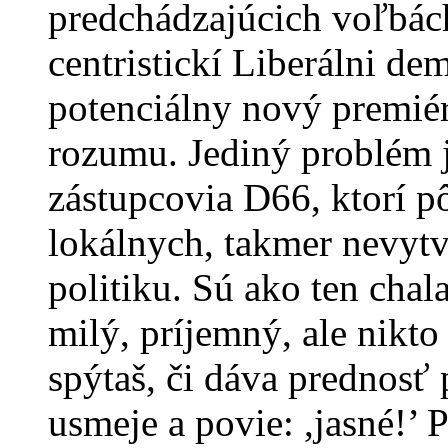
predchádzajúcich voľbác
centristickí Liberálni dem
potenciálny nový premiér
rozumu. Jediný problém j
zástupcovia D66, ktorí p
lokálnych, takmer nevytv
politiku. Sú ako ten chal
milý, príjemný, ale nikto
spýtaš, či dáva prednosť 
usmeje a povie: ,jasné!’