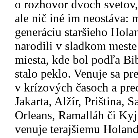
o rozhovor dvoch svetov,
ale nič iné im neostáva:
generáciu staršieho Hola
narodili v sladkom mest
miesta, kde bol podľa Bib
stalo peklo. Venuje sa 
v krízových časoch a prec
Jakarta, Alžír, Priština,
Orleans, Ramalláh či Kyj
venuje terajšiemu Holand