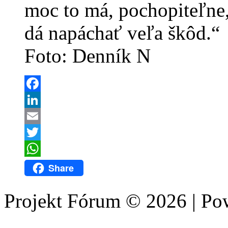
moc to má, pochopiteľne,
dá napáchať veľa škôd.“
Foto: Denník N
Facebook
LinkedIn
Email
Twitter
WhatsApp
Share
Projekt Fórum © 2026 | P