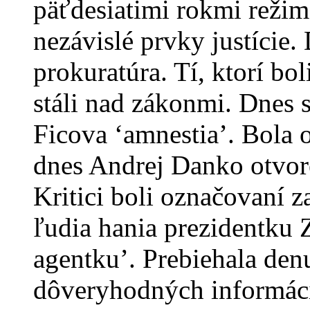
päťdesiatimi rokmi reži
nezávislé prvky justície.
prokuratúra. Tí, ktorí bo
stáli nad zákonmi. Dnes s
Ficova ‘amnestia’. Bola o
dnes Andrej Danko otvore
Kritici boli označovaní z
ľudia hania prezidentku
agentku’. Prebiehala den
dôveryhodných informácií.