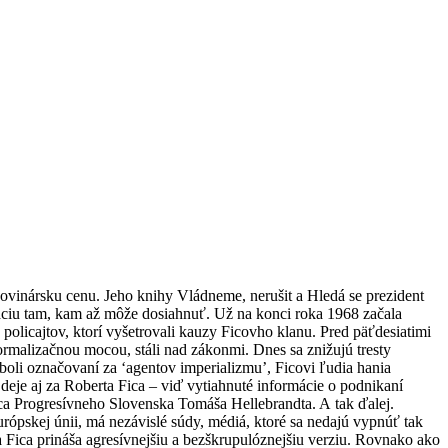
Novinársku cenu. Jeho knihy Vládneme, nerušit a Hledá se prezident
záciu tam, kam až môže dosiahnuť. Už na konci roka 1968 začala
a policajtov, ktorí vyšetrovali kauzy Ficovho klanu. Pred päťdesiatimi
ormalizačnou mocou, stáli nad zákonmi. Dnes sa znižujú tresty
 boli označovaní za ‘agentov imperializmu’, Ficovi ľudia hania
eje aj za Roberta Fica – viď vytiahnuté informácie o podnikaní
ca Progresívneho Slovenska Tomáša Hellebrandta. A tak ďalej.
rópskej únii, má nezávislé súdy, médiá, ktoré sa nedajú vypnúť tak
 Fica prináša agresívnejšiu a bezškrupulóznejšiu verziu. Rovnako ako