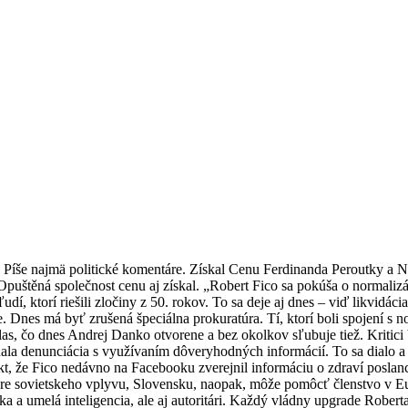
e. Píše najmä politické komentáre. Získal Cenu Ferdinanda Peroutky a 
Opuštěná společnost cenu aj získal. „Robert Fico sa pokúša o normali
í, ktorí riešili zločiny z 50. rokov. To sa deje aj dnes – viď likvidáci
 Dnes má byť zrušená špeciálna prokuratúra. Tí, ktorí boli spojení s n
hlas, čo dnes Andrej Danko otvorene a bez okolkov sľubuje tiež. Kritici
a denunciácia s využívaním dôveryhodných informácií. To sa dialo a d
kt, že Fico nedávno na Facebooku zverejnil informáciu o zdraví poslan
fére sovietskeho vplyvu, Slovensku, naopak, môže pomôcť členstvo v Eu
 a umelá inteligencia, ale aj autoritári. Každý vládny upgrade Roberta