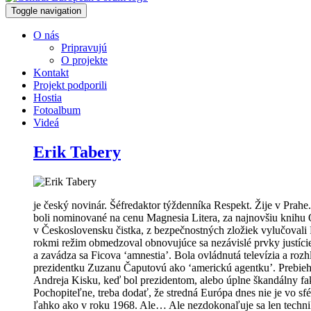
Toggle navigation
O nás
Pripravujú
O projekte
Kontakt
Projekt podporili
Hostia
Fotoalbum
Videá
Erik Tabery
je český novinár. Šéfredaktor týždenníka Respekt. Žije v Prah
boli nominované na cenu Magnesia Litera, za najnovšiu knihu 
v Československu čistka, z bezpečnostných zložiek vylučovali ľud
rokmi režim obmedzoval obnovujúce sa nezávislé prvky justície.
a zavádza sa Ficova ‘amnestia’. Bola ovládnutá televízia a roz
prezidentku Zuzanu Čaputovú ako ‘americkú agentku’. Prebiehal
Andreja Kisku, keď bol prezidentom, alebo úplne škandálny fa
Pochopiteľne, treba dodať, že stredná Európa dnes nie je vo s
ľahko ako v roku 1968. Ale… Ale nezdokonaľuje sa len technika