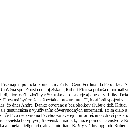
e. Píše najmä politické komentáre. Získal Cenu Ferdinanda Peroutky a 
Opuštěná společnost cenu aj získal. „Robert Fico sa pokúša o normali
í, ktorí riešili zločiny z 50. rokov. To sa deje aj dnes – viď likvidáci
 Dnes má byť zrušená špeciálna prokuratúra. Tí, ktorí boli spojení s n
hlas, čo dnes Andrej Danko otvorene a bez okolkov sľubuje tiež. Kritici
a denunciácia s využívaním dôveryhodných informácií. To sa dialo a d
kt, že Fico nedávno na Facebooku zverejnil informáciu o zdraví poslan
fére sovietskeho vplyvu, Slovensku, naopak, môže pomôcť členstvo v Eu
 a umelá inteligencia, ale aj autoritári. Každý vládny upgrade Roberta