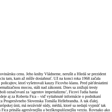
Novinársku cenu. Jeho knihy Vládneme, nerušit a Hledá se prezident
záciu tam, kam až môže dosiahnuť. Už na konci roka 1968 začala
a policajtov, ktorí vyšetrovali kauzy Ficovho klanu. Pred päťdesiatimi
ormalizačnou mocou, stáli nad zákonmi. Dnes sa znižujú tresty
 boli označovaní za ‘agentov imperializmu’, Ficovi ľudia hania
eje aj za Roberta Fica – viď vytiahnuté informácie o podnikaní
ca Progresívneho Slovenska Tomáša Hellebrandta. A tak ďalej.
rópskej únii, má nezávislé súdy, médiá, ktoré sa nedajú vypnúť tak
 Fica prináša agresívnejšiu a bezškrupulóznejšiu verziu. Rovnako ako