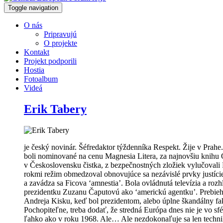
Toggle navigation
O nás
Pripravujú
O projekte
Kontakt
Projekt podporili
Hostia
Fotoalbum
Videá
Erik Tabery
je český novinár. Šéfredaktor týždenníka Respekt. Žije v Prah
boli nominované na cenu Magnesia Litera, za najnovšiu knihu 
v Československu čistka, z bezpečnostných zložiek vylučovali ľud
rokmi režim obmedzoval obnovujúce sa nezávislé prvky justície.
a zavádza sa Ficova ‘amnestia’. Bola ovládnutá televízia a roz
prezidentku Zuzanu Čaputovú ako ‘americkú agentku’. Prebiehal
Andreja Kisku, keď bol prezidentom, alebo úplne škandálny fa
Pochopiteľne, treba dodať, že stredná Európa dnes nie je vo s
ľahko ako v roku 1968. Ale… Ale nezdokonaľuje sa len technika