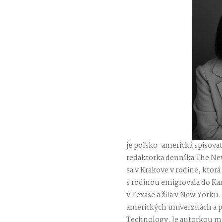
je poľsko-americká spisovat
redaktorka denníka The New
sa v Krakove v rodine, ktorá
s rodinou emigrovala do Ka
v Texase a žila v New Yorku.
amerických univerzitách a p
Technology. Je autorkou mn