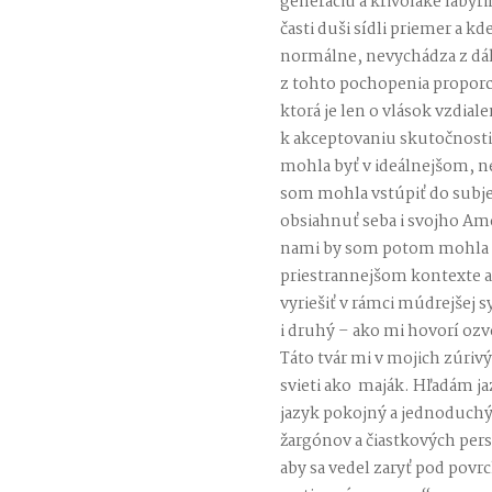
generáciu a krivolaké labyri
časti duši sídli priemer a kd
normálne, nevychádza z dá
z tohto pochopenia proporci
ktorá je len o vlások vzdia
k akceptovaniu skutočnosti ta
mohla byť v ideálnejšom, n
som mohla vstúpiť do subjek
obsiahnuť seba i svojho Ame
nami by som potom mohla 
priestrannejšom kontexte 
vyriešiť v rámci múdrejšej s
i druhý – ako mi hovorí ozv
Táto tvár mi v mojich zúri
svieti ako maják. Hľadám jazy
jazyk pokojný a jednoduchý
žargónov a čiastkových persp
aby sa vedel zaryť pod pov