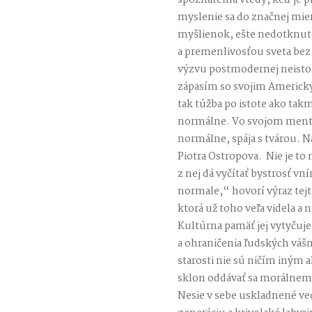
spoznateľná vtedy, keď je 
myslenie sa do značnej mie
myšlienok, ešte nedotknut
a premenlivosťou sveta bez
výzvu postmodernej neist
zápasím so svojim Americk
tak túžba po istote ako tak
normálne. Vo svojom mentá
normálne, spája s tvárou. Na
Piotra Ostropova. Nie je to 
z nej dá vyčítať bystrosť vn
normale,“ hovorí výraz tejto
ktorá už toho veľa videla a 
Kultúrna pamäť jej vytyčuje
a ohraničenia ľudských váš
starosti nie sú ničím iným
sklon oddávať sa morálnem
Nesie v sebe uskladnené ve