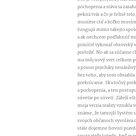
pochopenia a stáva sa zasah
pekná tvár a čo je fešné telo
musíme ctiť a koľko musíme 
fungujú mimo takejto spolo
a ak nechcem podľahnúť mie
prinútiť vykonať obrovský
preložiť. No ak sa súčasne 
ma môj nový svet celkom po
a posun psychiky nenásilný.
bez toho, aby som obsiahla
prekrúcanie. Skutočný prek
a pochopenia, a ten postup
súvetie po súvetí. Záleží eš
moja verzia reality vznikla
známe, že tamojší Systém sa
svojich občanoch vyvoláva
stále dojemne hovorí pravda.