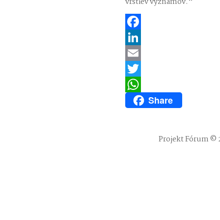
vrstiev významov.“
Facebook
LinkedIn
Email
Twitter
Share
WhatsApp
Projekt Fórum © 