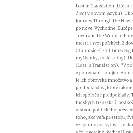
Lost in Translation. Life in
Život v novom jazyku). Okre
Journey Through the New E
po novej Východnej Európe),
Town and the World of Polis
mesta a svet poľských Židov
(Iluminácie) and Time: Big 
myšlienky, malé knihy). Úry
(Lost in Translation): “V 
v porovnaní s mojimi Ameri
Je ich obrovské množstvo a
predpokladov, ktoré takmer 
ich spoločné predpoklady. T
ľudských transakcií, podko
vrstvou politického presvedč
toho, ako veľa priestoru, f
vzájomne poskytovať, nako
a čo je verejné, kedy náš z