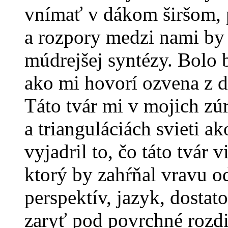
vnímať v dákom širšom, 
a rozpory medzi nami by 
múdrejšej syntézy. Bolo b
ako mi hovorí ozvena z d
Táto tvár mi v mojich z
a trianguláciách svieti 
vyjadril to, čo táto tvár
ktorý by zahŕňal vravu 
perspektív, jazyk, dostato
zaryť pod povrchné rozd