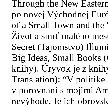
Through the New Eastern
po novej Východnej Európ
of a Small Town and the 
Život a smrť malého mest
Secret (Tajomstvo) Illum
Big Ideas, Small Books (
knihy). Úryvok je z knihy
Translation): “V politi
v porovnaní s mojimi Am
nevýhode. Je ich obrovsk