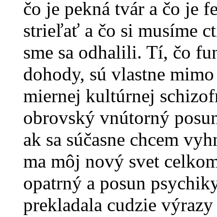
čo je pekná tvár a čo je f
strieľať a čo si musíme 
sme sa odhalili. Tí, čo f
dohody, sú vlastne mimo 
miernej kultúrnej schizof
obrovský vnútorný posun
ak sa súčasne chcem vyhn
ma môj nový svet celkom 
opatrný a posun psychik
prekladala cudzie výrazy