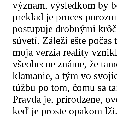
význam, výsledkom by bo
preklad je proces porozu
postupuje drobnými krôči
súvetí. Záleží ešte počas 
moja verzia reality vzni
všeobecne známe, že tamo
klamanie, a tým vo svoj
túžbu po tom, čomu sa ta
Pravda je, prirodzene, ov
keď je proste opakom lž