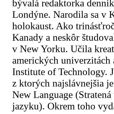
bývalá redaktorka denní
Londýne. Narodila sa v K
holokaust. Ako trinásťro
Kanady a neskôr študoval
v New Yorku. Učila kreat
amerických univerzitách 
Institute of Technology.
z ktorých najslávnejšia je
New Language (Stratená 
jazyku). Okrem toho vyda