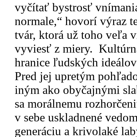
vyčítať bystrosť vnímani
normale,“ hovorí výraz te
tvár, ktorá už toho veľa v
vyviesť z miery. Kultúrn
hranice ľudských ideálov
Pred jej upretým pohľado
iným ako obyčajnými sl
sa morálnemu rozhorčeni
v sebe uskladnené vedomo
generáciu a krivolaké lab