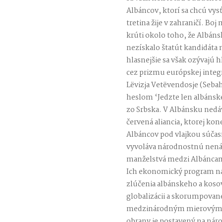
Albáncov, ktorí sa chcú vys
tretina žije v zahraničí. Bo
krúti okolo toho, že Albáns
nezískalo štatút kandidáta 
hlasnejšie sa však ozývajú h
cez prizmu európskej integ
Lëvizja Vetëvendosje (Seba
heslom ‘Jedzte len albánske 
zo Srbska. V Albánsku nedá
červená aliancia, ktorej ko
Albáncov pod vlajkou súčasn
vyvoláva národnostnú nenáv
manželstvá medzi Albáncam
Ich ekonomický program na 
zlúčenia albánskeho a koso
globalizácii a skorumpovanej
medzinárodným mierovým s
obrany je postavený na nár