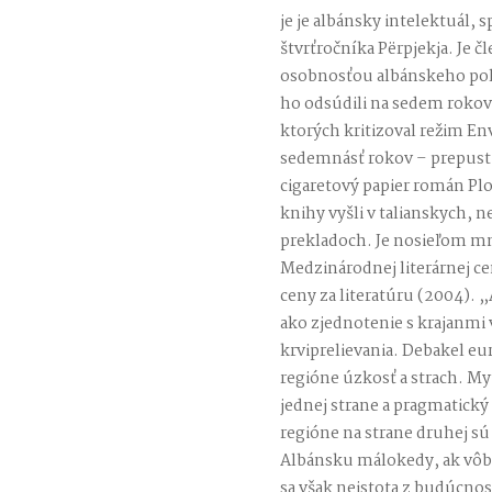
je je albánsky intelektuál, s
štvrťročníka Përpjekja. Je
osobnosťou albánskeho poli
ho odsúdili na sedem roko
ktorých kritizoval režim En
sedemnásť rokov – prepustil
cigaretový papier román Pl
knihy vyšli v talianskych, 
prekladoch. Je nosieľom mn
Medzinárodnej literárnej ce
ceny za literatúru (2004). 
ako zjednotenie s krajanmi
krviprelievania. Debakel e
regióne úzkosť a strach. My
jednej strane a pragmatick
regióne na strane druhej s
Albánsku málokedy, ak vôb
sa však neistota z budúcnos