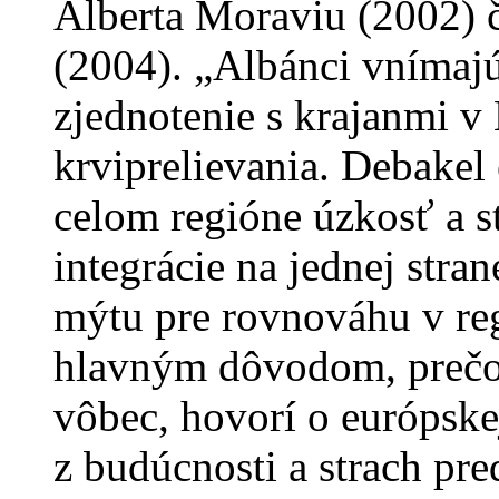
Alberta Moraviu (2002) č
(2004). „Albánci vnímajú
zjednotenie s krajanmi 
krviprelievania. Debakel
celom regióne úzkosť a s
integrácie na jednej str
mýtu pre rovnováhu v reg
hlavným dôvodom, prečo
vôbec, hovorí o európske
z budúcnosti a strach pr