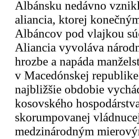
Albánsku nedávno vznikl
aliancia, ktorej konečný
Albáncov pod vlajkou súč
Aliancia vyvoláva národn
hrozbe a napáda manžels
v Macedónskej republike
najbližšie obdobie vychá
kosovského hospodárstva.
skorumpovanej vládnucej t
medzinárodným mierovým