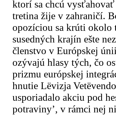
ktorí sa chcú vysťahovať 
tretina žije v zahraničí.
opozíciou sa krúti okolo 
susedných krajín ešte nez
členstvo v Európskej únii
ozývajú hlasy tých, čo o
prizmu európskej integr
hnutie Lëvizja Vetëvendo
usporiadalo akciu pod he
potraviny’, v rámci nej n