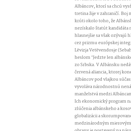
Albáncov, ktorí sa chcú vys
tretina žije v zahraničí. Bo
krúti okolo toho, že Albáns
nezískalo štatút kandidáta 
hlasnejšie sa však ozývajú h
cez prizmu európskej integ
Lëvizja Vetëvendosje (Seba
heslom ‘Jedzte len albánske 
zo Srbska. V Albánsku nedá
červená aliancia, ktorej ko
Albáncov pod vlajkou súčasn
vyvoláva národnostnú nenáv
manželstvá medzi Albáncam
Ich ekonomický program na 
zlúčenia albánskeho a koso
globalizácii a skorumpovanej
medzinárodným mierovým s
obrany je postavený na nár