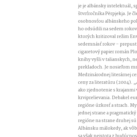
je je albánsky intelektuál, s
štvrťročníka Përpjekja. Je
osobnosťou albánskeho poli
ho odsúdili na sedem roko
ktorých kritizoval režim En
sedemnásť rokov – prepustil
cigaretový papier román Pl
knihy vyšli v talianskych, 
prekladoch. Je nosieľom mn
Medzinárodnej literárnej ce
ceny za literatúru (2004). 
ako zjednotenie s krajanmi
krviprelievania. Debakel e
regióne úzkosť a strach. My
jednej strane a pragmatick
regióne na strane druhej s
Albánsku málokedy, ak vôb
sa však neistota z budúcnos