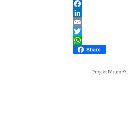
Facebook
LinkedIn
Email
Twitter
Share
WhatsApp
Projekt Fórum © 