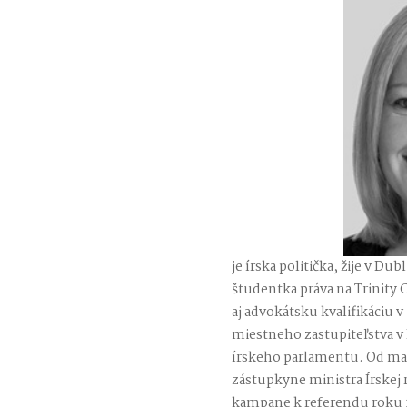
je írska politička, žije v Du
študentka práva na Trinity C
aj advokátsku kvalifikáciu v
miestneho zastupiteľstva v
írskeho parlamentu. Od marc
zástupkyne ministra Írskej 
kampane k referendu roku 20