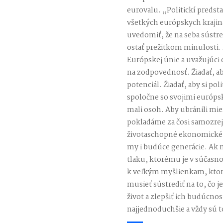
eurovalu. „Politickí predstav
všetkých európskych krajiná
uvedomiť, že na seba sústr
ostať prežitkom minulosti
Európskej únie a uvažujúci 
na zodpovednosť. Žiadať, ab
potenciál. Žiadať, aby si polit
spoločne so svojimi európs
mali osoh. Aby ubránili mie
pokladáme za čosi samozrej
životaschopné ekonomické 
my i budúce generácie. Ak
tlaku, ktorému je v súčasno
k veľkým myšlienkam, ktor
musieť sústrediť na to, čo j
život a zlepšiť ich budúcnos
najjednoduchšie a vždy sú to