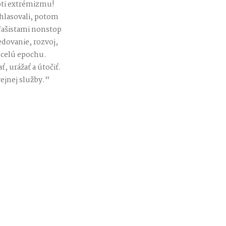
roti extrémizmu!
e hlasovali, potom
 fašistami nonstop
edovanie, rozvoj,
 celú epochu.
 urážať a útočiť.
ejnej služby.“