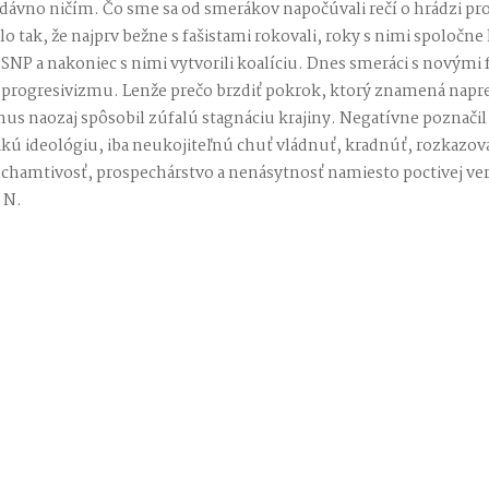
l dávno ničím. Čo sme sa od smerákov napočúvali rečí o hrádzi p
alo tak, že najprv bežne s fašistami rokovali, roky s nimi spoločn
li SNP a nakoniec s nimi vytvorili koalíciu. Dnes smeráci s novými
i progresivizmu. Lenže prečo brzdiť pokrok, ktorý znamená napr
us naozaj spôsobil zúfalú stagnáciu krajiny. Negatívne poznačil
 ideológiu, iba neukojiteľnú chuť vládnuť, kradnúť, rozkazovať,
amtivosť, prospechárstvo a nenásytnosť namiesto poctivej ver
 N.