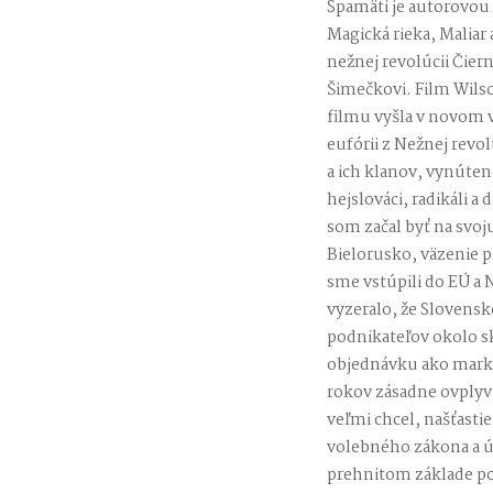
Spamäti je autorovou 
Magická rieka, Maliar
nežnej revolúcii Čier
Šimečkovi. Film Wilso
filmu vyšla v novom 
eufórii z Nežnej revo
a ich klanov, vynúten
hejslováci, radikáli a
som začal byť na svoj
Bielorusko, väzenie p
sme vstúpili do EÚ a N
vyzeralo, že Slovensko
podnikateľov okolo sk
objednávku ako marke
rokov zásadne ovplyv
veľmi chcel, našťast
volebného zákona a ú
prehnitom základe po