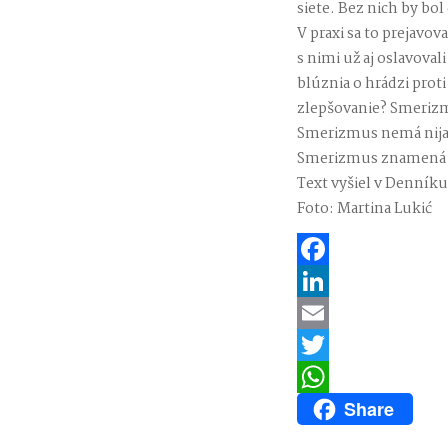
siete. Bez nich by bo
V praxi sa to prejavov
s nimi už aj oslavova
blúznia o hrádzi prot
zlepšovanie? Smerizm
Smerizmus nemá nijakú
Smerizmus znamená ch
Text vyšiel v Denníku
Foto: Martina Lukić
Facebook
LinkedIn
Email
Twitter
Share
WhatsApp