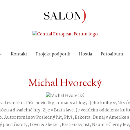
Kontakt
Projekt podporili
Hostia
Fotoalbum
Michal Hvorecký
oval estetiku. Píše poviedky, romány a blogy. Jeho knihy vyšli v 
ózu a divadelné hry. Žije v Bratislave. Je vedúcim oddelenia kult
o. Autor románov Posledný hit, Plyš, Eskorta, Dunaj v Amerike a 
 pocit čistoty, Lovci & zberači, Pastiersky list, Naum a Čierny lev