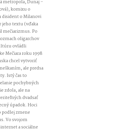
ná metropola, Dunaj –
hová), komixu o
h disident o Milanovi
y jeho textu (vďaka
il mečiarizmus. Po
, rozmach oligarchov
ltúru ovládli
ážke Mečiara roku 1998
nska chcel vytvoriť
S meškaním, ale predsa
y. Istý čas to
a želanie pochybných
e zdola, ale na
eriteľných dvadsať
becný úpadok. Hoci
po podlej zmene
us. Vo svojom
nternet a sociálne