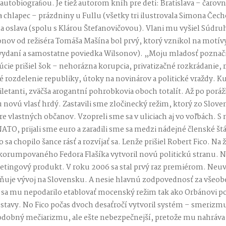
autobiograﬁou. Je tiež autorom kníh pre deti: Bratislava – čarov
 a chlapec – prázdniny u Fullu (všetky tri ilustrovala Simona Čec
na oslava (spolu s Klárou Štefanovičovou). Vlani mu vyšiel Súdru
nov od režiséra Tomáša Mašína bol prvý, ktorý vznikol na motív
vydaní a samostatne poviedka Wilsonov). „Moju mladosť poznač
lúcie prišiel šok – nehorázna korupcia, privatizačné rozkrádanie
é rozdelenie republiky, útoky na novinárov a politické vraždy. Ku
 diletanti, zväčša arogantní pohrobkovia oboch totalít. Až po por
u novú vlasť hrdý. Zastavili sme zločinecký režim, ktorý zo Slove
re vlastných občanov. Vzopreli sme sa v uliciach aj vo voľbách. 
ATO, prijali sme euro a zaradili sme sa medzi nádejné členské štát
 sa chopilo šance rásť a rozvíjať sa. Lenže prišiel Robert Fico. N
orumpovaného Fedora Flašíka vytvoril novú politickú stranu. Ni
tingový produkt. V roku 2006 sa stal prvý raz premiérom. Neuv
ňuje vývoj na Slovensku. A nesie hlavnú zodpovednosť za všeo
ie sa mu nepodarilo etablovať mocenský režim tak ako Orbánovi 
stavy. No Fico počas dvoch desaťročí vytvoril systém – smerizm
dobný mečiarizmu, ale ešte nebezpečnejší, pretože mu nahráva i