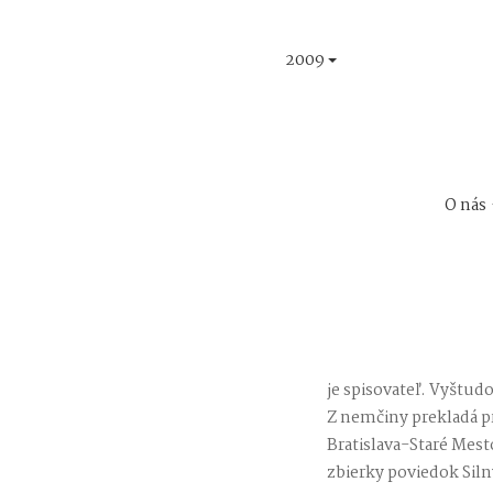
2009
O nás
je spisovateľ. Vyštud
Z nemčiny prekladá pr
Bratislava-Staré Mest
zbierky poviedok Silný