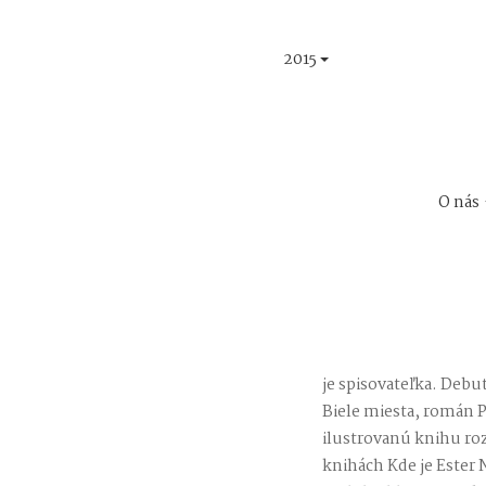
2015
O nás
je spisovateľka. Debu
Biele miesta, román Pi
ilustrovanú knihu ro
knihách Kde je Ester N