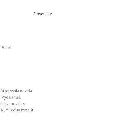
Slovensky
Videá
r jej vyšla novela
 Vydala tiež
lej venovala v
N. “Keď sa Izraeliti