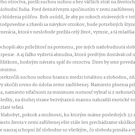
ého otroctva, prešli suchou nohou a bez väčších strát na životoc
h slobodní ľudia. Pred deﬁnitívnym spočinutím v zemi zasľúbenej 
v blúdenia púšťou. Boh usúdil, že aby po rokoch strávených v tota
odpovedne a zbavili sa návykov otrokov, bude potrebných štyrid
enerácia, ktorá v neslobode prežila celý život, vymrie, a tá mladšia
ochopili ako príležitosť na premenu, pre iných nadobudnutá slo
trpenie. A aj ťažko vydretá almužna, ktorú predtým dostávali od 
ôžitkom, hodným návratu späť do otroctva. Dnes by sme povedali
imizmu.
rekročili suchou nohou hranicu medzi totalitou a slobodou, zda
vy skočili rovno do údolia zeme zasľúbenej. Namiesto plnenia prí
a, namiesto vďačnosti za minimum nutnosť vybrať si z nekonečn
ledky, na druhej strane bezvýraznú mannu nahradili exotické tov
zlaté teľatá.
en blahobyt, pokrok a možnosti, ku ktorým máme posledných 32 r
esto života v zemi zaľúbenej ešte stále len prechádzame skúško
 naozaj schopní žiť slobodne so všetkým, čo sloboda prináša a v