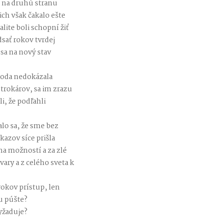
h na druhú stranu
ich však čakalo ešte
lite boli schopní žiť
sať rokov tvrdej
 sa na nový stav
boda nedokázala
otrokárov, sa im zrazu
, že podľahli
lo sa, že sme bez
kazov síce prišla
a možností a za zlé
ary a z celého sveta k
okov prístup, len
u púšte?
yžaduje?