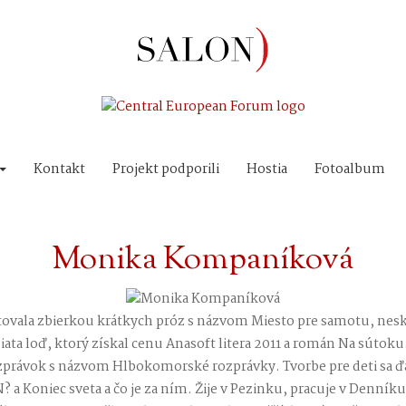
Kontakt
Projekt podporili
Hostia
Fotoalbum
Monika Kompaníková
tovala zbierkou krátkych próz s názvom Miesto pre samotu, neskô
ata loď, ktorý získal cenu Anasoft litera 2011 a román Na sútoku.
zprávok s názvom Hlbokomorské rozprávky. Tvorbe pre deti sa ďa
? a Koniec sveta a čo je za ním. Žije v Pezinku, pracuje v Denníku 