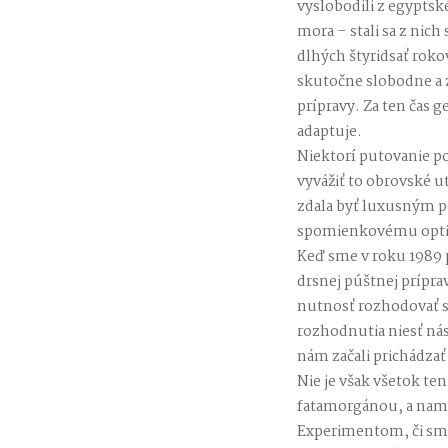
vyslobodili z egyptsk
mora – stali sa z nic
dlhých štyridsať roko
skutočne slobodne a z
prípravy. Za ten čas g
adaptuje.
Niektorí putovanie p
vyvážiť to obrovské u
zdala byť luxusným p
spomienkovému opt
Keď sme v roku 1989 p
drsnej púštnej prípra
nutnosť rozhodovať s
rozhodnutia niesť nás
nám začali prichádzať 
Nie je však všetok t
fatamorgánou, a nami
Experimentom, či sme