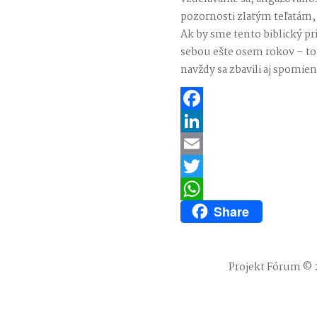
pozornosti zlatým teľatám,
Ak by sme tento biblický p
sebou ešte osem rokov – to 
navždy sa zbavili aj spomi
Facebook
LinkedIn
Email
Twitter
Share
WhatsApp
Projekt Fórum © 