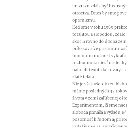
im zrazu zdala byť luxusn
otroctva. Dnes by sme pov
optimizmu.
Keď sme v roku 1989 prekr
totalitou a slobodou, zdalo 
skočili rovno do údolia ze
príkazov síce prišla nutnos
minimum nutnosť vybrať si
rozhodnutia niesť následk
nahradili exotické tovary a 
zlaté teľatá.
Nie je však všetok ten bla
máme posledných 32 rokov 
života v zemi zaľúbenej eš
Experimentom, či sme naoza
sloboda prináša a vyžaduje
pozornosť k ľuďom aj prírod
vzdelávanie sa, angažovanos