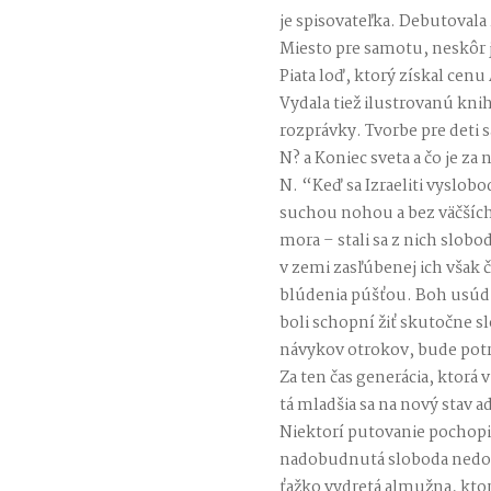
je spisovateľka. Debutoval
Miesto pre samotu, neskôr j
Piata loď, ktorý získal cenu
Vydala tiež ilustrovanú k
rozprávky. Tvorbe pre deti s
N? a Koniec sveta a čo je za
N. “Keď sa Izraeliti vyslobo
suchou nohou a bez väčších
mora – stali sa z nich slob
v zemi zasľúbenej ich však 
blúdenia púšťou. Boh usúdil
boli schopní žiť skutočne s
návykov otrokov, bude potre
Za ten čas generácia, ktorá v
tá mladšia sa na nový stav a
Niektorí putovanie pochopil
nadobudnutá sloboda nedoká
ťažko vydretá almužna, ktor