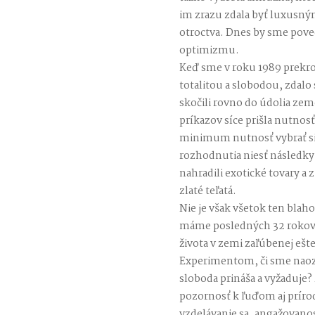
im zrazu zdala byť luxusn
otroctva. Dnes by sme pov
optimizmu.
Keď sme v roku 1989 prekr
totalitou a slobodou, zdalo 
skočili rovno do údolia ze
príkazov síce prišla nutnos
minimum nutnosť vybrať si
rozhodnutia niesť následk
nahradili exotické tovary a 
zlaté teľatá.
Nie je však všetok ten bla
máme posledných 32 rokov 
života v zemi zaľúbenej eš
Experimentom, či sme naoza
sloboda prináša a vyžaduje
pozornosť k ľuďom aj prírod
vzdelávanie sa, angažovanos