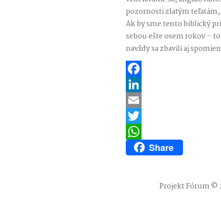
pozornosti zlatým teľatám,
Ak by sme tento biblický p
sebou ešte osem rokov – to 
navždy sa zbavili aj spomi
Facebook
LinkedIn
Email
Twitter
Share
WhatsApp
Projekt Fórum © 