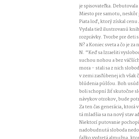
je spisovateľka. Debutoval
Miesto pre samotu, neskôr j
Piata loď, ktorý získal cenu
Vydala tiež ilustrovanú k
rozprávky. Tvorbe pre deti s
N? a Koniec sveta a čo je za
N. “Keď sa Izraeliti vyslobo
suchou nohou a bez väčších
mora – stali sa z nich slob
v zemi zasľúbenej ich však 
blúdenia púšťou. Boh usúdil
boli schopní žiť skutočne s
návykov otrokov, bude potre
Za ten čas generácia, ktorá v
tá mladšia sa na nový stav a
Niektorí putovanie pochopil
nadobudnutá sloboda nedoká
ťažko vydretá almužna, ktor