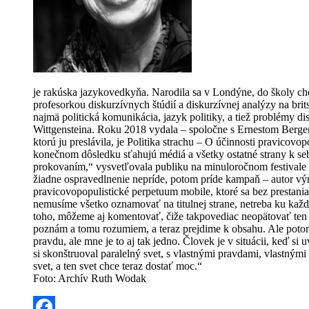
je rakúska jazykovedkyňa. Narodila sa v Londýne, do školy chod
profesorkou diskurzívnych štúdií a diskurzívnej analýzy na brit
najmä politická komunikácia, jazyk politiky, a tiež problémy 
Wittgensteina. Roku 2018 vydala – spoločne s Ernestom Berge
ktorú ju preslávila, je Politika strachu – O účinnosti pravico
konečnom dôsledku sťahujú médiá a všetky ostatné strany k s
prokovaním,“ vysvetľovala publiku na minuloročnom festivale 
žiadne ospravedlnenie nepríde, potom príde kampaň – autor výro
pravicovopopulistické perpetuum mobile, ktoré sa bez prestan
nemusíme všetko oznamovať na titulnej strane, netreba ku kaž
toho, môžeme aj komentovať, čiže takpovediac neopätovať ten rev
poznám a tomu rozumiem, a teraz prejdime k obsahu. Ale potom 
pravdu, ale mne je to aj tak jedno. Človek je v situácii, keď 
si skonštruoval paralelný svet, s vlastnými pravdami, vlastným
svet, a ten svet chce teraz dostať moc.“
Foto: Archív Ruth Wodak