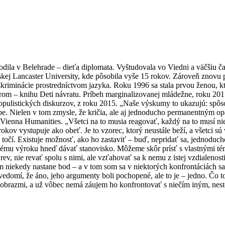
ila v Belehrade – dieťa diplomata. Vyštudovala vo Viedni a väčšiu časť
skej Lancaster University, kde pôsobila vyše 15 rokov. Zároveň znovu p
diskriminácie prostredníctvom jazyka. Roku 1996 sa stala prvou ženou,
rom – knihu Deti návratu. Príbeh marginalizovanej mládežne, roku 20
vopopulistických diskurzov, z roku 2015. „Naše výskumy to ukazujú: spô
ebe. Nielen v tom zmysle, že kričia, ale aj jednoducho permanentným
Vienna Humanities. „Všetci na to musia reagovať, každý na to musí ni
kov vystupuje ako obeť. Je to vzorec, ktorý neustále beží, a všetci sú
ia točí. Existuje možnosť, ako ho zastaviť – buď, nepridať sa, jednod
dému výroku hneď dávať stanovisko. Môžeme skôr prísť s vlastnými té
, nie revať spolu s nimi, ale vzťahovať sa k nemu z istej vzdialenosti.
niekedy nastane bod – a v tom som sa v niektorých konfrontáciách sama 
si uvedomí, že áno, jeho argumenty boli pochopené, ale to je – jedno. 
i obrazmi, a už vôbec nemá záujem ho konfrontovať s niečím iným, nesto