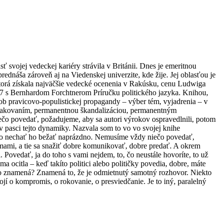
 svojej vedeckej kariéry strávila v Británii. Dnes je emeritnou
rednáša zároveň aj na Viedenskej univerzite, kde žije. Jej oblasťou je
 ktorá získala najväčšie vedecké ocenenia v Rakúsku, cenu Ludwiga
17 s Bernhardom Forchtnerom Príručku politického jazyka. Knihou,
sob pravicovo-populistickej propagandy – výber tém, vyjadrenia – v
 opakovaním, permanentnou škandalizáciou, permanentným
ečo povedať, požadujeme, aby sa autori výrokov ospravedlnili, potom
 v pasci tejto dynamiky. Nazvala som to vo vo svojej knihe
ucho nechať ho bežať naprázdno. Nemusíme vždy niečo povedať,
mami, a tie sa snažiť dobre komunikovať, dobre predať. A okrem
 Povedať, ja do toho s vami nejdem, to, čo neustále hovoríte, to už
ocitla – keď takíto politici alebo političky povedia, dobre, máte
Čo to znamená? Znamená to, že je odmietnutý samotný rozhovor. Niekto
jí o kompromis, o rokovanie, o presviedčanie. Je to iný, paralelný