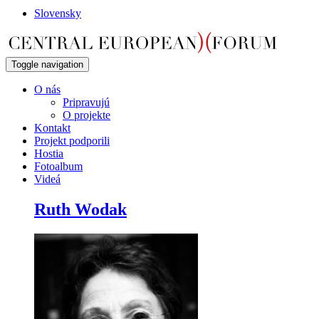
Slovensky
Toggle navigation
O nás
Pripravujú
O projekte
Kontakt
Projekt podporili
Hostia
Fotoalbum
Videá
Ruth Wodak