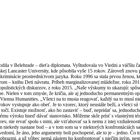
ila v Belehrade – dieťa diplomata. Vyštudovala vo Viedni a väčšiu časť
skej Lancaster University, kde pôsobila vyše 15 rokov. Zároveň znovu p
diskriminácie prostredníctvom jazyka. Roku 1996 sa stala prvou ženou,
rom – knihu Deti návratu. Príbeh marginalizovanej mládežne, roku 20
vopopulistických diskurzov, z roku 2015. „Naše výskumy to ukazujú: spô
ebe. Nielen v tom zmysle, že kričia, ale aj jednoducho permanentným
Vienna Humanities. „Všetci na to musia reagovať, každý na to musí ni
kov vystupuje ako obeť. Je to vzorec, ktorý neustále beží, a všetci sú
ia točí. Existuje možnosť, ako ho zastaviť – buď, nepridať sa, jednod
dému výroku hneď dávať stanovisko. Môžeme skôr prísť s vlastnými té
, nie revať spolu s nimi, ale vzťahovať sa k nemu z istej vzdialenosti.
niekedy nastane bod – a v tom som sa v niektorých konfrontáciách sama 
si uvedomí, že áno, jeho argumenty boli pochopené, ale to je – jedno. 
i obrazmi, a už vôbec nemá záujem ho konfrontovať s niečím iným, nesto