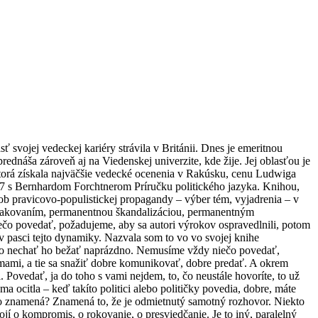
 svojej vedeckej kariéry strávila v Británii. Dnes je emeritnou
rednáša zároveň aj na Viedenskej univerzite, kde žije. Jej oblasťou je
 ktorá získala najväčšie vedecké ocenenia v Rakúsku, cenu Ludwiga
17 s Bernhardom Forchtnerom Príručku politického jazyka. Knihou,
sob pravicovo-populistickej propagandy – výber tém, vyjadrenia – v
 opakovaním, permanentnou škandalizáciou, permanentným
ečo povedať, požadujeme, aby sa autori výrokov ospravedlnili, potom
 v pasci tejto dynamiky. Nazvala som to vo vo svojej knihe
ucho nechať ho bežať naprázdno. Nemusíme vždy niečo povedať,
mami, a tie sa snažiť dobre komunikovať, dobre predať. A okrem
 Povedať, ja do toho s vami nejdem, to, čo neustále hovoríte, to už
ocitla – keď takíto politici alebo političky povedia, dobre, máte
Čo to znamená? Znamená to, že je odmietnutý samotný rozhovor. Niekto
jí o kompromis, o rokovanie, o presviedčanie. Je to iný, paralelný