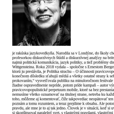
je rakúska jazykovedkyňa. Narodila sa v Londýne, do školy chod
profesorkou diskurzívnych štúdií a diskurzívnej analýzy na brit
najmä politická komunikácia, jazyk politiky, a tiež problémy 
Wittgensteina. Roku 2018 vydala – spoločne s Ernestom Berge
ktorú ju preslávila, je Politika strachu – O účinnosti pravico
konečnom dôsledku sťahujú médiá a všetky ostatné strany k s
prokovaním,“ vysvetľovala publiku na minuloročnom festivale 
žiadne ospravedlnenie nepríde, potom príde kampaň – autor výro
pravicovopopulistické perpetuum mobile, ktoré sa bez prestan
nemusíme všetko oznamovať na titulnej strane, netreba ku kaž
toho, môžeme aj komentovať, čiže takpovediac neopätovať ten rev
poznám a tomu rozumiem, a teraz prejdime k obsahu. Ale potom 
pravdu, ale mne je to aj tak jedno. Človek je v situácii, keď 
si skonštruoval paralelný svet, s vlastnými pravdami, vlastným